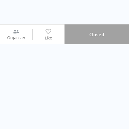
Closed
Organizer
Like
You may like
2026.08.15 (Sat) - 08.22 (Sat)
2026.08.15 (Sat) - 0
【親子手作體驗】哈東派對！
「共織宇宙」
比哈皮、東窩蕊
共織宇宙】 七