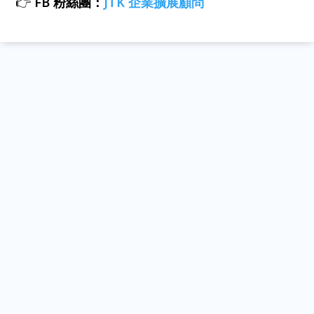
👉
FB 粉絲團：
JTK 企業擴展顧問