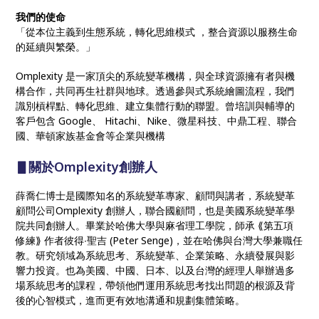
我們的使命
「從本位主義到生態系統，轉化思維模式 ，整合資源以服務生命
的延續與繁榮。」
Omplexity 是一家頂尖的系統變革機構，與全球資源擁有者與機
構合作，共同再生社群與地球。透過參與式系統繪圖流程，我們
識別槓桿點、轉化思維、建立集體行動的聯盟。曾培訓與輔導的
客戶包含 Google、 Hitachi、Nike、微星科技、中鼎工程、聯合
國、華頓家族基金會等企業與機構
▋關於Omplexity創辦人
薛喬仁博士是國際知名的系統變革專家、顧問與講者，系統變革
顧問公司Omplexity 創辦人，聯合國顧問，也是美國系統變革學
院共同創辦人。畢業於哈佛大學與麻省理工學院，師承 ⟪第五項
修練⟫ 作者彼得∙聖吉 (Peter Senge)，並在哈佛與台灣大學兼職任
教。研究領域為系統思考、系統變革、企業策略、永續發展與影
響力投資。也為美國、中國、日本、以及台灣的經理人舉辦過多
場系統思考的課程，帶領他們運用系統思考找出問題的根源及背
後的心智模式，進而更有效地溝通和規劃集體策略。