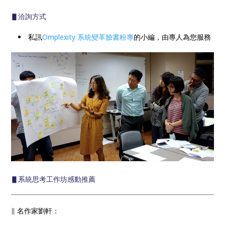
▋洽詢方式
私訊
Omplexity 系統變革臉書粉專
的小編，由專人為您服務
▋系統思考工作坊感動推薦
∥ 名作家劉軒：