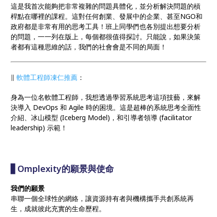
這是我首次能夠把非常複雜的問題具體化，並分析解決問題的槓
桿點在哪裡的課程。這對任何創業、發展中的企業、甚至NGO和
政府都是非常有用的思考工具！班上同學們也各別提出想要分析
的問題，一一列在版上，每個都很值得探討。只能說，如果決策
者都有這種思維的話，我們的社會會是不同的局面！
∥
軟體工程師凍仁推薦
：
身為一位名軟體工程師，我想透過學習系統思考這項技藝，來解
決導入 DevOps 和 Agile 時的困境。這是超棒的系統思考全面性
介紹、冰山模型 (Iceberg Model)，和引導者領導 (facilitator
leadership) 示範！
▋Omplexity的願景與使命
我們的願景
串聯一個全球性的網絡，讓資源持有者與機構攜手共創系統再
生，成就彼此充實的生命歷程。