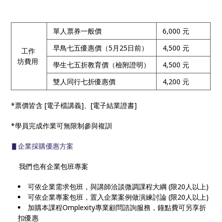
單人票券一般價
6,000 元
早鳥七五優惠價（5月25日前）
4,500 元
工作
坊費用
學生七五折教育價（檢附證明）
4,500 元
雙人同行七折優惠價
4,200 元
*票價皆含 [電子檔講義]、[電子結業證書]
*學員完成作業可無限制參與複訓
▋企業採購優惠方案
我們也有企業包班專案
可依企業需求包班，與講師洽談微調課程大綱 (限20人以上)
可依企業專案包班，置入企業案例做演練討論 (限20人以上)
加購本課程Omplexity專業顧問諮詢服務，鐘點費可另享折
扣優惠