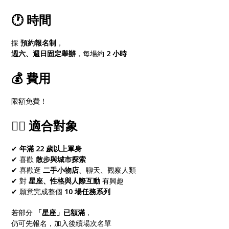
🕐
時間
採
預約報名制
，
週六、週日固定舉辦
，每場約
2 小時
💰
費用
限額免費！
🙋‍♀️
適合對象
✔
年滿 22 歲以上單身
✔ 喜歡
散步與城市探索
✔ 喜歡逛
二手小物店
、聊天、觀察人類
✔ 對
星座、性格與人際互動
有興趣
✔ 願意完成整個
10 場任務系列
若部分
「星座」已額滿
，
仍可先報名，加入後續場次名單