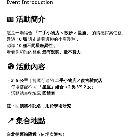
Event Introduction
📖
活動簡介
這是一場結合
「二手小物店 × 散步 × 星座」
的情感探索任務。
透過
10 場
邊走邊看邊聊的小店漫遊，
認識
10 種不同星座異性
，
看看你和誰的相處
最有默契、最不費力
。
🧭
活動內容
・
3–5 公里
｜捷運可達的
二手小物店／復古雜貨店
・每場搭配不同
「星座」組合
（
2 男 VS 2 女
）
・活動結束後填寫
回饋表
註：回饋將不記名，用於學術研究
📍
集合地點
台北捷運站附近
（依場次通知）