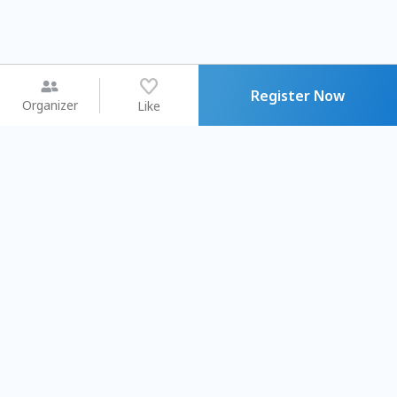
Register Now
Organizer
Like
You may like
2026.08.15 (Sat) - 08.22 (Sat)
2026.08.15 (Sat) - 08
【親子手作體驗】哈東派對！
「共織宇宙」
比哈皮、東窩蕊
共織宇宙】 七