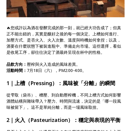
🔥您或許以為酒在發酵完成的那一刻，就已經大功告成了；但真
正不能出錯的，其實是釀好之後的每一個決定。上槽如何進行、
加壓方式、是否火入、火入次數、溫度與時機如何拿捏；以及，
酒要在什麼狀態下被裝進瓶中、準備走向市場。這些選擇，看似
是收尾工序，卻往往決定了酒最終呈現在杯中的性格。
品飲方向：
壓榨與火入造成的風味差異。
活動時間：
7月18日（六），PM2:00-4:00。
1｜上槽（Pressing）：風味被「分離」的瞬間
從雫取（袋吊）、槽壓、到自動壓榨機，不同上槽方式如何影響
酒體結構與雜味帶入？壓力、時間與流速，決定的是「哪一段風
味被留下」。這不是單純分離，而是一場風味取捨。
2｜火入（Pasteurization）：穩定與表現的平衡