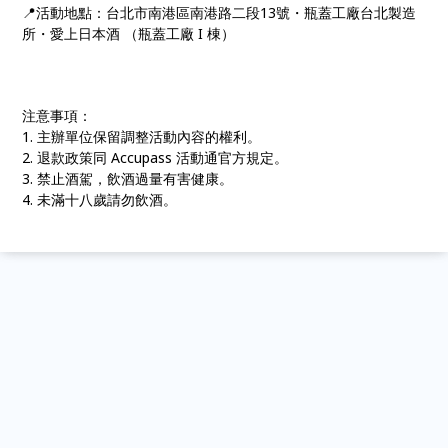
📍活動地點：台北市南港區南港路二段13號・瓶蓋工廠台北製造
所・愛上日本酒 （瓶蓋工廠 I 棟）
注意事項：
1. 主辦單位保留調整活動內容的權利。
2. 退款政策同 Accupass 活動通官方規定。
3. 禁止酒駕，飲酒過量有害健康。
4. 未滿十八歲請勿飲酒。