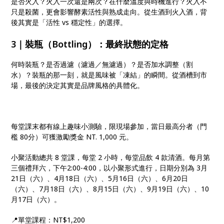
是否火入？火入一次還是兩次？在什麼溫度與時機進行？火入不
只是殺菌，更會影響酵素活性與熟成走向。從生酒到火入酒，背
後其實是「活性 vs 穩定性」的選擇。
3｜裝瓶（Bottling）：最終狀態的定格
何時裝瓶？是否過濾（濾過／無濾過）？是否加水調整（割
水）？裝瓶的那一刻，就是風味被「凍結」的瞬間。從酒槽到市
場，最後的決定其實是品牌風格的具體化。
每堂課末都有線上趣味小測驗，限現場參加，當日最高分者（門
檻 80分）可獲激勵獎金 NT. 1,000 元。
小聚活動總共 8 堂課，每堂 2 小時，每堂品飲 4 款清酒。每月第
三個禮拜六，下午2:00-4:00，以小聚形式進行，日期分別為 3月
21日（六）、4月18日（六）、5月16日（六）、6月20日
（六）、7月18日（六）、8月15日（六）、9月19日（六）、10
月17日（六）。
📍單堂課程：NT$1,200