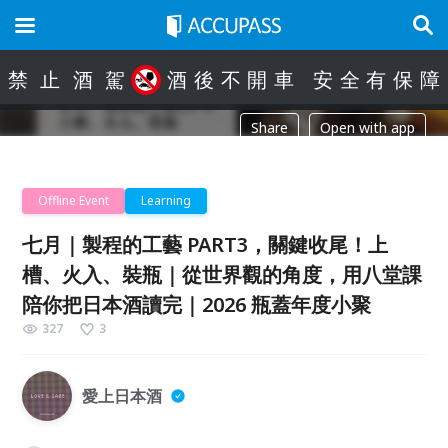
禁
止
酒
駕
酒
後
不
開
車
安
全
有
保
障
Share
Open with app
Offline Event
Learning
七月｜製程的工藝 PART3，關鍵收尾！上
槽、火入、裝瓶｜從世界觀的角度，用八堂課
陪你把日本酒讀完｜2026 瓶蓋年度小聚
327
3
愛上日本酒