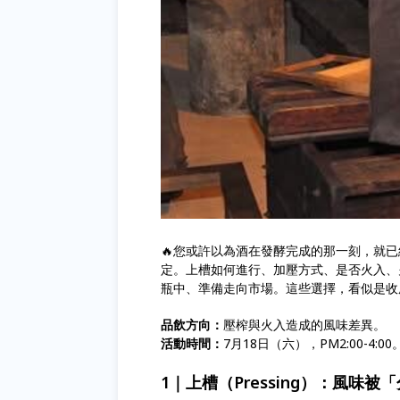
🔥您或許以為酒在發酵完成的那一刻，就
定。上槽如何進行、加壓方式、是否火入、
瓶中、準備走向市場。這些選擇，看似是收
品飲方向：
壓榨與火入造成的風味差異。
活動時間：
7月18日（六），PM2:00-4:00
1｜上槽（Pressing）：風味被