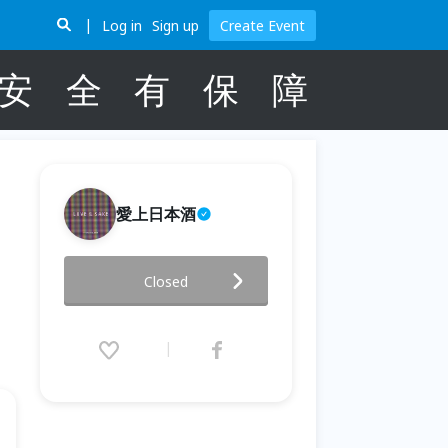
Log in
Sign up
Create Event
安
全
有
保
障
愛上日本酒
七月｜製程的工藝 PART3，關鍵
Closed
收尾！上槽、火入、裝瓶｜從世
界觀的角度，用八堂課陪你把日
本酒讀完｜2026 瓶蓋年度小聚
2026.07.18 (Sat) 14:00 - 16:00
(GMT+8)