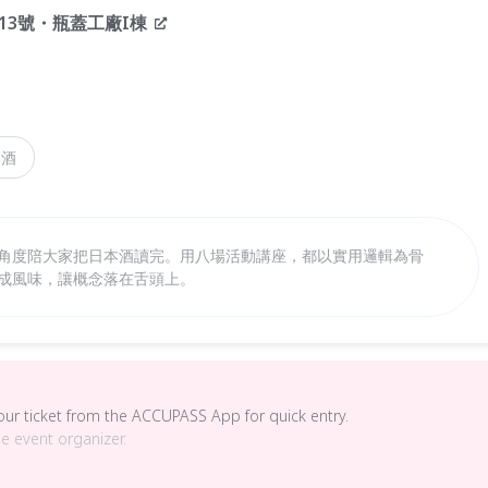
3號・瓶蓋工廠I棟
本酒
的角度陪大家把日本酒讀完。用八場活動講座，都以實用邏輯為骨
字變成風味，讓概念落在舌頭上。
your ticket from the ACCUPASS App for quick entry.
he event organizer.