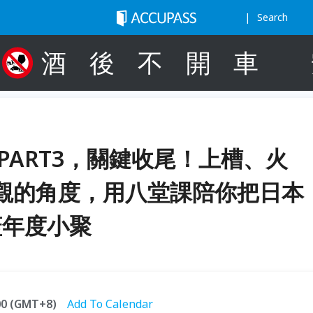
Search
酒
後
不
開
車
PART3，關鍵收尾！上槽、火
觀的角度，用八堂課陪你把日本
蓋年度小聚
:00 (GMT+8)
Add To Calendar