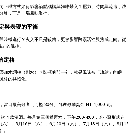
同上槽方式如何影響酒體結構與雜味帶入？壓力、時間與流速，決
分離，而是一場風味取捨。
）：穩定與表現的平衡
與時機進行？火入不只是殺菌，更會影響酵素活性與熟成走向。從
性」的選擇。
態的定格
否加水調整（割水）？裝瓶的那一刻，就是風味被「凍結」的瞬
風格的具體化。
最高分者（門檻 80分）可獲激勵獎金 NT. 1,000 元。
飲 4 款清酒。每月第三個禮拜六，下午2:00-4:00，以小聚形式進
（六）、5月16日（六）、6月20日（六）、7月18日（六）、8月15
六）。