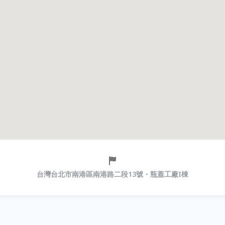
台灣台北市南港區南港路二段13號・瓶蓋工廠I棟