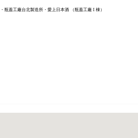
・瓶蓋工廠台北製造所・愛上日本酒 （瓶蓋工廠 I 棟）