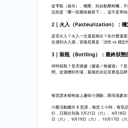
從雫取（袋吊）、槽壓、到自動壓榨機，不
定的是「哪一段風味被留下」。這不是單純
2｜火入（Pasteurization
是否火入？火入一次還是兩次？在什麼溫度
生酒到火入酒，背後其實是「活性 vs 穩定
3｜裝瓶（Bottling）：最終狀
何時裝瓶？是否過濾（濾過／無濾過）？是
間。從酒槽到市場，最後的決定其實是品牌
每堂課末都有線上趣味小測驗，限現場參加，當日
小聚活動總共 8 堂課，每堂 2 小時，每堂品
行，日期分別為 3月21日（六）、4月18日
日（六）、9月19日（六）、10月17日（