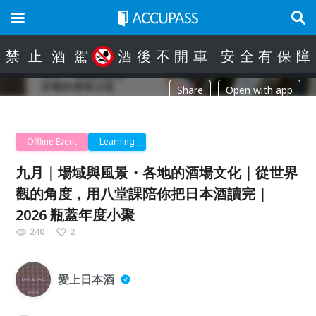
禁
止
酒
駕
酒
後
不
開
車
安
全
有
保
障
Share
Open with app
Offline Event
Learning
九月｜場域與風景・各地的酒場文化｜從世界
觀的角度，用八堂課陪你把日本酒讀完｜
2026 瓶蓋年度小聚
240
2
愛上日本酒