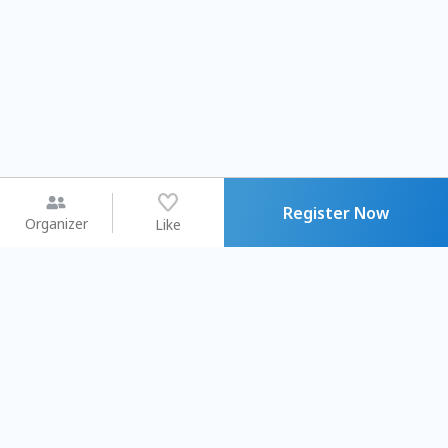
Register Now
Organizer
Like
You may like