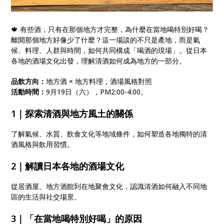
🍁 有些酒，只有在那個地方才完整，為什麼在當地喝特別好喝？
離開那個地方好像少了什麼？這一場談的不只是產地，而是氣
候、料理、人群與時間，如何共同構成「喝酒的現場」。從日本
各地的酒場文化出發，理解清酒如何成為地方的一部分。
品飲方向：
地方酒 × 地方料理，酒場風格對照
活動時間：
9月19日（六），PM2:00-4:00。
1｜
探索清酒與地方風土的關係
了解氣候、水質、飲食文化等地域條件，如何塑造各地獨特的清
酒風格與飲用習慣。
2｜
解讀日本各地的酒場文化
從居酒屋、地方酒館到在地聚會文化，認識清酒如何融入不同地
區的生活與社交場景。
3｜
「在當地喝特別好喝」的原因