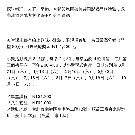
探討料理、人群、季節、空間與氛圍如何共同影響品飲體驗，認
識清酒與地方文化密不可分的連結。
每堂課末都有線上趣味小測驗，限現場參加，當日最高分者（門
檻 80分）可獲激勵獎金 NT. 1,000 元。
小聚活動總共 8 堂課，每堂 2 小時，每堂品飲 4 款清酒。每月第
三個禮拜六，下午2:00-4:00，以小聚形式進行，日期分別為 3月
21日（六）、4月18日（六）、5月16日（六）、6月20日
（六）、7月18日（六）、8月15日（六）、9月19日（六）、10
月17日（六）。
📍單堂課程：NT$1,200
📍八堂套組：NT$9,000
📍活動地點：台北市南港區南港路二段13號・瓶蓋工廠台北製造
所・愛上日本酒 （瓶蓋工廠 I 棟）