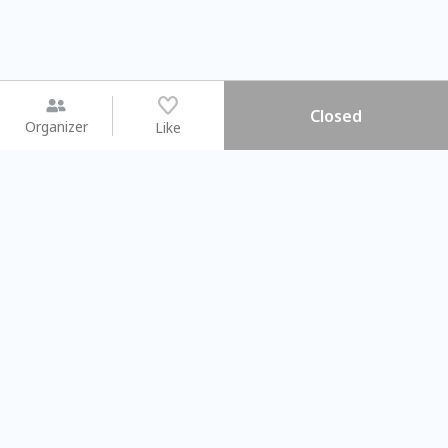
Closed
Organizer
Like
You may like
2026.08.15 (Sat) - 08.22 (Sat)
2026.08.15 (Sat) - 08
【親子手作體驗】哈東派對！
「共織宇宙」
比哈皮、東窩蕊
共織宇宙】 七