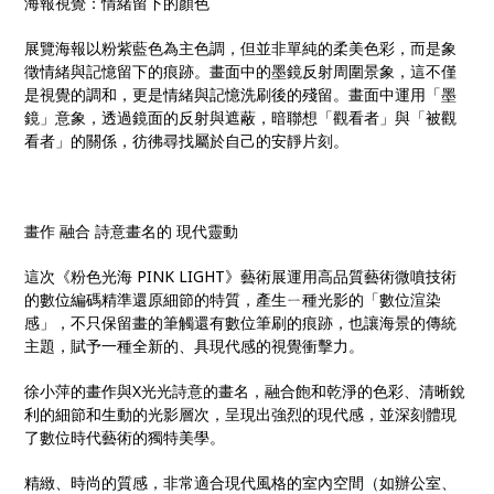
海報視覺：情緒留下的顏色
展覽海報以粉紫藍色為主色調，但並非單純的柔美色彩，而是象
徵情緒與記憶留下的痕跡。畫面中的墨鏡反射周圍景象，這不僅
是視覺的調和，更是情緒與記憶洗刷後的殘留。畫面中運用「墨
鏡」意象，透過鏡面的反射與遮蔽，暗聯想「觀看者」與「被觀
看者」的關係，彷彿尋找屬於自己的安靜片刻。
畫作 融合 詩意畫名的 現代靈動
這次《粉色光海 PINK LIGHT》藝術展運用高品質藝術微噴技術
的數位編碼精準還原細節的特質，產生ㄧ種光影的「數位渲染
感」，不只保留畫的筆觸還有數位筆刷的痕跡，也讓海景的傳統
主題，賦予一種全新的、具現代感的視覺衝擊力。
徐小萍的畫作與X光光詩意的畫名，融合飽和乾淨的色彩、清晰銳
利的細節和生動的光影層次，呈現出強烈的現代感，並深刻體現
了數位時代藝術的獨特美學。
精緻、時尚的質感，非常適合現代風格的室內空間（如辦公室、