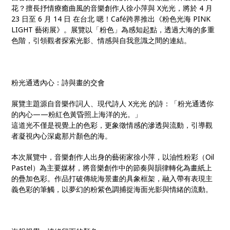
彩的筆觸，以夢幻的粉紫色調捕捉海面光影與情緒的流
花？擅長抒情療癒曲風的音樂創作人徐小萍與 X光光，將於 4 月
動。
23 日至 6 月 14 日 在台北 嗯！Café跨界推出《粉色光海 PINK
LIGHT 藝術展》。展覽以「粉色」為感知起點，透過大海的多重
色階，引領觀者探索光影、情感與自我意識之間的連結。
粉光通透內心：詩與畫的交會
展覽主題源自音樂作詞人、現代詩人 X光光 的詩：「粉光通透你
的內心——粉紅色黃昏照上海洋的光。」
這道光不僅是視覺上的色彩，更象徵情感的滲透與流動，引導觀
者凝視內心深處那片顏色的海。
本次展覽中，音樂創作人出身的藝術家徐小萍，以油性粉彩（Oil
Pastel）為主要媒材，將音樂創作中的節奏與韻律轉化為畫紙上
的疊加色彩。作品打破傳統海景畫的具象框架，融入帶有表現主
義色彩的筆觸，以夢幻的粉紫色調捕捉海面光影與情緒的流動。