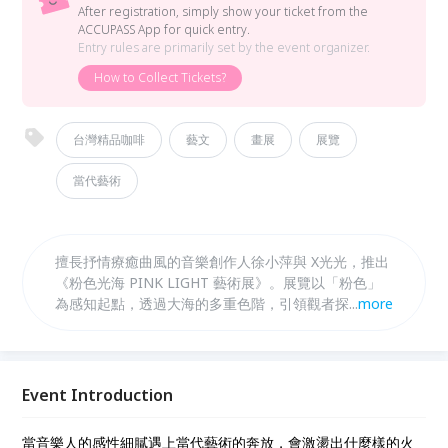
After registration, simply show your ticket from the
ACCUPASS App for quick entry.
Entry rules are primarily set by the event organizer.
How to Collect Tickets?
台灣精品咖啡
藝文
畫展
展覽
當代藝術
擅長抒情療癒曲風的音樂創作人徐小萍與 X光光，推出
《粉色光海 PINK LIGHT 藝術展》。展覽以「粉色」
為感知起點，透過大海的多重色階，引領觀者探索光
...
more
影、情感與自我意識之間的連結。 展覽主題源自音樂
作詞人、現代詩人 X光光 的詩：「粉光通透你的內心
——粉紅色黃昏照上海洋的光。」 這道光不僅是視覺
上的色彩，更象徵情感的滲透與流動，引導觀者凝視內
Event Introduction
心深處那片顏色的海」；音樂創作人出身的藝術家徐小
萍，打破傳統海景畫的具象框架，融入帶有表現主義色
當音樂人的感性細膩遇上當代藝術的奔放，會激盪出什麼樣的火