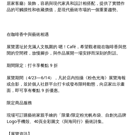
居家客廳）裝飾，容易與現代家具和設計相搭配，提供了實體作
品的可觸摸性和收藏價值，是現代藝術市場的一個重要趨勢。
在咖啡香中與藝術相遇
展覽選址於充滿人文氛圍的 嗯！Café，希望觀者能在咖啡香與悠
閒的空間裡，放慢腳步，與作品展開一場安靜而深刻的對話。
期間限定：打卡享餐點 9 折
展覽期間（4/23—6/14），凡於店內拍攝《粉色光海》展覽海報
或合影，並於個人社群平台打卡或發布限時動態，向店家出示畫
面，即可享有餐點 9 折優惠。
限定商品服務
現場可訂購藝術家親手繪的「限量/限定粉光帆布袋、自創光品牌
Logo手機殼、40頁全彩圖文《與海同行》藝術詩集。
【展覽資訊】