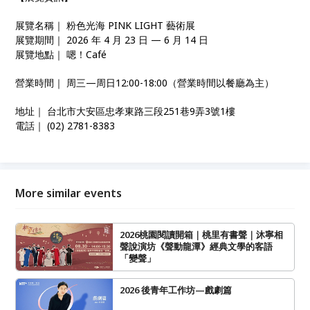
展覽名稱｜ 粉色光海 PINK LIGHT 藝術展
展覽期間｜ 2026 年 4 月 23 日 — 6 月 14 日
展覽地點｜ 嗯！Café
營業時間｜ 周三—周日12:00-18:00（營業時間以餐廳為主）
地址｜ 台北市大安區忠孝東路三段251巷9弄3號1樓
電話｜ (02) 2781-8383
More similar events
2026桃園閱讀開箱｜桃里有書聲｜沐寧相
聲說演坊《聲動龍潭》經典文學的客語
「變聲」
2026 後青年工作坊—戲劇篇