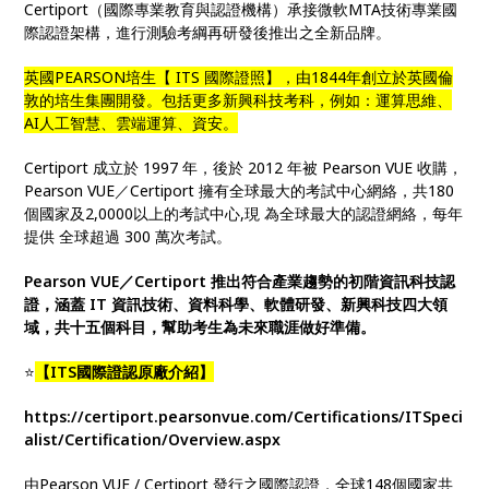
Certiport（國際專業教育與認證機構）承接微軟MTA技術專業國
際認證架構，進行測驗考綱再研發後推出之全新品牌。
英國PEARSON培生【 ITS 國際證照】，由1844年創立於英國倫
敦的培生集團開發。包括更多新興科技考科，例如：運算思維、
AI人工智慧、雲端運算、資安。
Certiport 成立於 1997 年，後於 2012 年被 Pearson VUE 收購，
Pearson VUE／Certiport 擁有全球最大的考試中心網絡，共180
個國家及2,0000以上的考試中心,現 為全球最大的認證網絡，每年
提供 全球超過 300 萬次考試。
Pearson VUE／Certiport 推出符合產業趨勢的初階資訊科技認
證，涵蓋 IT 資訊技術、資料科學、軟體研發、新興科技四大領
域，共十五個科目，幫助考生為未來職涯做好準備。
⭐
【ITS國際證認原廠介紹】
https://certiport.pearsonvue.com/Certifications/ITSpeci
alist/Certification/Overview.aspx
由Pearson VUE / Certiport 發行之國際認證，全球148個國家共