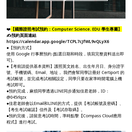
❤️
【國際證照考試預約：Computer Science. EDU 學生專屬】
✍預約頁面連結
https://calendar.app.google/TCPL7cJfWL9vQLyX6
●【預約方式】
使用 Google 行事曆預約 (點選日期和時段，填寫完整資料送出即
可)。
●【考前請提供基本資料】護照英文姓名、出生年月日、身分證字
號、手機號碼、Email、地址， 我們會幫同學註冊好 Certiport 的
考試帳號，並完成考試相關設定，同學只要在家準時開電腦上機
考試即可
。
●預約完成，麻煩同學透過LINE同步通知佳君老師，ID：
@045rlqzx
●佳君老師會以Email和LINE的方式，提供【考試帳號及密碼】、
【考生考試確認】信件及【考試存取碼】。
●預約完後，請留意考試時間，準時點擊【Compass Cloud應用
程式】進行考試。