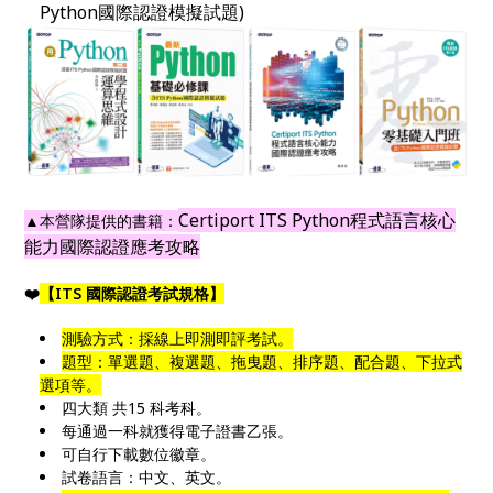
Python國際認證模擬試題)
Certiport ITS Python程式語言核心
▲本營隊提供的書籍：
能力國際認證應考攻略
❤️
【ITS 國際認證考試規格】
測驗方式：採線上即測即評考試。
題型：單選題、複選題、拖曳題、排序題、配合題、下拉式
選項等。
四大類 共15 科考科。
每通過一科就獲得電子證書乙張。
可自行下載數位徽章。
試卷語言：中文、英文。