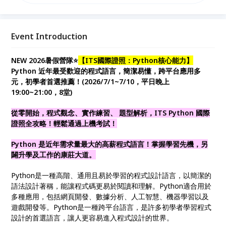
據分析、人工智慧、機器學習以及遊戲開發等。
Python是一種跨平台語言，是許多初學者學習程式設
計的首選語言。 ITS Python為「IT Specialist」系列
考科之一，IT Specialist Certification是
Event Introduction
PearsonVUE．Certiport承接微軟MTA技術專業國際認
證架構，進行測驗考綱再研發後推出之全新品牌。
NEW 2026暑假營隊⭐
【ITS國際證照：Python核心能力】
Python 近年最受歡迎的程式語言，簡潔易懂，跨平台應用多
元，初學者首選推薦！(2026/7/1~7/10，平日晚上
19:00~21:00，8堂)
從零開始，程式觀念、實作練習、 題型解析，ITS Python 國際
證照全攻略！輕鬆通過上機考試！
Python 是近年需求量最大的高薪程式語言！掌握學習先機，另
闢升學及工作的康莊大道。
Python是一種高階、通用且易於學習的程式設計語言，以簡潔的
語法設計著稱，能讓程式碼更易於閱讀和理解。Python適合用於
多種應用，包括網頁開發、數據分析、人工智慧、機器學習以及
遊戲開發等。Python是一種跨平台語言，是許多初學者學習程式
設計的首選語言，讓人更容易進入程式設計的世界。