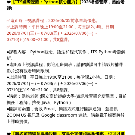
❤️
【ITS國際證照：Python核心能力】(
2026暑假營隊，浩皓老
師)
✅遠距線上視訊課程，2026/06/05前享早鳥優惠。
✅上課時間：平日晚上19:00至21:00，每堂課2小時。日期：
2026/07/01(三) ~ 07/03(五) + 2026/07/06(一) ~
07/10(五)19:00~21:00，共8堂課。
●課程內容：Python觀念、語法和程式實作，ITS Python考題解
析。
●遠距線上視訊課程，歡迎組班團班，請假缺課可申請影片補課，
影片沒有觀看時間限制。
●上課時間：平日晚上19:00至21:00，每堂課2小時。日期：
2026/07/01(三) ~ 07/03(五) + 2026/07/06(一) ~
07/10(五)19:00~21:00，共8堂課。
●講師：浩皓老師 (國立高雄師範大學-資訊教育研究所畢業，目前
擔任工程師，擅長 Java、Python )
●開課前兩週，會以 Email、簡訊方式進行開課通知，並提供
ZOOM US 視訊及 Google classroom 連結。講義電子檔案將於
上課時提供。
❤️
【報名前請留意票券說明，有區分定價和早鳥優惠，也可以選