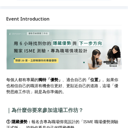
天賦」，聚焦屬於自己的「職場定位」，找出工作中更
有力發揮的位置，帶走一份優勢策略行動計畫，更有方
向地朝職涯目標邁進！
Event Introduction
每個人都有專屬的
獨特「優勢」
、適合自己的
「位置」
。如果你
也相信自己的職涯有機會往更好、更貼近自己的道路，這場「優
勢思維工作坊」就是為你準備的。
｜為什麼你要來參加這場工作坊？
① 隱藏優勢：
報名含專為職場情境設計的「ISME 職場優勢測驗
正式版」，協助你看見自己的隱藏優勢