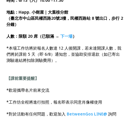
時間：6/13（六）10:00 -17:30
地點：Happ. 小樹屋｜大葉桉分館
（臺北市中山區民權西路20號2樓，民權西路站 8 號出口，步行 2
分鐘）
人數：限額 20 席（已額滿 →
下一場
）
*本場工作坊將於報名人數達 12 人後開課，若未達開課人數，我
們將於課前 5 天（即 6/8）通知您，並協助安排退款（如已寄出
測驗連結將扣除測驗費用）。
【課前重要提醒】
*歡迎攜帶名片前來交流
*工作坊全程將進行拍照，報名即表示同意肖像權使用
*對於活動有任何問題，歡迎加入
BetweenGos LINE@
詢問