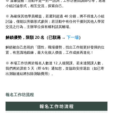
※ 溫馨提醒：活動不是一對一諮詢，工作坊會由講師引導，透過
小組討論形式，相互交流，探索自己。
※ 為確保其他學員權益，若遲到超過 40 分鐘，將不得進入小組
討論，僅能以旁聽形式參與；若活動中有任何干擾到其他人學習
交流之行為，主辦單位保有權利請其離場。
解鎖優勢，限額 20 名（已額滿 →
下一場
）
解鎖被自己忽視的「隱性」職場優勢，找出工作能更好發揮的位
置，有意識地鍛鍊，最大化個人價值，工作成效再進化！
※
本場工作坊將於報名人數達 12 人後開課。若未達開課人數，
我們將於課前 5 天（即 6/8）通知您，並協助安排退款（如已寄
出測驗連結將扣除測驗費用）。
報名工作坊流程