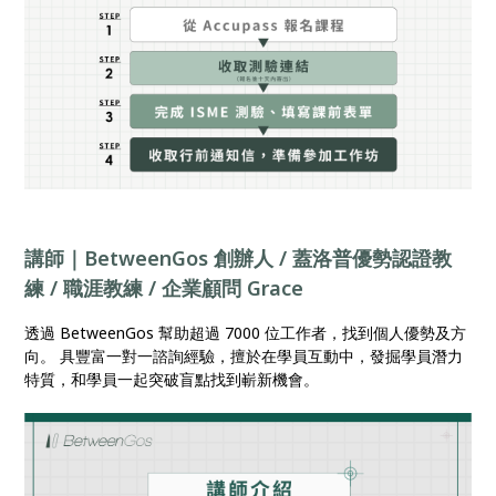
講師｜BetweenGos 創辦人 / 蓋洛普優勢認證教
練 / 職涯教練 / 企業顧問 Grace
透過 BetweenGos 幫助超過 7000 位工作者，找到個人優勢及方
向。 具豐富一對一諮詢經驗，擅於在學員互動中，發掘學員潛力
特質，和學員一起突破盲點找到嶄新機會。