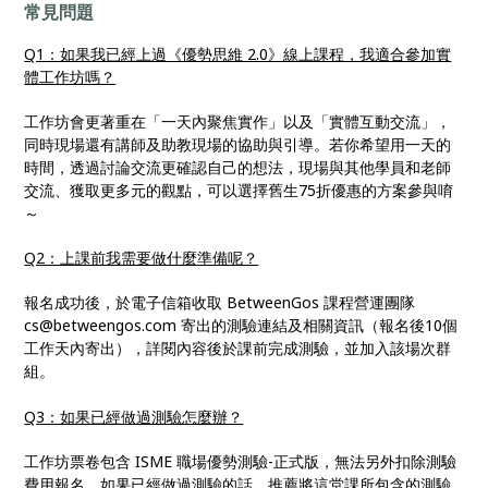
常見問題
Q1：如果我已經上過《優勢思維 2.0》線上課程，我適合參加實
體工作坊嗎？
工作坊會更著重在「一天內聚焦實作」以及「實體互動交流」，
同時現場還有講師及助教現場的協助與引導。若你希望用一天的
時間，透過討論交流更確認自己的想法，現場與其他學員和老師
交流、獲取更多元的觀點，可以選擇舊生75折優惠的方案參與唷
～
Q2：上課前我需要做什麼準備呢？
報名成功後，於電子信箱收取 BetweenGos 課程營運團隊
cs@betweengos.com 寄出的測驗連結及相關資訊（報名後10個
工作天內寄出），詳閱內容後於課前完成測驗，並加入該場次群
組。
Q3：如果已經做過測驗怎麼辦？
工作坊票卷包含 ISME 職場優勢測驗-正式版，無法另外扣除測驗
費用報名，如果已經做過測驗的話，推薦將這堂課所包含的測驗