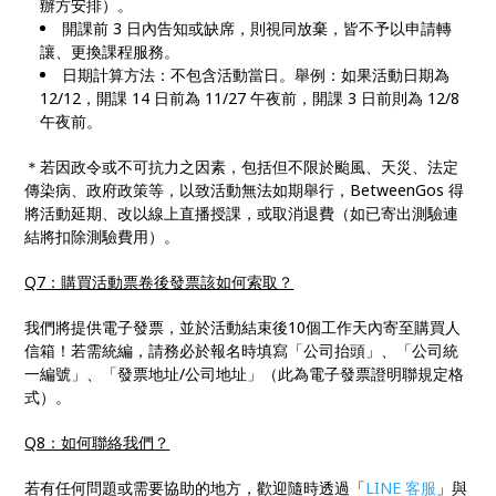
辦方安排）。
開課前 3 日內告知或缺席，則視同放棄，皆不予以申請轉
讓、更換課程服務。
日期計算方法：不包含活動當日。舉例：如果活動日期為
12/12，開課 14 日前為 11/27 午夜前，開課 3 日前則為 12/8
午夜前。
＊若因政令或不可抗力之因素，包括但不限於颱風、天災、法定
傳染病、政府政策等，以致活動無法如期舉行，BetweenGos 得
將活動延期、改以線上直播授課，或取消退費
（如已寄出測驗連
結將扣除測驗費用）
。
Q7：購買活動票卷後發票該如何索取？
我們將提供電子發票，並於活動結束後10個工作天內寄至購買人
信箱！若需統編，請務必於報名時填寫「公司抬頭」、「公司統
一編號」、「發票地址/公司地址」（此為電子發票證明聯規定格
式）。
Q8：如何聯絡我們？
若有任何問題或需要協助的地方，歡迎隨時透過「
LINE 客服
」與