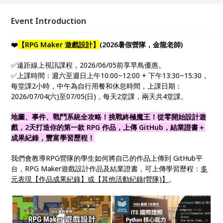
福音，簡便易用，初學者可以輕鬆上手。 RPG Maker
MV擁有：先進的地圖編輯器、簡單的事件系統、内置
Event Introduction
動畫素材、不同的戰鬥模式、輕鬆搭配滑鼠或是觸控螢
幕、更高的畫面解析度、還可以添加外掛程式！ 一起
❤️
【RPG Maker 遊戲設計】
(2026暑假營隊，金龍老師)
來開發嶄新的RPG遊戲吧！
✅遠距線上視訊課程，2026/06/05前享早鳥優惠。
✅上課時間：週六至週日上午10:00~12:00 + 下午13:30~15:30，
每堂課2小時，中午為自行用餐和休息時間，上課日期：
2026/07/04(六)至07/05(日)，每天2堂課，兩天共4堂課。
地圖、事件、戰鬥系統全攻略！挑戰終極魔王！從零開始設計遊
戲，2天打造你的第一款 RPG 作品，上傳 GitHub，結業證書＋
成果紀錄，豐富學習歷程！
我們會教導RPG營隊的學生如何將自己的作品上傳到 GitHub平
台，RPG Maker遊戲設計作品及結業證書，可上傳學習歷程：
多
元表現【作品成果紀錄】或【其他活動紀錄(營隊)】
。