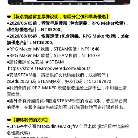
❤️
【報名前請留意票券說明，有區分定價和早鳥優惠】
●2026/06/05前，營隊早鳥優惠 (包含講義、RPG Maker軟體)，
💰金額優惠合計：NT$5200。
●2026/06/06起，恢復定價 (包含講義、RPG Maker軟體)，💰金
額優惠合計：NT$6200。
●RPG Maker MV 軟體，STEAM售價：NT$1648
●RPG Maker MZ 軟體，STEAM售價：NT$1079
●請於開課前先安裝 ★STEAM
https://store.steampowered.com/about/
●安裝STEAM後，請提供好友代碼給我們，或加我們 (
cs.edu2022 )為 STEAM好友，好友代碼：1512187970
●我們會購買 RPG MAKER 軟體後發送給上課學生，不用自己購
買軟體。
●國外會有跨國購買和贈送STEAM軟體的地區限制，若是非台灣
的學生，在報名前請先確認能否自行購買軟體再進行課程報名。
❤️
【聯絡我們的方式】
●LINE@生活圈 https://lin.ee/ZxFJfrV 佳君老師 (歡迎舊生洽詢報
名優惠代碼)