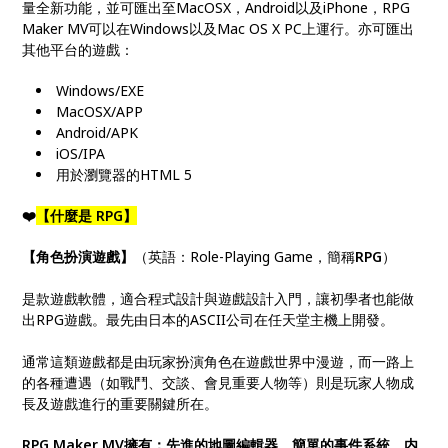
量全新功能，並可匯出至MacOSX，Android以及iPhone，RPG
Maker MV可以在Windows以及Mac OS X PC上運行。亦可匯出
其他平台的遊戲：
Windows/EXE
MacOSX/APP
Android/APK
iOS/IPA
用於瀏覽器的HTML 5
❤️
【什麼是 RPG】
【角色扮演遊戲】
（英語：Role-Playing Game，簡稱
RPG
）
是款遊戲軟體，適合程式設計與遊戲設計入門，讓初學者也能做
出RPG遊戲。最先由日本的ASCII公司在任天堂主機上開發。
通常這類遊戲都是由玩家扮演角色在遊戲世界中漫遊，而一路上
的各種遭遇（如戰鬥、交談、會見重要人物等）則是玩家人物成
長及遊戲進行的重要關鍵所在。
RPG Maker MV擁有：先進的地圖編輯器、簡單的事件系統、内