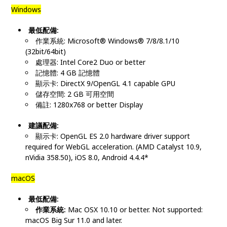
Windows
最低配備:
作業系統: Microsoft® Windows® 7/8/8.1/10
(32bit/64bit)
處理器: Intel Core2 Duo or better
記憶體: 4 GB 記憶體
顯示卡: DirectX 9/OpenGL 4.1 capable GPU
儲存空間: 2 GB 可用空間
備註: 1280x768 or better Display
建議配備:
顯示卡: OpenGL ES 2.0 hardware driver support
required for WebGL acceleration. (AMD Catalyst 10.9,
nVidia 358.50), iOS 8.0, Android 4.4.4*
macOS
最低配備:
作業系統:
Mac OSX 10.10 or better. Not supported:
macOS Big Sur 11.0 and later.