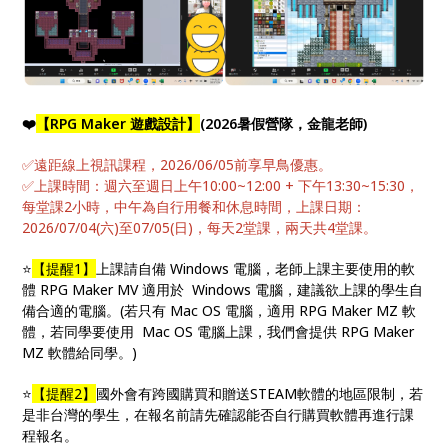
❤️
【RPG Maker 遊戲設計】
(2026暑假營隊，金龍老師)
✅遠距線上視訊課程，2026/06/05前享早鳥優惠。
✅上課時間：週六至週日上午10:00~12:00 + 下午13:30~15:30，
每堂課2小時，中午為自行用餐和休息時間，上課日期：
2026/07/04(六)至07/05(日)，每天2堂課，兩天共4堂課。
⭐️
【提醒1】
上課請自備 Windows 電腦，老師上課主要使用的軟
體 RPG Maker MV 適用於 Windows 電腦，建議欲上課的學生自
備合適的電腦。(若只有 Mac OS 電腦，適用 RPG Maker MZ 軟
體，若同學要使用 Mac OS 電腦上課，我們會提供 RPG Maker
MZ 軟體給同學。)
⭐️
【提醒2】
國外會有跨國購買和贈送STEAM軟體的地區限制，若
是非台灣的學生，在報名前請先確認能否自行購買軟體再進行課
程報名。