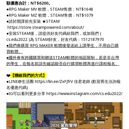
額優惠合計：NT$6200。
●RPG Maker MV 軟體，STEAM售價：NT$1648
●RPG Maker MZ 軟體，STEAM售價：NT$1079
●請於開課前先安裝 ★STEAM
https://store.steampowered.com/about/
●安裝STEAM後，請提供好友代碼給我們，或加我們 (
cs.edu2022 )為 STEAM好友，好友代碼：1512187970
●我們會購買 RPG MAKER 軟體後發送給上課學生，不用自己購
買軟體。
●國外會有跨國購買和贈送STEAM軟體的地區限制，若是非台灣
的學生，在報名前請先確認能否自行購買軟體再進行課程報名。
❤️
【聯絡我們的方式】
●LINE@生活圈 https://lin.ee/ZxFJfrV 佳君老師 (歡迎舊生洽詢報
名優惠代碼)
●IG可以看到更多分享 https://www.instagram.com/cs.edu2022/