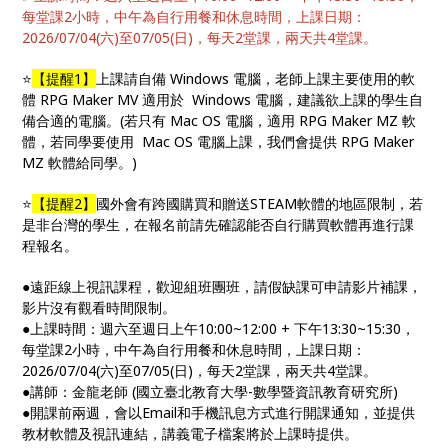
每堂課2小時，中午為自行用餐和休息時間，上課日期：
2026/07/04(六)至07/05(日)，每天2堂課，兩天共4堂課。
⭐️
【提醒1】
上課請自備 Windows 電腦，老師上課主要使用的軟
體 RPG Maker MV 適用於 Windows 電腦，建議欲上課的學生自
備合適的電腦。(若只有 Mac OS 電腦，適用 RPG Maker MZ 軟
體，若同學要使用 Mac OS 電腦上課，我們會提供 RPG Maker
MZ 軟體給同學。)
⭐️
【提醒2】
國外會有跨國購買和贈送STEAM軟體的地區限制，若
是非台灣的學生，在報名前請先確認能否自行購買軟體再進行課
程報名。
●遠距線上視訊課程，歡迎組班團班，請假缺課可申請影片補課，
影片沒有觀看時間限制。
●上課時間：週六至週日上午10:00~12:00 + 下午13:30~15:30，
每堂課2小時，中午為自行用餐和休息時間，上課日期：
2026/07/04(六)至07/05(日)，每天2堂課，兩天共4堂課。
●講師：金龍老師 (國立臺北教育大學-數學暨資訊教育研究所)
●開課前兩週，會以Email和手機訊息方式進行開課通知，並提供
教材軟體及視訊連結，講義電子檔案將於上課時提供。