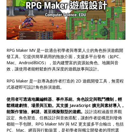
RPG Maker MV 是一款適合初學者與專業人士的角色扮演遊戲開
發工具。它提供簡單易用的拖放介面，支援多平台發布（如PC、
Mac、Android和iOS），並內建豐富的資源如角色、地圖與音
效，讓使用者能輕鬆創作具深度的遊戲故事與設計。
RPG Maker 是一款專為創作者打造的 2D 遊戲開發工具，無需程
式基礎即可設計角色扮演遊戲。
使用者可透過地圖編輯器、事件系統、角色設定與戰鬥機制，輕
鬆構建劇情、場景與互動。其支援 JavaScript 擴充與素材導入，
能製作冒險、解謎、甚至模擬類型的遊戲。
設計流程涵蓋世界觀
設定、角色塑造、任務設計與音效搭配，讓創作者從構思到發佈
都能一手包辦。RPG Maker MV 與 MZ 更支援多平台輸出，包括
PC、Mac、網頁與行動裝置，是初學者與獨立開發者的理想選