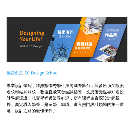
易禧創意 EC Design School
專業設計學院，將無數優秀學生推向國際舞台，與多所頂尖歐美
名校締結姊妹校，教授直飛來台面試指導，文憑備受世界知名設
計學府認證。扎實學程獲業界好評，所有課程由資深設計師親
授，奠定職人學養，是留學、轉職、進入熱門設計領域的第一首
選，設計之路的最佳學伴。