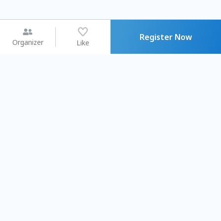
Register Now
Organizer
Like
You may like
2026.08.15 (Sat) - 08.22 (Sat)
2026.08.15 (Sat) - 0
【親子手作體驗】哈東派對！
「共織宇宙」
比哈皮、東窩蕊
共織宇宙】 
Taipei City
New Taipei C