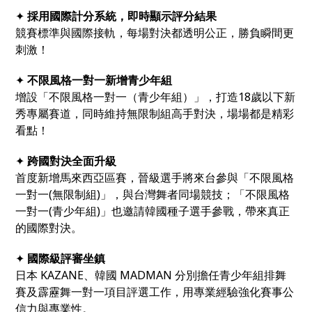
界級街舞對決！
✦
採用國際計分系統，即時顯示評分結果
競賽標準與國際接軌，每場對決都透明公正，勝負瞬間更
刺激！
✦
不限風格一對一新增青少年組
增設「不限風格一對一（青少年組）」，打造18歲以下新
秀專屬賽道，同時維持無限制組高手對決，場場都是精彩
看點！
✦
跨國對決全面升級
首度新增馬來西亞區賽，晉級選手將來台參與「不限風格
一對一(無限制組)」，與台灣舞者同場競技；「不限風格
一對一(青少年組)」也邀請韓國種子選手參戰，帶來真正
的國際對決。
✦
國際級評審坐鎮
日本 KAZANE、韓國 MADMAN 分別擔任青少年組排舞
賽及霹靂舞一對一項目評選工作，用專業經驗強化賽事公
信力與專業性。