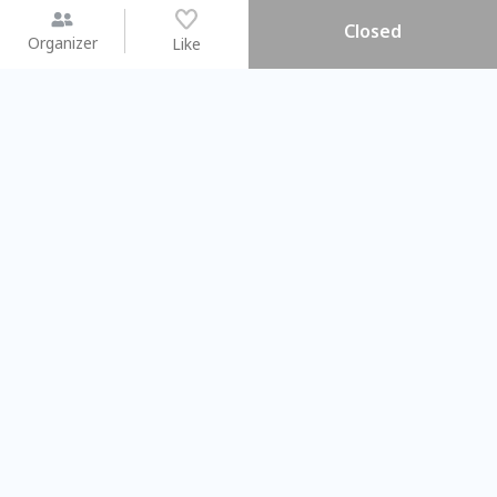
Closed
Organizer
Like
You may like
2026.08.15 (Sat) - 08.22 (Sat)
2026.08.15 (Sat) - 08
【親子手作體驗】哈東派對！
「共織宇宙」
比哈皮、東窩蕊
共織宇宙】 七
Taipei City
New Taipei Ci
#
歡迎新手
1137
11
#
植物生態瓶