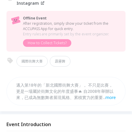
Instagram
Offline Event
After registration, simply show your ticket from the
ACCUPASS App for quick entry.
Entry rules are primarily set by the event organizer.
How to Collect Tickets?
國際街舞大賽
霹靂舞
邁入第18年的「新北國際街舞大賽」， 不只是比賽，
更是一場屬於街舞文化的年度盛事🔥 自2008年舉辦以
來，已成為無數舞者展現風格、累積實力的重要舞臺。
...
more
2026年賽事全面升級，不僅持續培育台灣優秀舞者，
更進一步串聯國際資源 ✦冠軍選手直通國際舞台，見
證未來世界級舞者誕生 ✦馬來西亞預賽晉級選手來台
挑戰、韓國種子選手強勢參戰 ✦國際評審 KAZANE、
Event Introduction
MADMAN 重磅坐鎮 讓你不用出國，也能親眼見證世