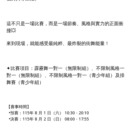
這不只是一場比賽，而是一場節奏、風格與實力的正面衝
撞💥
來到現場，就能感受最純粹、最炸裂的街舞能量！
✦
比賽項目：霹靂
舞一
對
一（
無
限制
組
）、不限制
風
格一
對
一（
無
限制
組
）、不限制
風
格一
對
一（青少年
組
）及排
舞
賽
（青少年
組
）
【賽事時間】
•預賽：115年 8 月 1 日（六） 10:30 - 20:10
•決賽：115年 8 月 2 日（日） 08:00 - 17:55