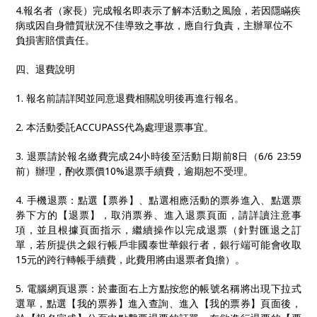
4.報名者（家長）完成報名即表示了解本活動之風險，若因隱瞞疾
病或因自身體質狀況不佳導致之事故，應自行負責，主辦單位不
負損害賠償責任。
四、退費說明
1. 報名前請詳閱並同意退費相關說明後再進行報名。
2. 本活動委託ACCUPASS代為處理退票事宜。
3. 退票請於報名繳費完成24小時後至活動日期前8日（6/6 23:59
前）辦理，酌收票價10%退票手續費，逾期恕不受理。
4. 手機退票：點選【票券】、點選相應活動的票券進入、點選票
券下方的【退票】，取消票券、進入退票頁面，請詳讀注意事
項，並且根據頁面指示，繼續操作以完成退票（針對匯退之訂
單，若所提供之銀行帳戶非國泰世華銀行者，銀行端可能會收取
15元的跨行轉帳手續費，此費用將由退票者負擔）。
5. 電腦網頁退票：於畫面右上方點按您的帳號名稱將出現下拉式
選單，點選【我的票券】進入查詢、進入【我的票券】頁面後，