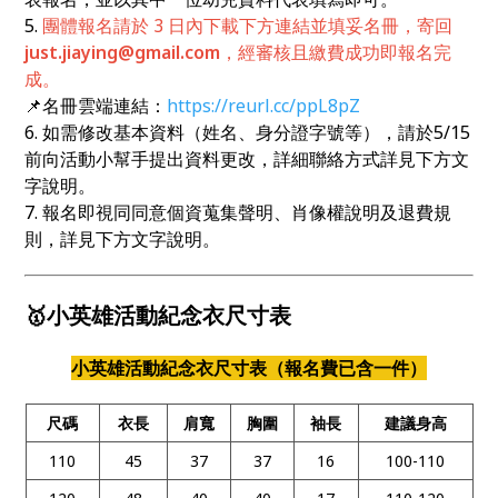
5.
團體報名請於 3 日內下載下方連結並填妥名冊，寄回
just.jiaying@gmail.com
，經審核且繳費成功即報名完
成。
📌名冊雲端連結：
https://reurl.cc/ppL8pZ
6. 如需修改基本資料（姓名、身分證字號等），請於5/15
前向活動小幫手提出資料更改，詳細聯絡方式詳見下方文
字說明。
7. 報名即視同同意個資蒐集聲明、肖像權說明及退費規
則，詳見下方文字說明。
🥇小英雄活動紀念衣尺寸表
小英雄活動紀念衣尺寸表（報名費已含一件）
尺碼
衣長
肩寬
胸圍
袖長
建議身高
110
45
37
37
16
100-110