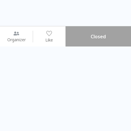
Closed
Organizer
Like
You may like
2026.08.15 (Sat) - 08.22 (Sat)
2026.08.15 (Sat) - 0
【親子手作體驗】哈東派對！
「共織宇宙」
比哈皮、東窩蕊
共織宇宙】 