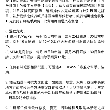
於【報名完成】分頁中點擊要退票的訂單，在欲進行退票的【票
券細節】的最下方點擊【退票】，進入退票頁面後請詳讀注意事
項，並且根據頁面指示，繼續操作以完成退票（針對匯退之訂
單，若所提供之銀行帳戶
非國泰世華銀行者
，銀行端可能會收取
15元的跨行轉帳手續費，此費用將由退票者負擔）。
6. 退款方式：
(1)信用卡/PayPal：每月15日前申請，當月25日刷退；30日前申
請，次月10日刷退，約10~15工作天報名費用返還退回到原帳
戶。
(2)ATM/超商付款：每月15日前申請，當月25日匯款；30日前申
請，次月10日匯款（需扣除手續費15元）。
7. 任何有關退票相關問題，可透過ACCUPASS「客服小幫手」協
助。
8. 如活動遇不可抗力之因素，如颱風、地震、水災，或因中央或
地方行政單位公告無法舉辦或建議取消「大型群聚活動」，主辦
單位將在活動社群網站公告活動取消或順延；若造成活動取消，
主辦單位將全額退款。
9. 主辦單位保有最終修改、變更、活動解釋及取消本活動之權