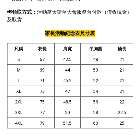
📢領取方式：
活動當天請至大會服務台付款（僅收現金）
及取貨
家長活動紀念衣尺寸表
尺碼
衣長
肩寬
半胸圍
袖長
S
67
42.5
48
21
M
69
44
50
21
L
71
45.5
52
21
XL
73
47
54
21
2XL
75
48.5
56
22
3XL
77
50
58
22.5
4XL
79
51.5
60
25