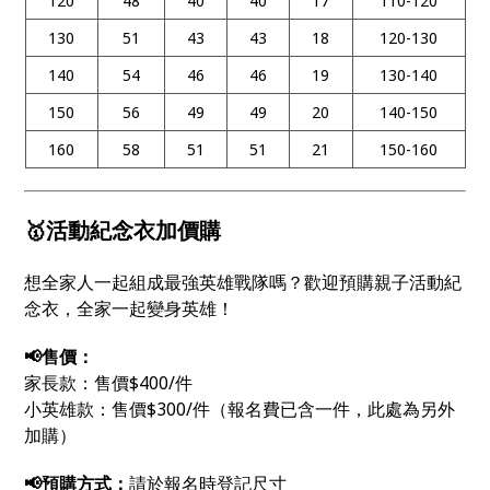
120
48
40
40
17
110-120
130
51
43
43
18
120-130
140
54
46
46
19
130-140
150
56
49
49
20
140-150
160
58
51
51
21
150-160
🥇活動紀念衣加價購
想全家人一起組成最強英雄戰隊嗎？歡迎預購親子活動紀
念衣，全家一起變身英雄！
📢售價：
家長款：售價$400/件
小英雄款：售價$300/件（報名費已含一件，此處為另外
加購）
📢預購方式：
請於報名時登記尺寸