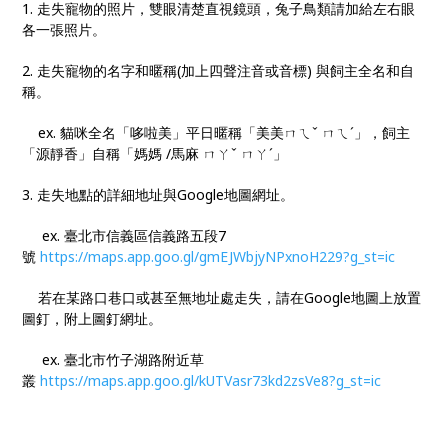
1. 走失寵物的照片，雙眼清楚直視鏡頭，兔子鳥類請加給左右眼
各一張照片。
2. 走失寵物的名字和暱稱(加上四聲注音或音標) 與飼主全名和自
稱。
ex. 貓咪全名「哆啦美」平日暱稱「美美ㄇㄟˇ ㄇㄟˊ」，飼主
「源靜香」自稱「媽媽 /馬麻 ㄇㄚˇ ㄇㄚˊ」
3. 走失地點的詳細地址與Google地圖網址。
ex. 臺北市信義區信義路五段7
號
https://maps.app.goo.gl/gmEJWbjyNPxnoH229?g_st=ic
若在某路口巷口或甚至無地址處走失，請在Google地圖上放置
圖釘，附上圖釘網址。
ex. 臺北市竹子湖路附近草
叢
https://maps.app.goo.gl/kUTVasr73kd2zsVe8?g_st=ic