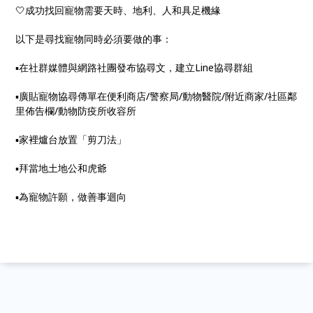
🤍成功找回寵物需要天時、地利、人和具足機緣
以下是尋找寵物同時必須要做的事：
▪️在社群媒體與網路社團發布協尋文，建立Line協尋群組
▪️廣貼寵物協尋傳單在便利商店/警察局/動物醫院/附近商家/社區鄰
里佈告欄/動物防疫所收容所
▪️家裡爐台放置「剪刀法」
▪️拜當地土地公和虎爺
▪️為寵物許願，做善事迴向