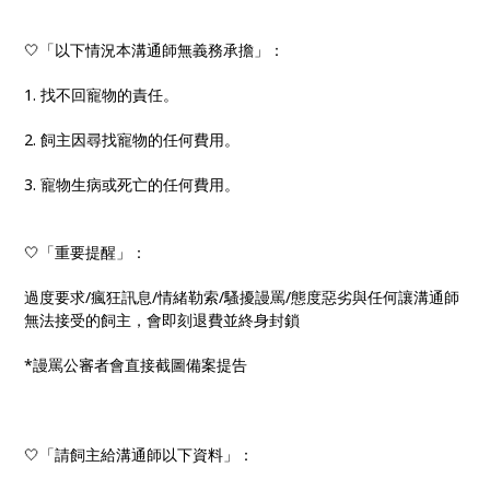
🤍「以下情況本溝通師無義務承擔」：
1. 找不回寵物的責任。
2. 飼主因尋找寵物的任何費用。
3. 寵物生病或死亡的任何費用。
🤍「重要提醒」：
過度要求/瘋狂訊息/情緒勒索/騷擾謾罵/態度惡劣與任何讓溝通師
無法接受的飼主，會即刻退費並終身封鎖
*謾罵公審者會直接截圖備案提告
🤍「請飼主給溝通師以下資料」：