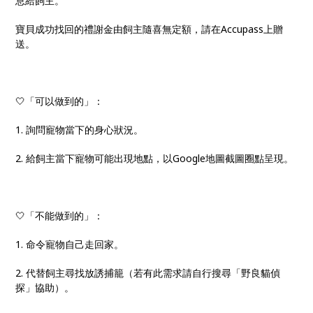
息給飼主。
寶貝成功找回的禮謝金由飼主隨喜無定額，請在Accupass上贈
送。
🤍「可以做到的」：
1. 詢問寵物當下的身心狀況。
2. 給飼主當下寵物可能出現地點，以Google地圖截圖圈點呈現。
🤍「不能做到的」：
1. 命令寵物自己走回家。
2. 代替飼主尋找放誘捕籠（若有此需求請自行搜尋「野良貓偵
探」協助）。