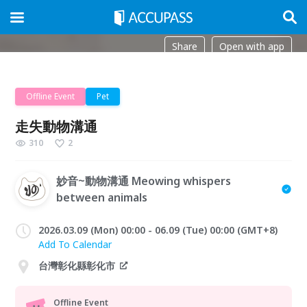
Share
Open with app
Offline Event
Pet
走失動物溝通
310
2
妙音~動物溝通 Meowing whispers
between animals
2026.03.09 (Mon) 00:00 - 06.09 (Tue) 00:00 (GMT+8)
Add To Calendar
台灣彰化縣彰化市
Offline Event