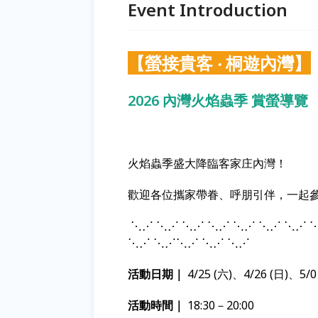
Event Introduction
【螢接貴客 ‧ 桐遊內灣】
2026 內灣火焰蟲季 賞螢導覽
火焰蟲季盛大降臨客家庄內灣！
歡迎各位攜家帶眷、呼朋引伴，一起
⋱⋰ ⋱⋰ ⋱⋰ ⋱⋰ ⋱⋰ ⋱⋰ ⋱⋰ 
⋱⋰ ⋱⋰⋱⋰ ⋱⋰ ⋱⋰
活動日期｜
4/25 (六)、4/26 (日)、5/0
活動時間｜
18:30－20:00