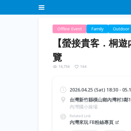
Offline Event
Family
Outdoor
【螢接貴客．桐遊內
覽
16,756
164
2026.04.25 (Sat) 18:30 - 05
台灣新竹縣橫山鄉內灣村3鄰1
內灣國小操場
Related Link
內灣來玩 FB粉絲專頁