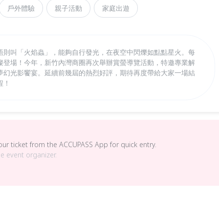
戶外體驗
親子活動
家庭出遊
語則叫「火焰蟲」，能夠自行發光，在夜空中閃爍如點點星火。每
璨登場！今年，新竹內灣商圈再次舉辦賞螢導覽活動，特邀專業解
夢幻光影饗宴。延續前幾屆的熱烈好評，期待再度帶給大家一場結
程！
your ticket from the ACCUPASS App for quick entry.
he event organizer.