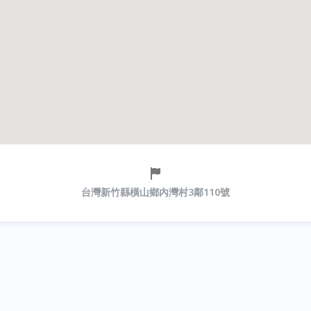
台灣新竹縣橫山鄉內灣村3鄰110號