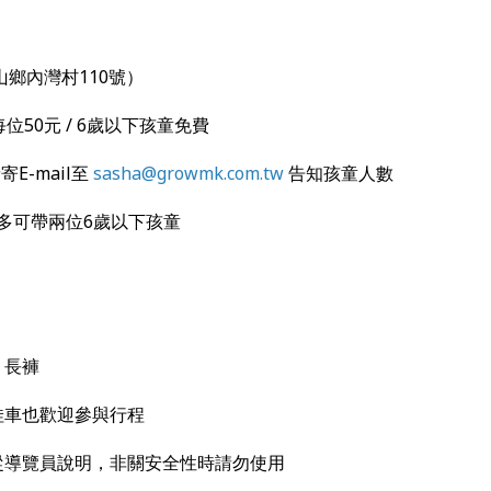
鄉內灣村110號）
童每位50元 / 6歲以下孩童免費
-mail至
sasha@growmk.com.tw
告知孩童人數
帶兩位6歲以下孩童
、長褲
娃車也歡迎參與行程
聽從導覽員說明，非關安全性時請勿使用