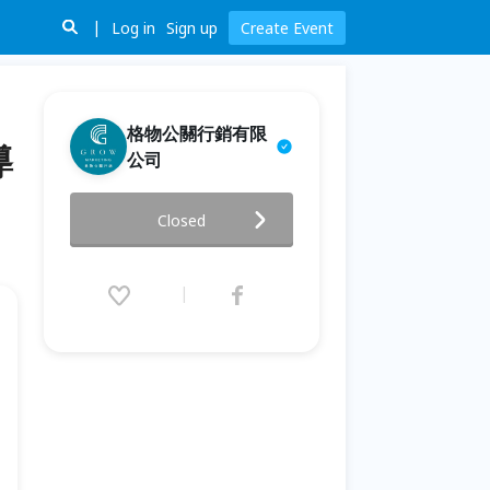
Log in
Sign up
Create Event
格物公關行銷有限
導
公司
【螢接貴客．桐遊內灣】2026 內
Closed
灣火焰蟲季 賞螢導覽
2026.04.25 (Sat) 18:30 - 05.10
(Sun) 20:00 (GMT+8)