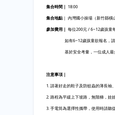
集合時間｜
18:00
集合地點
｜ 內灣國小操場（新竹縣橫山
參加費用｜
每位200元 / 6~12歲孩
如有6~12歲孩童欲報名，請寄E
基於安全考量，一位成人最多可
注意事項｜
1. 請著好走的鞋子及防蚊蟲的薄長袖
2. 路程為平緩上下坡路，無階梯，娃
3. 手電筒為選擇性攜帶，使用時請