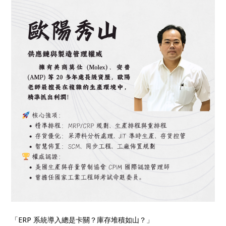
「ERP 系統導入總是卡關？庫存堆積如山？」