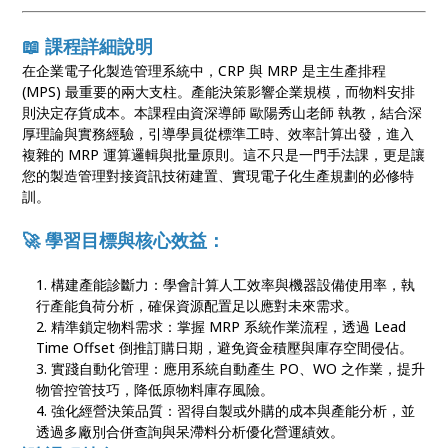
📖 課程詳細說明
在企業電子化製造管理系統中，CRP 與 MRP 是主生產排程
(MPS) 最重要的兩大支柱。產能決策影響企業規模，而物料安排
則決定存貨成本。本課程由資深導師 歐陽秀山老師 執教，結合深
厚理論與實務經驗，引導學員從標準工時、效率計算出發，進入
複雜的 MRP 運算邏輯與批量原則。這不只是一門手法課，更是讓
您的製造管理對接資訊技術建置、實現電子化生產規劃的必修特
訓。
🚀 學習目標與核心效益：
構建產能診斷力：學會計算人工效率與機器設備使用率，執
行產能負荷分析，確保資源配置足以應對未來需求。
精準鎖定物料需求：掌握 MRP 系統作業流程，透過 Lead
Time Offset 倒推訂購日期，避免資金積壓與庫存空間侵佔。
實踐自動化管理：應用系統自動產生 PO、WO 之作業，提升
物管控管技巧，降低原物料庫存風險。
強化經營決策品質：習得自製或外購的成本與產能分析，並
透過多廠別合併查詢與呆滯料分析優化營運績效。