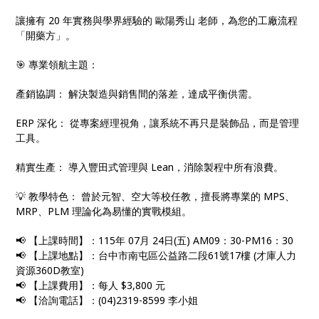
讓擁有 20 年實務與學界經驗的 歐陽秀山 老師，為您的工廠流程
「開藥方」。
🎯 專業領航主題：
產銷協調： 解決製造與銷售間的落差，達成平衡供需。
ERP 深化： 從專案經理視角，讓系統不再只是裝飾品，而是管理
工具。
精實生產： 導入豐田式管理與 Lean，消除製程中所有浪費。
💡 教學特色： 曾於元智、空大等校任教，擅長將專業的 MPS、
MRP、PLM 理論化為易懂的實戰模組。
📢 【上課時間】：115年 07月 24日(五) AM09：30-PM16：30
📢 【上課地點】：台中市南屯區公益路二段61號17樓 (才庫人力
資源360D教室)
📢 【上課費用】：每人 $3,800 元
📢 【洽詢電話】：(04)2319-8599 李小姐