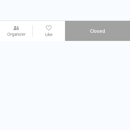
Closed
Organizer
Like
You may like
2026.08.15 (Sat) - 08.22 (Sat)
2026.08.15 (Sat) - 0
【親子手作體驗】哈東派對！
「共織宇宙」
比哈皮、東窩蕊
共織宇宙】 