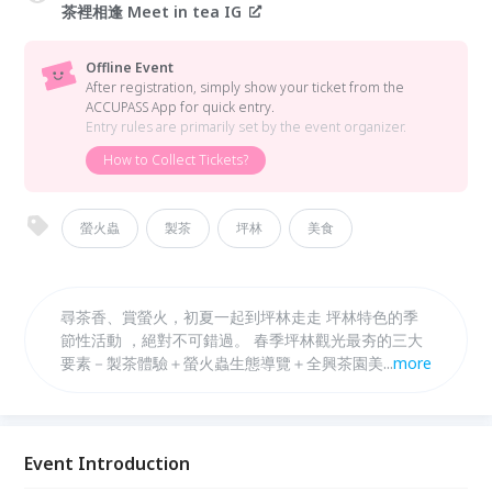
茶裡相逢 Meet in tea IG
Offline Event
After registration, simply show your ticket from the
ACCUPASS App for quick entry.
Entry rules are primarily set by the event organizer.
How to Collect Tickets?
螢火蟲
製茶
坪林
美食
尋茶香、賞螢火，初夏一起到坪林走走 坪林特色的季
節性活動 ，絕對不可錯過。 春季坪林觀光最夯的三大
要素－製茶體驗＋螢火蟲生態導覽＋全興茶園美食饗
...
more
宴，由茶裡相逢帶著您，在寧靜的山林裡享受大片螢
光、聽著北勢溪淙淙流水聲，走在螢火蟲為您鋪設的星
光大道，是四、五月最獨特的體驗！
Event Introduction