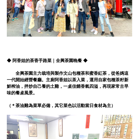
◆ 阿香姐的茶香手路菜｜全興茶園晚餐 ◆
全興茶園主力栽培與製作文山包種茶和蜜香紅茶，從爸媽這
一代開始經營餐廳。主廚阿香姐以茶入菜，運用自家包種茶籽新
鮮榨油，拌炒自己養的土雞，一桌佳餚香氣四溢，再現家常古早
味的餐桌風景。
（＊茶油雞為菜單必備，其它菜色以活動當日食材為主）