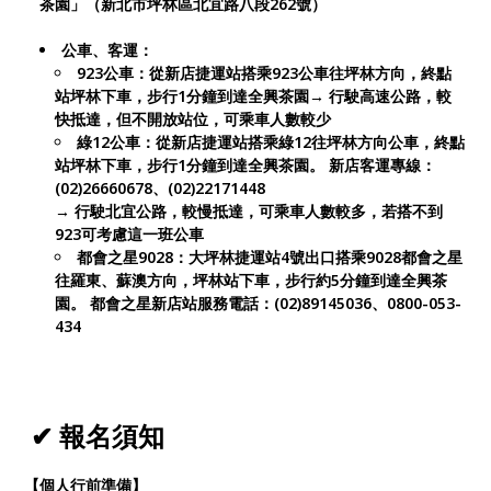
茶園」（新北市坪林區北宜路八段262號）
公車、客運：
923公車：從新店捷運站搭乘923公車往坪林方向，終點
站坪林下車，步行1分鐘到達全興茶園
→ 行駛高速公路，較
快抵達，但不開放站位，可乘車人數較少
綠12公車：從新店捷運站搭乘綠12往坪林方向公車，終點
站坪林下車，步行1分鐘到達全興茶園。 新店客運專線：
(02)26660678、(02)22171448
→ 行駛北宜公路，較慢抵達，可乘車人數較多，若搭不到
923可考慮這一班公車
都會之星9028：大坪林捷運站4號出口搭乘9028都會之星
往羅東、蘇澳方向，坪林站下車，步行約5分鐘到達全興茶
園。 都會之星新店站服務電話：(02)89145036、0800-053-
434
✔ 報名須知
【個人行前準備】