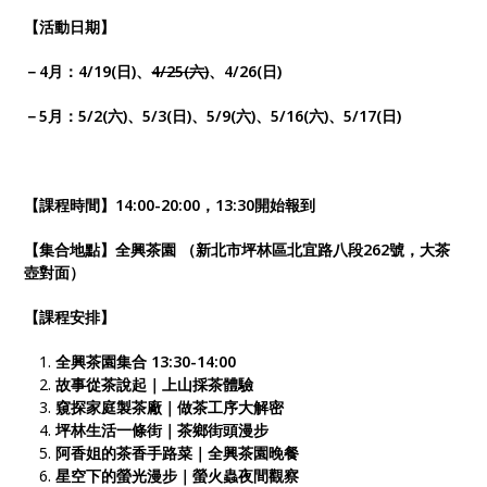
【活動日期】
－4月：4/19(日)、
4/25(六)
、4/26(日
)
－5月：5/2(六)、5/3(日)、5/9(六)、5/16(六)、5/17(日)
【課程時間】14:00-20:00，13:30開始報到
【集合地點】全興茶園 （新北市坪林區北宜路八段262號，大茶
壺對面）
【課程安排】
全興茶園集合 13:30-14:00
故事從茶說起｜上山採茶體驗
窺探家庭製茶廠｜做茶工序大解密
坪林生活一條街｜茶鄉街頭漫步
阿香姐的茶香手路菜｜全興茶園晚餐
星空下的螢光漫步｜螢火蟲夜間觀察