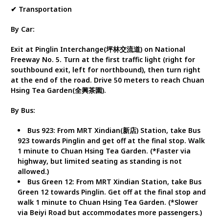
✔ Transportation
By Car:
Exit at Pinglin Interchange(坪林交流道) on National
Freeway No. 5. Turn at the first traffic light (right for
southbound exit, left for northbound), then turn right
at the end of the road. Drive 50 meters to reach Chuan
Hsing Tea Garden(全興茶園).
By Bus:
Bus 923: From MRT Xindian(新店) Station, take Bus
923 towards Pinglin and get off at the final stop. Walk
1 minute to Chuan Hsing Tea Garden. (*Faster via
highway, but limited seating as standing is not
allowed.)
Bus Green 12: From MRT Xindian Station, take Bus
Green 12 towards Pinglin. Get off at the final stop and
walk 1 minute to Chuan Hsing Tea Garden. (*Slower
via Beiyi Road but accommodates more passengers.)