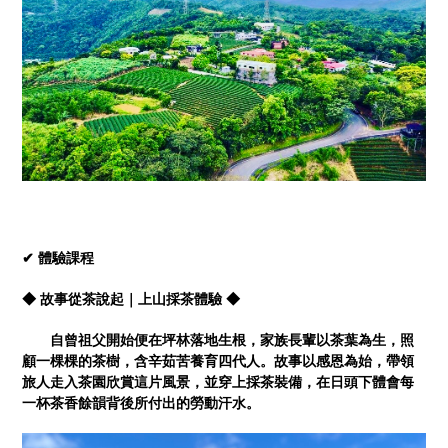
✔ 體驗課程
◆ 故事從茶說起｜上山採茶體驗 ◆
自曾祖父開始便在坪林落地生根，家族長輩以茶葉為生，照
顧一棵棵的茶樹，含辛茹苦養育四代人。故事以感恩為始，帶領
旅人走入茶園欣賞這片風景，並穿上採茶裝備，在日頭下體會每
一杯茶香餘韻背後所付出的勞動汗水。