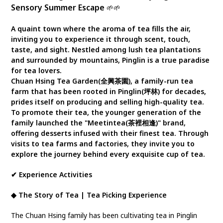
Sensory Summer Escape
🌱🌱
A quaint town where the aroma of tea fills the air,
inviting you to experience it through scent, touch,
taste, and sight. Nestled among lush tea plantations
and surrounded by mountains, Pinglin is a true paradise
for tea lovers.
Chuan Hsing Tea Garden(全興茶園), a family-run tea
farm that has been rooted in Pinglin(坪林) for decades,
prides itself on producing and selling high-quality tea.
To promote their tea, the younger generation of the
family launched the "Meetintea(茶裡相逢)" brand,
offering desserts infused with their finest tea. Through
visits to tea farms and factories, they invite you to
explore the journey behind every exquisite cup of tea.
✔ Experience Activities
◆ The Story of Tea | Tea Picking Experience
The Chuan Hsing family has been cultivating tea in Pinglin