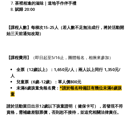
茶裡相逢的滋味｜道地手作伴手禮
賦歸 20:00
【課程人數】每梯次15-25人（若人數不足無法成行，將於活動開
始三天前通知改期）
【課程費用】
（即日起至5/16止，團體報名，相揪來參加）
全票（12歲以上）：1,650元/人；兩人以上同行 1,350元/
人
兒童票（6歲-12歲）：單人價800元
未滿6歲孩童免報名費：
*請於報名時備註有幾位未滿6歲孩
童
請於活動當日出示12歲以下孩童證明（ 健保卡可），若發現不符
資格，需補繳差額票價，否則恕不接待，並追究相關法律責任。