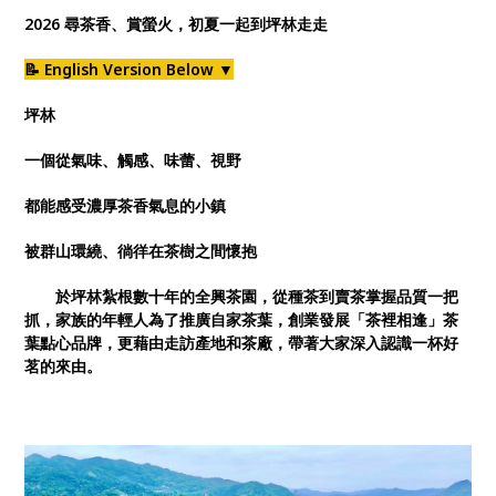
2026 尋茶香、賞螢火，初夏一起到坪林走走
📝 English Version Below ▼
坪林
一個從氣味、觸感、味蕾、視野
都能感受濃厚茶香氣息的小鎮
被群山環繞、徜徉在茶樹之間懷抱
於坪林紮根數十年的全興茶園，從種茶到賣茶掌握品質一把
抓，家族的年輕人為了推廣自家茶葉，創業發展「茶裡相逢」茶
葉點心品牌，更藉由走訪產地和茶廠，帶著大家深入認識一杯好
茗的來由。