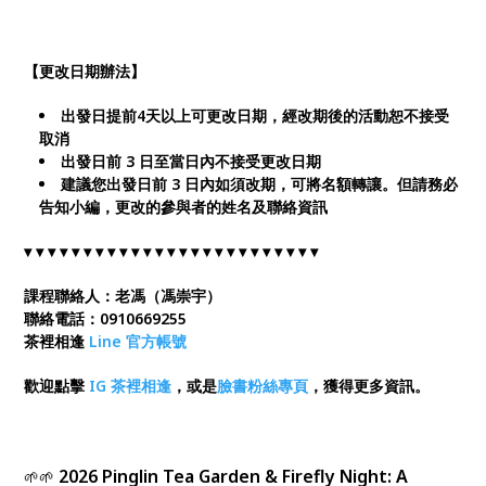
【更改日期辦法】
出發日提前4天以上可更改日期，經改期後的活動恕不接受
取消
出發日前 3 日至當日內不接受更改日期
建議您出發日前 3 日內如須改期，可將名額轉讓。但請務必
告知小編，更改的參與者的姓名及聯絡資訊
▾ ▾ ▾ ▾ ▾ ▾ ▾ ▾ ▾ ▾ ▾ ▾ ▾ ▾ ▾ ▾ ▾ ▾ ▾ ▾ ▾ ▾ ▾ ▾ ▾
課程聯絡人：老馮（馮崇宇）
聯絡電話：0910669255
茶裡相逢
Line 官方帳號
歡迎點擊
IG 茶裡相逢
，或是
臉書粉絲專頁
，獲得更多資訊。
2026 Pinglin Tea Garden & Firefly Night: A
🌱🌱