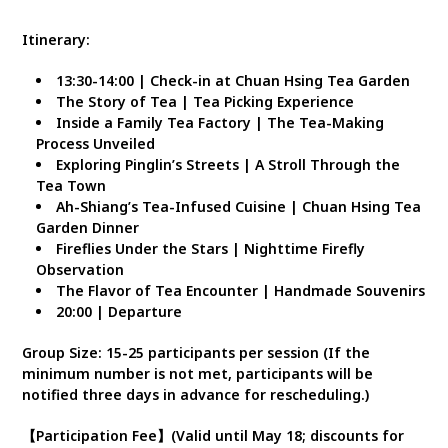
Itinerary:
13:30-14:00 | Check-in at Chuan Hsing Tea Garden
The Story of Tea | Tea Picking Experience
Inside a Family Tea Factory | The Tea-Making
Process Unveiled
Exploring Pinglin’s Streets | A Stroll Through the
Tea Town
Ah-Shiang’s Tea-Infused Cuisine | Chuan Hsing Tea
Garden Dinner
Fireflies Under the Stars | Nighttime Firefly
Observation
The Flavor of Tea Encounter | Handmade Souvenirs
20:00 | Departure
Group Size: 15-25 participants per session (If the
minimum number is not met, participants will be
notified three days in advance for rescheduling.)
【Participation Fee】(Valid until May 18; discounts for