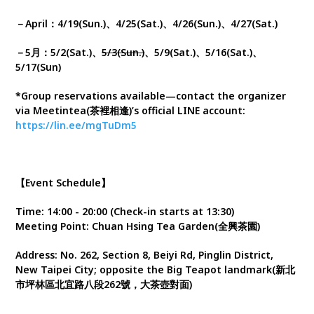
－April：4/19(Sun.)、4/25(Sat.)、4/26(Sun.
)
、4/27(Sat.)
－5月：5/2(Sat.)、
5/3(Sun.)
、5/9(Sat.)、5/16(Sat.)、
5/17(Sun)
*Group reservations available—contact the organizer
via Meetintea(茶裡相逢)’s official LINE account:
https://lin.ee/mgTuDm5
【Event Schedule】
Time: 14:00 - 20:00 (Check-in starts at 13:30)
Meeting Point: Chuan Hsing Tea Garden(全興茶園)
Address: No. 262, Section 8, Beiyi Rd, Pinglin District,
New Taipei City; opposite the Big Teapot landmark(新北
市坪林區北宜路八段262號，大茶壺對面)