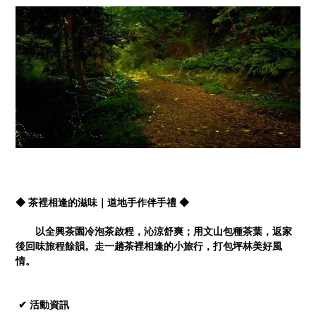
◆ 茶裡相逢的滋味｜道地手作伴手禮 ◆
以全興茶園冷泡茶啟程，沁涼舒爽；用文山包種茶葉，返家
後回味旅程餘韻。走一趟茶裡相逢的小旅行，打包坪林美好風
情。
✔ 活動資訊