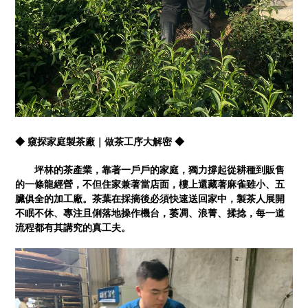
◆ 窺探家庭製茶廠｜做茶工序大解密 ◆
坪林的茶產業，靠著一戶戶的家庭，獨力撐起從耕種到販售
的一條龍經營，不但住家兼著當店面，樓上還藏著麻雀雖小、五
臟俱全的加工廠。茶葉在採摘後必須快速送回家中，製茶人展開
不眠不休、專注且俐落地操作機台，萎凋、浪菁、揉捻，每一道
流程都有其講究的真工夫。