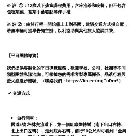
※ 註 ①：12歲以下孩童課程費用，含冷泡茶和晚餐，但不包含
包種茶葉、茗茶手藝糕點等伴手禮
※ 註 ②：由於行程一開始需上山到茶園，建議交通方式採自駕，
若無車輛可提早告知主辦，以利協助與其他旅人協調共乘。
【平日團體導覽】
我們提供客製化的平日導覽服務，歡迎學校、公司、社團等不同
類型團體私訊洽詢，可根據您的需求客製專屬採茶、品茗行程與
螢火蟲漫步體驗。（聯絡我們：https://lin.ee/mgTuDm5）
✔ 交通方式
自行開車：
國道5號 坪林交流道下，第一個紅綠燈轉彎（南下出口右轉、
北上出口左轉），走到底再右轉，前行50公尺即可看到「全興