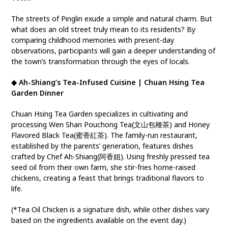
The streets of Pinglin exude a simple and natural charm. But
what does an old street truly mean to its residents? By
comparing childhood memories with present-day
observations, participants will gain a deeper understanding of
the town’s transformation through the eyes of locals.
◆ Ah-Shiang’s Tea-Infused Cuisine | Chuan Hsing Tea
Garden Dinner
Chuan Hsing Tea Garden specializes in cultivating and
processing Wen Shan Pouchong Tea(文山包種茶) and Honey
Flavored Black Tea(蜜香紅茶). The family-run restaurant,
established by the parents’ generation, features dishes
crafted by Chef Ah-Shiang(阿香姐). Using freshly pressed tea
seed oil from their own farm, she stir-fries home-raised
chickens, creating a feast that brings traditional flavors to
life.
(*Tea Oil Chicken is a signature dish, while other dishes vary
based on the ingredients available on the event day.)