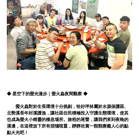
◆ 星空下的螢光漫步｜螢火蟲夜間觀察 ◆
螢火蟲對於生長環境十分挑剔，恰好坪林屬於水源保護區、
北勢溪長年封溪護漁，讓社區住民積極投入守護生態環境，使其
也成為螢火小精靈的棲息場所。旅程的尾聲，讓我們來到夜晚的
溪邊，在這裡放下所有煩惱喧囂，靜靜欣賞一顆顆療癒人心的點
點火光吧！