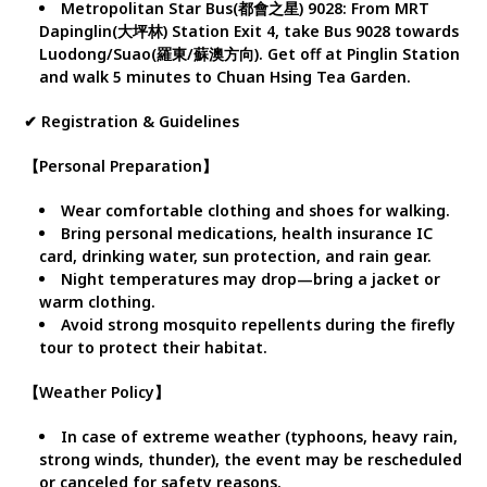
Metropolitan Star Bus(都會之星) 9028: From MRT
Dapinglin(大坪林) Station Exit 4, take Bus 9028 towards
Luodong/Suao(羅東/蘇澳方向). Get off at Pinglin Station
and walk 5 minutes to Chuan Hsing Tea Garden.
✔ Registration & Guidelines
【Personal Preparation】
Wear comfortable clothing and shoes for walking.
Bring personal medications, health insurance IC
card, drinking water, sun protection, and rain gear.
Night temperatures may drop—bring a jacket or
warm clothing.
Avoid strong mosquito repellents during the firefly
tour to protect their habitat.
【Weather Policy】
In case of extreme weather (typhoons, heavy rain,
strong winds, thunder), the event may be rescheduled
or canceled for safety reasons.