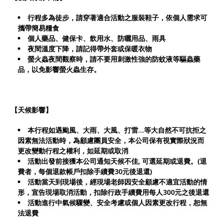
行程多為徒步，請穿著適合活動之服裝鞋子，依個人需求可
攜帶簡易糧食
個人藥品、健保卡、飲用水、防曬用品、雨具
夜間溫度下降，請記得帶外套或保暖衣物
螢火蟲夜間觀察時，請不要用刺激性強的防蚊液等驅蟲藥
品，以免影響螢火蟲生存。
【天候影響】
本行程如遇颱風、大雨、大風、打雷…等大自然不可抗拒之
因素無法活動時，為顧慮團員安全，本公司保有視實際狀況而
更改變動行程之權利，如延期或取消
活動出發前接獲本公司通知天候不佳, 可選延期或退費。(退
費者，每個退款帳戶扣除手續費30元後退還)
活動當天到現場後，經現場老師因安全顧慮不適宜活動的情
形，宣告現場取消活動，扣除行政手續費用每人300元之後退還
活動進行中氣候驟變、安全考慮或個人因素更改行程，恕無
法退費