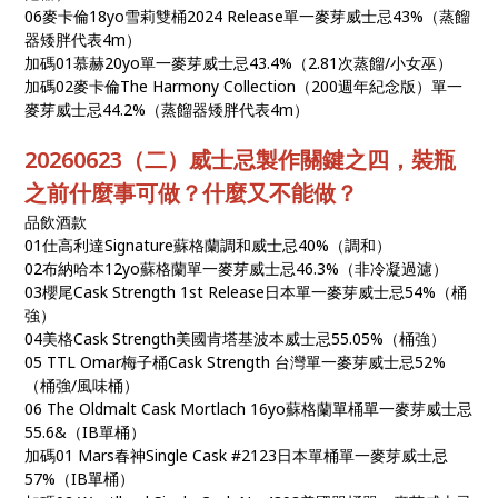
06麥卡倫18yo雪莉雙桶2024 Release單一麥芽威士忌43%（蒸餾
器矮胖代表4m）
加碼01慕赫20yo單一麥芽威士忌43.4%（2.81次蒸餾/小女巫）
加碼02麥卡倫The Harmony Collection（200週年紀念版）單一
麥芽威士忌44.2%（蒸餾器矮胖代表4m）
20260623（二）威士忌製作關鍵之四，裝瓶
之前什麼事可做？什麼又不能做？
品飲酒款
01仕高利達Signature蘇格蘭調和威士忌40%（調和）
02布納哈本12yo蘇格蘭單一麥芽威士忌46.3%（非冷凝過濾）
03櫻尾Cask Strength 1st Release日本單一麥芽威士忌54%（桶
強）
04美格Cask Strength美國肯塔基波本威士忌55.05%（桶強）
05 TTL Omar梅子桶Cask Strength 台灣單一麥芽威士忌52%
（桶強/風味桶）
06 The Oldmalt Cask Mortlach 16yo蘇格蘭單桶單一麥芽威士忌
55.6&（IB單桶）
加碼01 Mars春神Single Cask #2123日本單桶單一麥芽威士忌
57%（IB單桶）