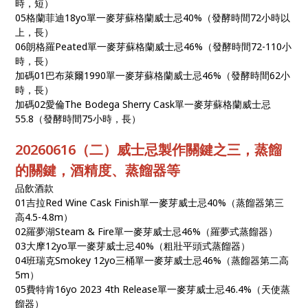
時，短）
05格蘭菲迪18yo單一麥芽蘇格蘭威士忌40%（發酵時間72小時以
上，長）
06朗格羅Peated單一麥芽蘇格蘭威士忌46%（發酵時間72-110小
時，長）
加碼01巴布萊爾1990單一麥芽蘇格蘭威士忌46%（發酵時間62小
時，長）
加碼02愛倫The Bodega Sherry Cask單一麥芽蘇格蘭威士忌
55.8（發酵時間75小時，長）
20260616（二）威士忌製作關鍵之三，蒸餾
的關鍵，酒精度、蒸餾器等
品飲酒款
01吉拉Red Wine Cask Finish單一麥芽威士忌40%（蒸餾器第三
高4.5-4.8m）
02羅夢湖Steam & Fire單一麥芽威士忌46%（羅夢式蒸餾器）
03大摩12yo單一麥芽威士忌40%（粗壯平頭式蒸餾器）
04班瑞克Smokey 12yo三桶單一麥芽威士忌46%（蒸餾器第二高
5m）
05費特肯16yo 2023 4th Release單一麥芽威士忌46.4%（天使蒸
餾器）