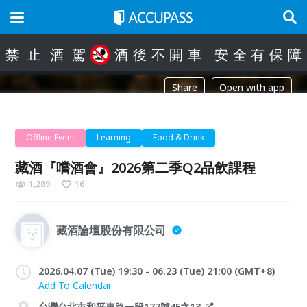
禁
止
酒
駕
酒
後
不
開
車
安
全
有
保
障
Share
Open with app
Offline Event
Learning
Food & Drink
藏酒『嚐酒會』2026第二季Q2品飲課程
1,289
16
藏酒論壇股份有限公司
2026.04.07 (Tue) 19:30 - 06.23 (Tue) 21:00 (GMT+8)
Add To Calendar
台灣台北市和平東路一段177號4F之13