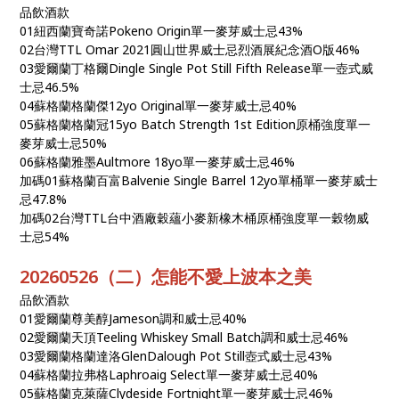
品飲酒款
01紐西蘭寶奇諾Pokeno Origin單一麥芽威士忌43%
02台灣TTL Omar 2021圓山世界威士忌烈酒展紀念酒O版46%
03愛爾蘭丁格爾Dingle Single Pot Still Fifth Release單一壺式威
士忌46.5%
04蘇格蘭格蘭傑12yo Original單一麥芽威士忌40%
05蘇格蘭格蘭冠15yo Batch Strength 1st Edition原桶強度單一
麥芽威士忌50%
06蘇格蘭雅墨Aultmore 18yo單一麥芽威士忌46%
加碼01蘇格蘭百富Balvenie Single Barrel 12yo單桶單一麥芽威士
忌47.8%
加碼02台灣TTL台中酒廠穀蘊小麥新橡木桶原桶強度單一穀物威
士忌54%
20260526（二）怎能不愛上波本之美
品飲酒款
01愛爾蘭尊美醇Jameson調和威士忌40%
02愛爾蘭天頂Teeling Whiskey Small Batch調和威士忌46%
03愛爾蘭格蘭達洛GlenDalough Pot Still壺式威士忌43%
04蘇格蘭拉弗格Laphroaig Select單一麥芽威士忌40%
05蘇格蘭克萊薩Clydeside Fortnight單一麥芽威士忌46%