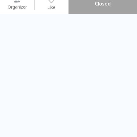
Closed
Organizer
Like
You may like
2026.08.15 (Sat) - 08.22 (Sat)
2026.08.15 (Sat) - 08
【親子手作體驗】哈東派對！
「共織宇宙」
比哈皮、東窩蕊
共織宇宙】 七
Taipei City
New Taipei C