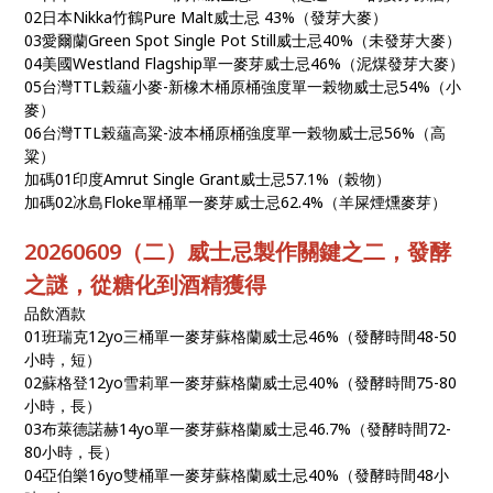
02日本Nikka竹鶴Pure Malt威士忌 43%（發芽大麥）
03愛爾蘭Green Spot Single Pot Still威士忌40%（未發芽大麥）
04美國Westland Flagship單一麥芽威士忌46%（泥煤發芽大麥）
05台灣TTL榖蘊小麥-新橡木桶原桶強度單一榖物威士忌54%（小
麥）
06台灣TTL榖蘊高粱-波本桶原桶強度單一榖物威士忌56%（高
粱）
加碼01印度Amrut Single Grant威士忌57.1%（榖物）
加碼02冰島Floke單桶單一麥芽威士忌62.4%（羊屎煙燻麥芽）
20260609（二）威士忌製作關鍵之二，發酵
之謎，從糖化到酒精獲得
品飲酒款
01班瑞克12yo三桶單一麥芽蘇格蘭威士忌46%（發酵時間48-50
小時，短）
02蘇格登12yo雪莉單一麥芽蘇格蘭威士忌40%（發酵時間75-80
小時，長）
03布萊德諾赫14yo單一麥芽蘇格蘭威士忌46.7%（發酵時間72-
80小時，長）
04亞伯樂16yo雙桶單一麥芽蘇格蘭威士忌40%（發酵時間48小