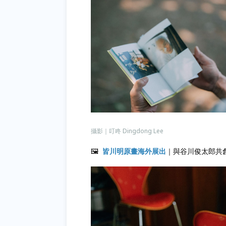
攝影｜叮咚 Dingdong Lee
🖼
皆川明原畫海外展出
｜與谷川俊太郎共