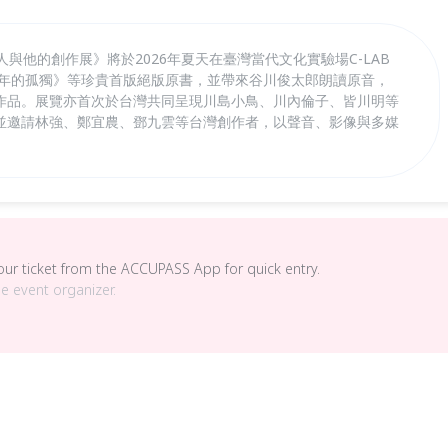
與他的創作展》將於2026年夏天在臺灣當代文化實驗場C-LAB
光年的孤獨》等珍貴首版絕版原書，並帶來谷川俊太郎朗讀原音，
作品。展覽亦首次於台灣共同呈現川島小鳥、川內倫子、皆川明等
並邀請林強、鄭宜農、鄧九雲等台灣創作者，以聲音、影像與多媒
。
your ticket from the ACCUPASS App for quick entry.
he event organizer.