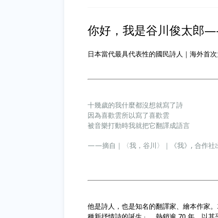
你好，我是谷川俊太郎—
日本當代最具代表性的國民詩人｜海外首次
十幾歲的我什麼都沒想就寫了詩
因為喜歡雲所以寫了喜歡雲
被音樂打動時我就把它翻譯成語言
——摘自｜〈我，谷川〉｜《我》, 合作社出
他是詩人，也是知名的翻譯家、繪本作家。
種新抒情詩的誕生」，熱銷逾 70 年。以