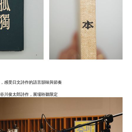
，感受日文詩作的語言韻味與節奏
谷川俊太郎詩作，展場聆聽限定