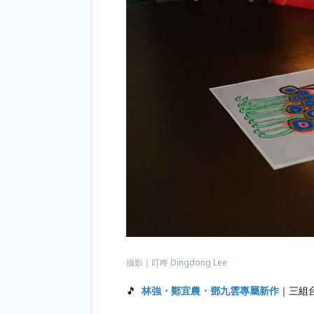
攝影｜叮咚 Dingdong Lee
🎵
林強
・鄭宜農・鄧九雲專屬新作
｜三組