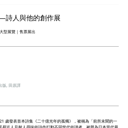
—詩人與他的創作展
大型展覽｜售票展出
版, 田原譯
21 歲發表首本詩集《二十億光年的孤獨》，被稱為「前所未聞的一
其平易近人且耐人尋味的詩作打動不同世代的讀者，被譽為日本當代最