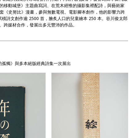
的移動城堡》主題曲寫詞、在荒木經惟的攝影集裡配詩，與藝術家
時間翻譯全套《史努比》漫畫，參與無數電視、電影腳本創作，他的影響力跨
積詩文創作逾 2500 首，膾炙人口的兒童繪本 250 本。谷川俊太郎
、跨媒材合作，發展出多元豐沛的作品。
的孤獨》與多本絕版經典詩集一次展出