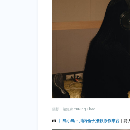
攝影｜趙鈺甯 YuNing Chao
📸
川島小鳥
・川內倫子攝影原作來台
｜詩