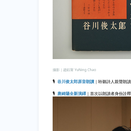
攝影｜趙鈺甯 YuNing Chao
🎙
谷川俊太郎原音朗讀
｜聆聽詩人親聲朗讀
🎙
唐綺陽全新演繹
｜首次以朗讀者身份詮釋