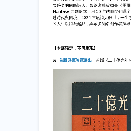
負盛名的國民詩人。曾為宮崎駿動畫《霍爾
Noritake 共創繪本，用 50 年的
越時代與國境。2024 年底詩人離世，一生累
的人生以詩為起點，與眾多知名創作者跨界
【本展限定，不再重現】
📖
首版原書珍藏展出
｜首版《二十億光年