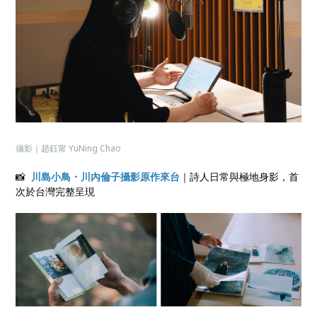
攝影｜趙鈺甯 YuNing Chao
📸
川島小鳥
・川內倫子攝影原作來台
｜詩人日常與極地身影，首
次於台灣完整呈現