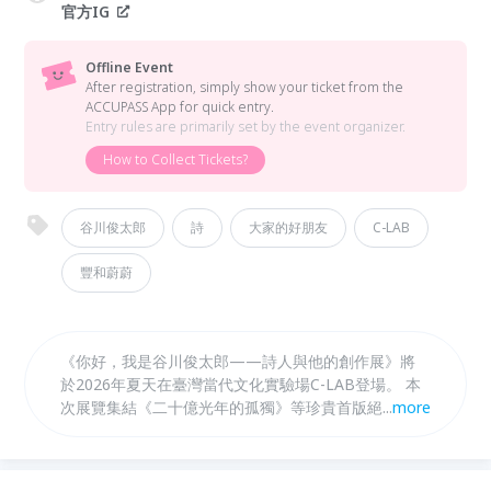
官方IG
Offline Event
After registration, simply show your ticket from the
ACCUPASS App for quick entry.
Entry rules are primarily set by the event organizer.
How to Collect Tickets?
谷川俊太郎
詩
大家的好朋友
C-LAB
豐和蔚蔚
《你好，我是谷川俊太郎——詩人與他的創作展》將
於2026年夏天在臺灣當代文化實驗場C-LAB登場。 本
次展覽集結《二十億光年的孤獨》等珍貴首版絕版原
...
more
書，並帶來谷川俊太郎朗讀原音，以及唐綺陽全新演繹
的詩歌朗讀作品。展覽亦首次於台灣共同呈現川島小
鳥、川內倫子、皆川明等與谷川俊太郎共創的重要原