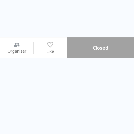
Closed
Organizer
Like
You may like
2026.08.15 (Sat) - 08.22 (Sat)
2026.08.15 (Sat) - 08