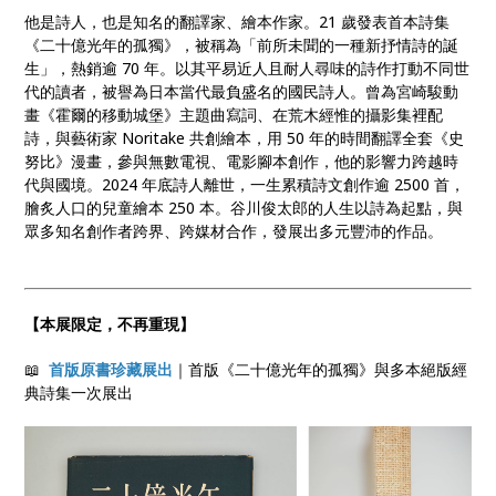
他是詩人，也是知名的翻譯家、繪本作家。21 歲發表首本詩集
《二十億光年的孤獨》，被稱為「前所未聞的一種新抒情詩的誕
生」，熱銷逾 70 年。以其平易近人且耐人尋味的詩作打動不同世
代的讀者，被譽為日本當代最負盛名的國民詩人。曾為宮崎駿動
畫《霍爾的移動城堡》主題曲寫詞、在荒木經惟的攝影集裡配
詩，與藝術家 Noritake 共創繪本，用 50 年的時間翻譯全套《史
努比》漫畫，參與無數電視、電影腳本創作，他的影響力跨越時
代與國境。2024 年底詩人離世，一生累積詩文創作逾 2500 首，
膾炙人口的兒童繪本 250 本。谷川俊太郎的人生以詩為起點，與
眾多知名創作者跨界、跨媒材合作，發展出多元豐沛的作品。
【本展限定，不再重現】
📖
首版原書珍藏展出
｜首版《二十億光年的孤獨》與多本絕版經
典詩集一次展出