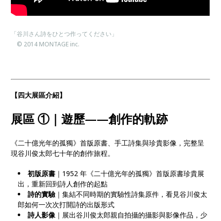
「谷川さん詩をひとつ作ってください」
© 2014 MONTAGE inc.
【四大展區介紹】
展區 ①｜遊歷
——
創作的軌跡
《二十億光年的孤獨》首版原書、手工詩集與珍貴影像，完整呈
現谷川俊太郎七十年的創作旅程。
初版原書
｜1952 年《二十億光年的孤獨》首版原書珍貴展
出，重新回到詩人創作的起點
詩的實驗
｜集結不同時期的實驗性詩集原件，看見谷川俊太
郎如何一次次打開詩的出版形式
詩人影像
｜展出谷川俊太郎親自拍攝的攝影與影像作品，少