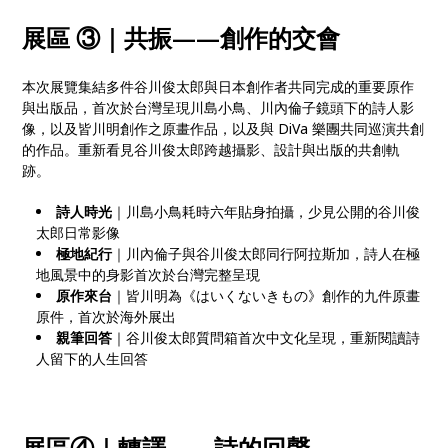
展區 ③｜共振
——
創作的交會
本次展覽集結多件谷川俊太郎與日本創作者共同完成的重要原作
與出版品，首次於台灣呈現川島小鳥、川內倫子鏡頭下的詩人影
像，以及皆川明創作之原畫作品，以及與 DiVa 樂團共同巡演共創
的作品。重新看見谷川俊太郎跨越攝影、設計與出版的共創軌
跡。
詩人時光
｜川島小鳥耗時六年貼身拍攝，少見公開的谷川俊
太郎日常影像
極地紀行
｜川內倫子與谷川俊太郎同行阿拉斯加，詩人在極
地風景中的身影首次於台灣完整呈現
原作來台
｜皆川明為《はいくないきもの》創作的九件原畫
原件，首次於海外展出
親筆回答
｜谷川俊太郎質問箱首次中文化呈現，重新閱讀詩
人留下的人生回答
展區④｜轉譯——詩的回聲