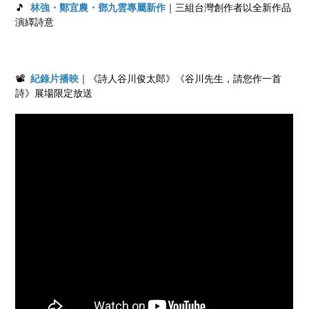
🎵
林強
・鄭宜農・鄧九雲專屬新作
｜三組台灣創作者以全新作品
演繹詩意
📽
紀錄片播映
｜《詩人谷川俊太郎》《谷川先生，請您作一首
詩》展場限定放送