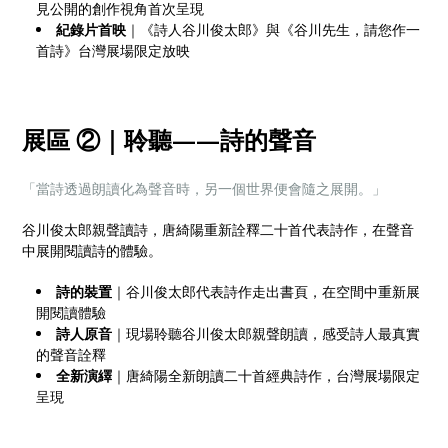
見公開的創作視角首次呈現
紀錄片首映
｜《詩人谷川俊太郎》與《谷川先生，請您作一
首詩》台灣展場限定放映
展區 ②｜聆聽
——
詩的聲音
「當詩透過朗讀化為聲音時，另一個世界便會隨之展開。」
谷川俊太郎親聲讀詩，唐綺陽重新詮釋二十首代表詩作，在聲音
中展開閱讀詩的體驗。
詩的裝置
｜谷川俊太郎代表詩作走出書頁，在空間中重新展
開閱讀體驗
詩人原音
｜現場聆聽谷川俊太郎親聲朗讀，感受詩人最真實
的聲音詮釋
全新演繹
｜唐綺陽全新朗讀二十首經典詩作，台灣展場限定
呈現