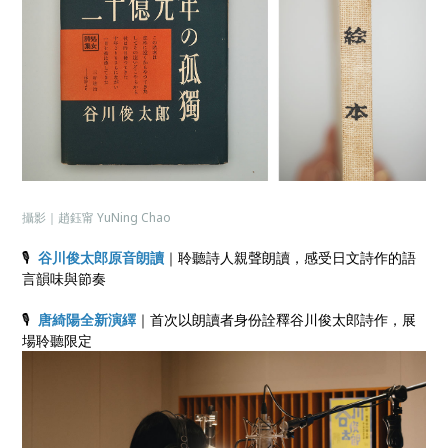
攝影｜趙鈺甯 YuNing Chao
🎙
谷川俊太郎原音朗讀
｜聆聽詩人親聲朗讀，感受日文詩作的語
言韻味與節奏
🎙
唐綺陽全新演繹
｜首次以朗讀者身份詮釋谷川俊太郎詩作，展
場聆聽限定