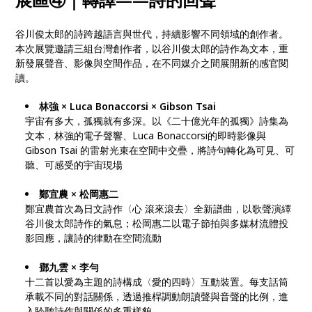
谷川俊太郎的詩跨越語言與世代，持續影響不同領域的創作者。
本次展覽邀請三組台灣創作者，以谷川俊太郎的詩作為文本，重
新發展聲音、影像與空間作品，在不同媒介之間展開新的感官閱
讀。
林強
×
Luca Bonaccorsi
×
Gibson Tsai
宇宙有多大，孤獨就有多深。以《二十億光年的孤獨》詩集為
文本，林強的電子聲響、Luca Bonaccorsi的即時影像與
Gibson Tsai 的雷射光束在空間中交疊，將詩句轉化為可見、可
聽、可感受的宇宙現場
鄭宜農
×
松岡惠二
鄭宜農首次為日文詩作〈心 滾來滾去〉全新譜曲，以歌聲演繹
谷川俊太郎詩作的氣息；松岡惠二以電子節拍與多媒材流體投
影回應，讓詩的律動在空間流動
鄧九雲
×
李勻
十二首以愛為主題的詩構成〈愛的四時〉互動裝置。每支話筒
承載不同的對話關係，透過推桿調動朗讀聲與音聲的比例，進
入聆聽詩作與關係的多重樣貌。