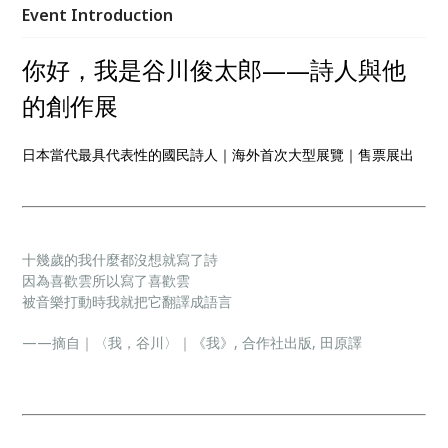
作，並邀請林強、鄭宜農、鄧九雲等台灣創作者，以聲
Event Introduction
音、影像與多媒體作品重新轉譯詩人的語言世界。
你好，我是谷川俊太郎——詩人與他
的創作展
日本當代最具代表性的國民詩人｜海外首次大型展覽｜售票展出
十幾歲的我什麼都沒想就寫了詩
因為喜歡雲所以寫了喜歡雲
被音樂打動時我就把它翻譯成語言
——摘自｜〈我，谷川〉｜《我》, 合作社出版, 田原譯