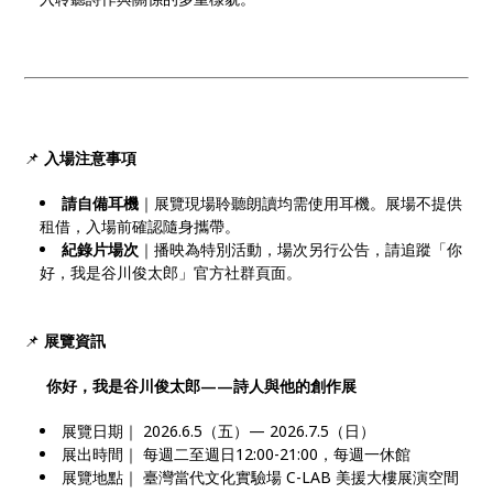
📌
入場注意事項
請自備耳機
｜展覽現場聆聽朗讀均需使用耳機。展場不提供
租借，入場前確認隨身攜帶。
紀錄片場次
｜播映為特別活動，場次另行公告，請追蹤「你
好，我是谷川俊太郎」官方社群頁面。
📌
展覽資訊
你好，我是谷川俊太郎
——
詩人與他的創作展
展覽日期｜ 2026.6.5（五）— 2026.7.5（日）
展出時間｜ 每週二至週日12:00-21:00，每週一休館
展覽地點｜ 臺灣當代文化實驗場 C-LAB 美援大樓展演空間