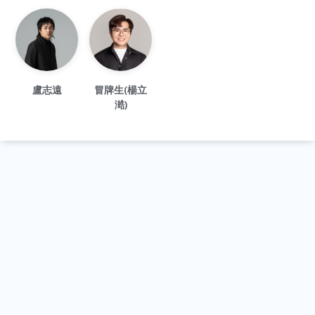
盧志遠
冒牌生(楊立
澔)