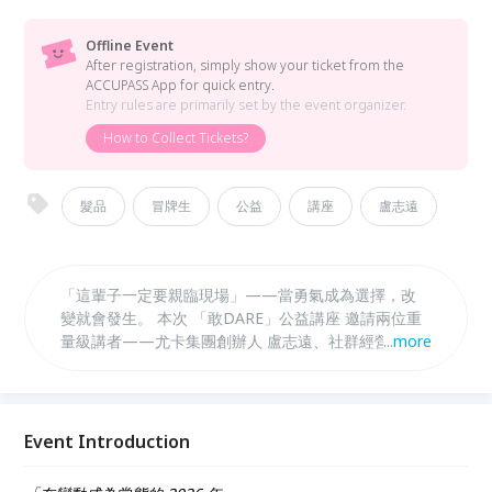
Offline Event
After registration, simply show your ticket from the
ACCUPASS App for quick entry.
Entry rules are primarily set by the event organizer.
How to Collect Tickets?
髮品
冒牌生
公益
講座
盧志遠
「這輩子一定要親臨現場」——當勇氣成為選擇，改
變就會發生。 本次 「敢DARE」公益講座 邀請兩位重
量級講者——尤卡集團創辦人 盧志遠、社群經營達人
...
more
冒牌生（楊立澔），以自身實戰經驗，帶來最真誠、最
直接的分享。 當 自我定位 × 經營升級 × 品牌思維 × 社
群影響力，在現場真誠對談中交織碰撞， 這不只是一
場講座，而是一場屬於你的實戰演練。 你敢，就來！
Event Introduction
期待與你現場相見。 本次講座收入將全額捐獻給CCSA
社團法人中華育幼機構兒童關懷協會， 讓每一份勇