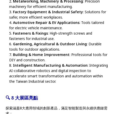
Metalworking, Machinery & Processing
: Precision
machinery for efficient manufacturing.
Factory Equipment & Industrial Safety
: Solutions for
safer, more efficient workplaces.
Automotive Repair & EV Applications
: Tools tailored
for electric vehicle maintenance.
Fasteners & Fixings
: High-strength screws and
fasteners for industrial use.
Gardening, Agricultural & Outdoor Living
: Durable
tools for outdoor applications.
Building & Home Improvement
: Professional tools for
DIY and construction.
Intelligent Manufacturing & Automation
: Integrating
AI-collaborative robotics and digital inspection to
accelerate smart transformation and automation within
the Taiwan Industrial sector.
🔍 8 大展區亮點
探索涵蓋8大應用領域的創新產品，滿足智能製造與永續供應鏈需
求：