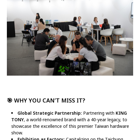
🎯 WHY YOU CAN’T MISS IT?
Global Strategic Partnership:
Partnering with
KING
TONY
, a world-renowned brand with a 40-year legacy, to
showcase the excellence of this premier Taiwan hardware
show.
Exhibition as Factory:
Capitalizing on the Taichung