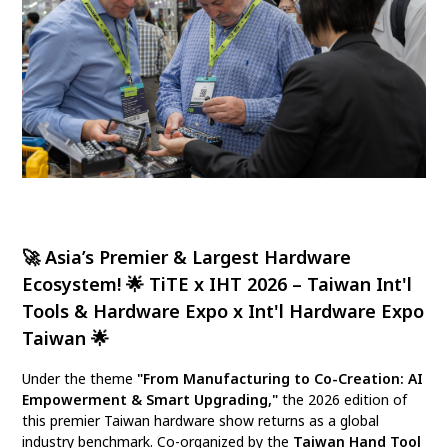
🚀
Asia’s Premier & Largest Hardware
Ecosystem!
🌟
TiTE x IHT 2026 – Taiwan Int'l
Tools & Hardware Expo x Int'l Hardware Expo
Taiwan
🌟
Under the theme
"From Manufacturing to Co-Creation: AI
Empowerment & Smart Upgrading,"
the 2026 edition of
this premier Taiwan hardware show returns as a global
industry benchmark. Co-organized by the
Taiwan Hand Tool