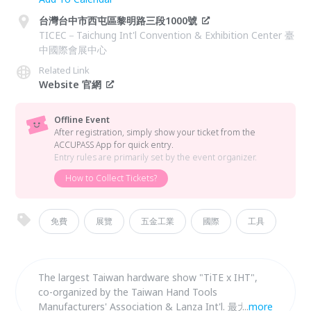
台灣台中市西屯區黎明路三段1000號
TICEC－Taichung Int'l Convention & Exhibition Center 臺
中國際會展中心
Related Link
Website 官網
Offline Event
After registration, simply show your ticket from the
ACCUPASS App for quick entry.
Entry rules are primarily set by the event organizer.
How to Collect Tickets?
免費
展覽
五金工業
國際
工具
The largest Taiwan hardware show "TiTE x IHT",
co-organized by the Taiwan Hand Tools
Manufacturers' Association & Lanza Int'l. 最大規模
...
more