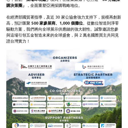
購決策圈」
，全面重塑亞洲採購戰略地位。
在經濟部國貿署指導，及近 30 家公協會強力支持下，規模再創新
高，預計匯聚
500 家參展商、1,000 個攤位
。從數位智造到淨零
驅動方案，我們將向全球展示供應鏈的強大韌性。誠摯邀請您參
與這場引領五金智造未來的全球盛會，與 2 萬名國際買主共同見
證台灣實力！