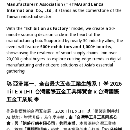
Manufacturers’ Association (THTMA)
and
Lanza
International Co., Ltd.
, it stands as the cornerstone of the
Taiwan industrial sector.
With the
"Exhibition as Factory"
model, we create a 30-
minute sourcing decision circle in the heart of the
manufacturing hub. Supported by nearly 30 industry allies, the
event will feature
500+ exhibitors and 1,000+ booths
,
showcasing the resilience of smart supply chains. Join over
20,000 global buyers to explore cutting-edge trends in digital
manufacturing and net-zero solutions at Asia’s essential
gathering!
🚀
亞洲第一、全台最大五金工業生態系！
🌟
2026
TiTE x IHT 台灣國際五金工具博覽會 x 台灣國際
五金工業展
🌟
作為指標性的台灣五金展，2026 TiTE x IHT 以「從製造到共創｜
AI 賦能・智慧升級」為年度主軸，
由「台灣手工具工業同業公
會」與「朗盛行銷有限公司」共同主辦。
本展深耕台灣工業核
心，首創
「展場即現廠」
模式，在產業聚落中心打造
「30 分鐘採