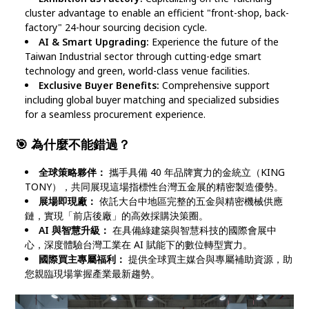
cluster advantage to enable an efficient "front-shop, back-
factory" 24-hour sourcing decision cycle.
AI & Smart Upgrading:
Experience the future of the
Taiwan Industrial sector through cutting-edge smart
technology and green, world-class venue facilities.
Exclusive Buyer Benefits:
Comprehensive support
including global buyer matching and specialized subsidies
for a seamless procurement experience.
🎯 為什麼不能錯過？
全球策略夥伴：
攜手具備 40 年品牌實力的金統立（KING
TONY），共同展現這場指標性台灣五金展的精密製造優勢。
展場即現廠：
依託大台中地區完整的五金與精密機械供應
鏈，實現「前店後廠」的高效採購決策圈。
AI 與智慧升級：
在具備綠建築與智慧科技的國際會展中
心，深度體驗台灣工業在 AI 賦能下的數位轉型實力。
國際買主專屬福利：
提供全球買主媒合與專屬補助資源，助
您親臨現場掌握產業最新趨勢。