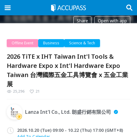
Share
Open with app
Offline Event
Business
Science & Tech
2026 TiTE x IHT Taiwan Int'l Tools &
Hardware Expo x Int'l Hardware Expo
Taiwan 台灣國際五金工具博覽會 x 五金工業
展
25,296
21
Lanza Int'l Co., Ltd. 朗盛行銷有限公司
2026.10.20 (Tue) 09:00 - 10.22 (Thu) 17:00 (GMT+8)
Add To Calendar