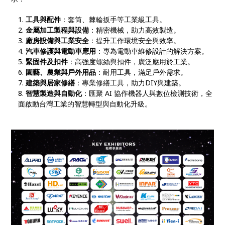
工具與配件
：套筒、棘輪扳手等工業級工具。
金屬加工製程與設備
：精密機械，助力高效製造。
廠房設備與工業安全
：提升工作環境安全與效率。
汽車修護與電動車應用
：專為電動車維修設計的解決方案。
緊固件及扣件
：高強度螺絲與扣件，廣泛應用於工業。
園藝、農業與戶外用品
：耐用工具，滿足戶外需求。
建築與居家修繕
：專業修繕工具，助力DIY與建築。
智慧製造與自動化
：匯聚 AI 協作機器人與數位檢測技術，全
面啟動台灣工業的智慧轉型與自動化升級。