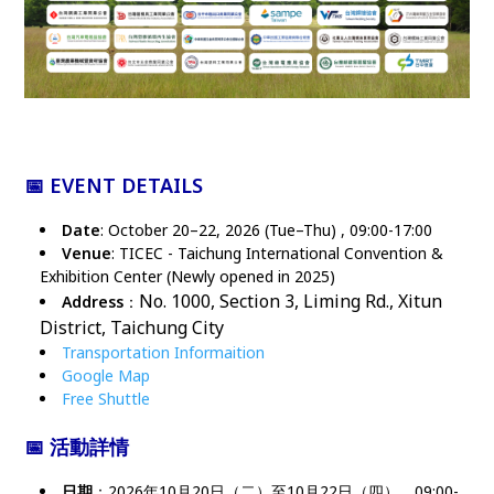
📅 EVENT DETAILS
Date
: October 20–22, 2026 (Tue–Thu) , 09:00-17:00
Venue
: TICEC - Taichung International Convention &
Exhibition Center (Newly opened in 2025)
No. 1000, Section 3, Liming Rd., Xitun
Address
：
District, Taichung City
Transportation Informaition
Google Map
Free Shuttle
📅 活動詳情
日期
：2026年10月20日（二）至10月22日（四），09:00-