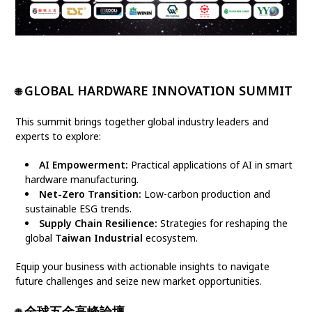
GLOBAL HARDWARE INNOVATION SUMMIT
🌐
This summit brings together global industry leaders and
experts to explore:
AI Empowerment:
Practical applications of AI in smart
hardware manufacturing.
Net-Zero Transition:
Low-carbon production and
sustainable ESG trends.
Supply Chain Resilience:
Strategies for reshaping the
global
Taiwan Industrial
ecosystem.
Equip your business with actionable insights to navigate
future challenges and seize new market opportunities.
全球五金高峰論壇