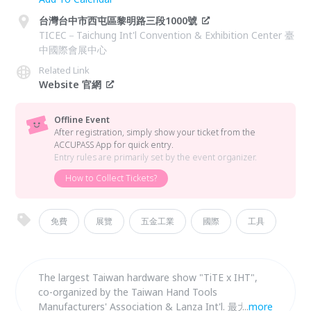
台灣台中市西屯區黎明路三段1000號
TICEC－Taichung Int'l Convention & Exhibition Center 臺
中國際會展中心
Related Link
Website 官網
Offline Event
After registration, simply show your ticket from the
ACCUPASS App for quick entry.
Entry rules are primarily set by the event organizer.
How to Collect Tickets?
免費
展覽
五金工業
國際
工具
The largest Taiwan hardware show "TiTE x IHT",
co-organized by the Taiwan Hand Tools
Manufacturers' Association & Lanza Int'l. 最大規模
...
more