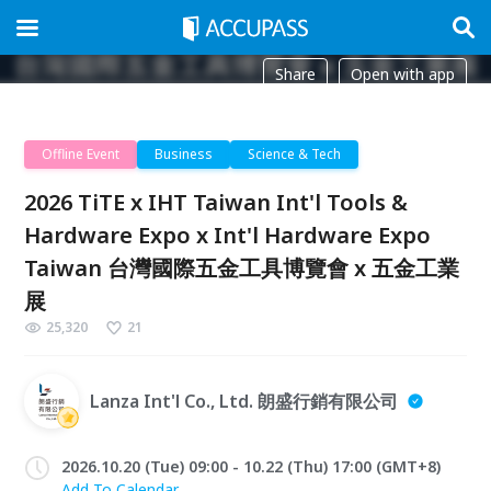
Share
Open with app
Offline Event
Business
Science & Tech
2026 TiTE x IHT Taiwan Int'l Tools &
Hardware Expo x Int'l Hardware Expo
Taiwan 台灣國際五金工具博覽會 x 五金工業
展
25,320
21
Lanza Int'l Co., Ltd. 朗盛行銷有限公司
2026.10.20 (Tue) 09:00 - 10.22 (Thu) 17:00 (GMT+8)
Add To Calendar