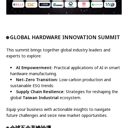
GLOBAL HARDWARE INNOVATION SUMMIT
🌐
This summit brings together global industry leaders and
experts to explore:
AI Empowerment:
Practical applications of AI in smart
hardware manufacturing.
Net-Zero Transition:
Low-carbon production and
sustainable ESG trends.
Supply Chain Resilience:
Strategies for reshaping the
global
Taiwan Industrial
ecosystem.
Equip your business with actionable insights to navigate
future challenges and seize new market opportunities.
全球五金高峰論壇