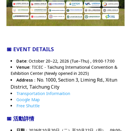
📅 EVENT DETAILS
Date
: October 20–22, 2026 (Tue–Thu) , 09:00-17:00
Venue
: TICEC - Taichung International Convention &
Exhibition Center (Newly opened in 2025)
No. 1000, Section 3, Liming Rd., Xitun
Address
：
District, Taichung City
Transportation Informaition
Google Map
Free Shuttle
📅 活動詳情
日期
：2026年10月20日（二）至10月22日（四），09:00-