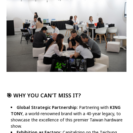
🎯 WHY YOU CAN’T MISS IT?
Global Strategic Partnership:
Partnering with
KING
TONY
, a world-renowned brand with a 40-year legacy, to
showcase the excellence of this premier Taiwan hardware
show.
Exhibition as Factory:
Capitalizing on the Taichung