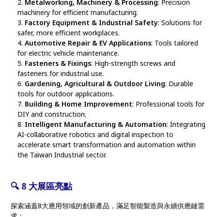
Metalworking, Machinery & Processing
: Precision
machinery for efficient manufacturing.
Factory Equipment & Industrial Safety
: Solutions for
safer, more efficient workplaces.
Automotive Repair & EV Applications
: Tools tailored
for electric vehicle maintenance.
Fasteners & Fixings
: High-strength screws and
fasteners for industrial use.
Gardening, Agricultural & Outdoor Living
: Durable
tools for outdoor applications.
Building & Home Improvement
: Professional tools for
DIY and construction.
Intelligent Manufacturing & Automation
: Integrating
AI-collaborative robotics and digital inspection to
accelerate smart transformation and automation within
the Taiwan Industrial sector.
🔍 8 大展區亮點
探索涵蓋8大應用領域的創新產品，滿足智能製造與永續供應鏈需
求：