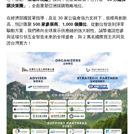
購決策圈」
，全面重塑亞洲採購戰略地位。
在經濟部國貿署指導，及近 30 家公協會強力支持下，規模再創新
高，預計匯聚
500 家參展商、1,000 個攤位
。從數位智造到淨零
驅動方案，我們將向全球展示供應鏈的強大韌性。誠摯邀請您參
與這場引領五金智造未來的全球盛會，與 2 萬名國際買主共同見
證台灣實力！