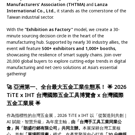
Manufacturers’ Association (THTMA)
and
Lanza
International Co., Ltd.
, it stands as the cornerstone of the
Taiwan industrial sector.
With the
"Exhibition as Factory"
model, we create a 30-
minute sourcing decision circle in the heart of the
manufacturing hub. Supported by nearly 30 industry allies, the
event will feature
500+ exhibitors and 1,000+ booths
,
showcasing the resilience of smart supply chains. Join over
20,000 global buyers to explore cutting-edge trends in digital
manufacturing and net-zero solutions at Asia’s essential
gathering!
🚀
亞洲第一、全台最大五金工業生態系！
🌟
2026
TiTE x IHT 台灣國際五金工具博覽會 x 台灣國際
五金工業展
🌟
作為指標性的台灣五金展，2026 TiTE x IHT 以「從製造到共創｜
AI 賦能・智慧升級」為年度主軸，
由「台灣手工具工業同業公
會」與「朗盛行銷有限公司」共同主辦。
本展深耕台灣工業核
心，首創
「展場即現廠」
模式，在產業聚落中心打造
「30 分鐘採