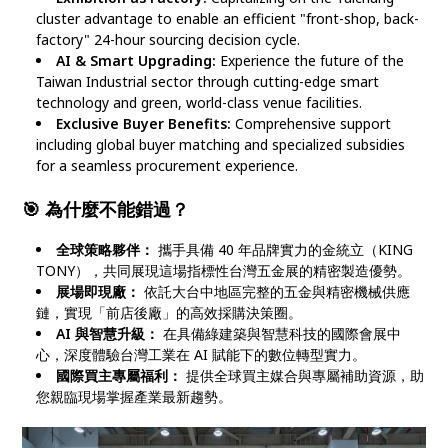
cluster advantage to enable an efficient "front-shop, back-
factory" 24-hour sourcing decision cycle.
AI & Smart Upgrading:
Experience the future of the
Taiwan Industrial sector through cutting-edge smart
technology and green, world-class venue facilities.
Exclusive Buyer Benefits:
Comprehensive support
including global buyer matching and specialized subsidies
for a seamless procurement experience.
🎯 為什麼不能錯過？
全球策略夥伴：
攜手具備 40 年品牌實力的金統立（KING
TONY），共同展現這場指標性台灣五金展的精密製造優勢。
展場即現廠：
依託大台中地區完整的五金與精密機械供應
鏈，實現「前店後廠」的高效採購決策圈。
AI 與智慧升級：
在具備綠建築與智慧科技的國際會展中
心，深度體驗台灣工業在 AI 賦能下的數位轉型實力。
國際買主專屬福利：
提供全球買主媒合與專屬補助資源，助
您親臨現場掌握產業最新趨勢。