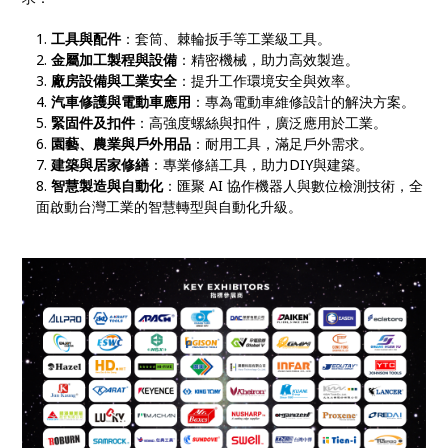
工具與配件
：套筒、棘輪扳手等工業級工具。
金屬加工製程與設備
：精密機械，助力高效製造。
廠房設備與工業安全
：提升工作環境安全與效率。
汽車修護與電動車應用
：專為電動車維修設計的解決方案。
緊固件及扣件
：高強度螺絲與扣件，廣泛應用於工業。
園藝、農業與戶外用品
：耐用工具，滿足戶外需求。
建築與居家修繕
：專業修繕工具，助力DIY與建築。
智慧製造與自動化
：匯聚 AI 協作機器人與數位檢測技術，全
面啟動台灣工業的智慧轉型與自動化升級。