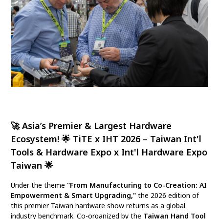
🚀
Asia’s Premier & Largest Hardware
Ecosystem!
🌟
TiTE x IHT 2026 – Taiwan Int'l
Tools & Hardware Expo x Int'l Hardware Expo
Taiwan
🌟
Under the theme
"From Manufacturing to Co-Creation: AI
Empowerment & Smart Upgrading,"
the 2026 edition of
this premier Taiwan hardware show returns as a global
industry benchmark. Co-organized by the
Taiwan Hand Tool