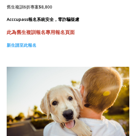
舊生複訓6折專案$8,800
Acccupass報名系統安全，零詐騙疑慮
此為舊生複訓報名專用報名頁面
新生請至此報名