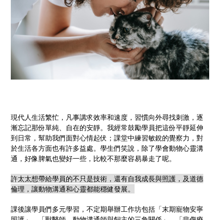
現代人生活繁忙，凡事講求效率和速度，習慣向外尋找刺激，逐
漸忘記那份單純、自在的安靜。我經常鼓勵學員把這份平靜延伸
到日常，幫助我們面對心情起伏；課堂中練習敏銳的覺察力，對
於生活各方面也有許多益處。學生們笑說，除了學會動物心靈溝
通，好像脾氣也變好一些，比較不那麼容易暴走了呢。
許太太想帶給學員的不只是技術，還有自我成長與照護，及道德
倫理，讓動物溝通和心靈都能穩健發展。
課後讓學員們多元學習，不定期舉辦工作坊包括「末期寵物安寧
照護」、「獸醫師、動物溝通師與飼主的三角關係」、「悲傷療