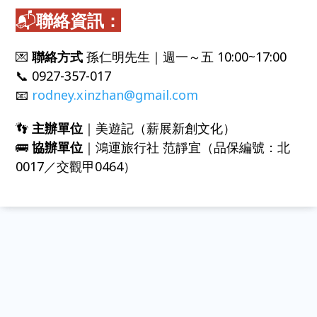
📬
聯絡資訊：
💌
聯絡方式
孫仁明先生｜週一～五 10:00~17:00
📞 0927-357-017
📧
rodney.xinzhan@gmail.com
👣
主辦單位
｜美遊記（薪展新創文化）
🚌
協辦單位
｜鴻運旅行社 范靜宜（品保編號：北
0017／交觀甲0464）