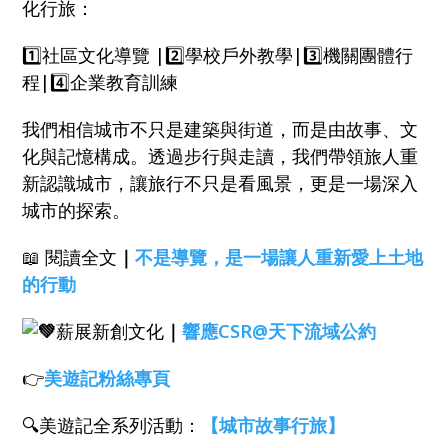
化行旅：
1️⃣社區文化導覽 |2️⃣學校戶外教學|3️⃣機關團體行
程|4️⃣企業教育訓練
我們相信城市不只是建築與街道，而是由故事、文
化與記憶構成。透過步行與走讀，我們帶領旅人重
新認識城市，讓旅行不只是看風景，更是一場深入
城市的探索。
📖 閱讀全文
｜
不是導覽，是一場讓人重新愛上土地
的行動
薪展新創文化
｜
響應CSR@天下流域公約
👉
美遊記粉絲專頁
🔍美遊記全系列活動：
【城市故事行旅】