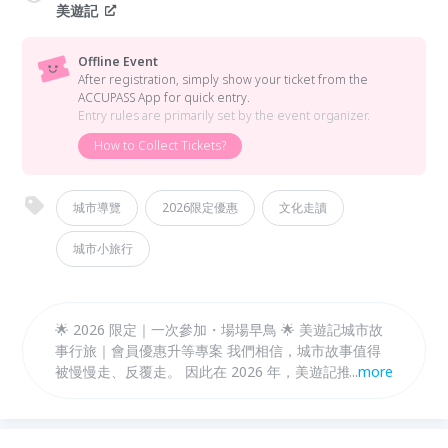
美遊記
Offline Event
After registration, simply show your ticket from the
ACCUPASS App for quick entry.
Entry rules are primarily set by the event organizer.
How to Collect Tickets?
城市導覽
2026限定優惠
文化走讀
城市小旅行
🌟 2026 限定｜一次參加・場場早鳥 🌟 美遊記城市故
事行旅｜會員優惠升等專案 我們相信，城市故事值得
被慢慢走、反覆走。 因此在 2026 年，美遊記推出
...
more
「一次參加，後續場場早鳥」 的專屬回饋計畫，邀請
你走得更深，也走得更久。