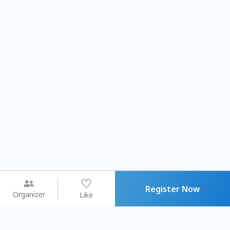
Register Now
Organizer
Like
You may like