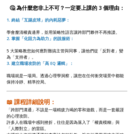
🤔 為什麼您非上不可？一定要上課的 3 個理由：
1. 終結「互踢皮球」的內耗惡夢：
學會釐清權責邊界，並用策略性語言讓跨部門夥伴不再推諉。
2. 掌握「化阻力為助力」的說服術：
5 大策略教您如何應對難搞主管與同事，讓他們從「反對者」變
為「支持者」。
3. 建立職場攻防的「高 EQ 邏輯」：
職場就是一場局。透過心理學洞察，讓您在任何衝突場景中都能
保持冷靜、精準控局。
📖 課程詳細說明：
「跨部門溝通」不該是一場精疲力竭的零和遊戲，而是一套嚴謹
的心理攻防。
許多人在職場中感到挫折，往往是因為落入了「權責模糊」與
「人際對立」的雷區。