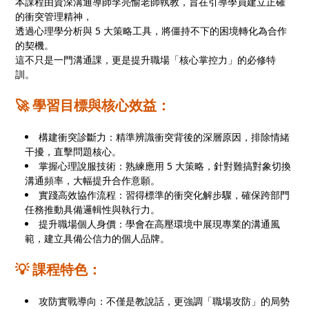
本課程由資深溝通導師李亮愉老師執教，旨在引導學員建立正確
的衝突管理精神，
透過心理學分析與 5 大策略工具，將僵持不下的困境轉化為合作
的契機。
這不只是一門溝通課，更是提升職場「核心掌控力」的必修特
訓。
🚀 學習目標與核心效益：
構建衝突診斷力：精準辨識衝突背後的深層原因，排除情緒
干擾，直擊問題核心。
掌握心理說服技術：熟練應用 5 大策略，針對難搞對象切換
溝通頻率，大幅提升合作意願。
實踐高效協作流程：習得標準的衝突化解步驟，確保跨部門
任務推動具備邏輯性與執行力。
提升職場個人身價：學會在高壓環境中展現專業的溝通風
範，建立具備公信力的個人品牌。
💡 課程特色：
攻防實戰導向：不僅是教說話，更強調「職場攻防」的局勢