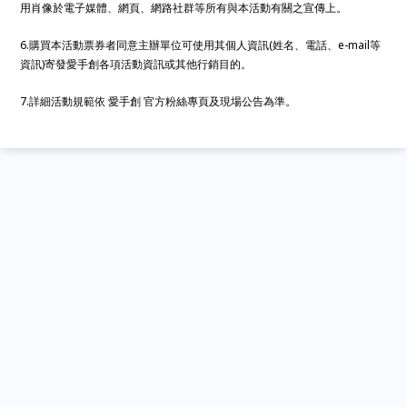
用肖像於電子媒體、網頁、網路社群等所有與本活動有關之宣傳上。
6.購買本活動票券者同意主辦單位可使用其個人資訊(姓名、電話、e-mail等
資訊)寄發愛手創各項活動資訊或其他行銷目的。
7.詳細活動規範依 愛手創 官方粉絲專頁及現場公告為準。