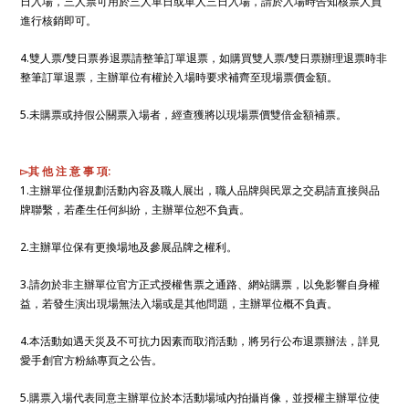
日入場，三人票可用於三人單日或單人三日入場，請於入場時告知核票人員
進行核銷即可。
4.雙人票/雙日票券退票請整筆訂單退票，如購買雙人票/雙日票辦理退票時非
整筆訂單退票，主辦單位有權於入場時要求補齊至現場票價金額。
5.未購票或持假公關票入場者，經查獲將以現場票價雙倍金額補票。
▻其 他 注 意 事 項:
1.主辦單位僅規劃活動內容及職人展出，職人品牌與民眾之交易請直接與品
牌聯繫，若產生任何糾紛，主辦單位恕不負責。
2.主辦單位保有更換場地及參展品牌之權利。
3.請勿於非主辦單位官方正式授權售票之通路、網站購票，以免影響自身權
益，若發生演出現場無法入場或是其他問題，主辦單位概不負責。
4.本活動如遇天災及不可抗力因素而取消活動，將另行公布退票辦法，詳見
愛手創官方粉絲專頁之公告。
5.購票入場代表同意主辦單位於本活動場域內拍攝肖像，並授權主辦單位使