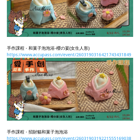
手作課程 - 和菓子泡泡浴-櫻の宴(女生人形)
https://www.accupass.com/event/2603190316421743431849​​​​​​​
手作課程 - 招財貓和菓子泡泡浴
https://www.accupass.com/event/2603190319221555169038​​​​​​​