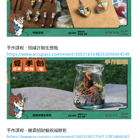
手作課程 - 招縁許願生態瓶
https://www.accupass.com/event/2603181048292096064549
手作課程 - 糖霜招財貓祝福餅乾
https://www.accupass.com/event/2603190225011783466042