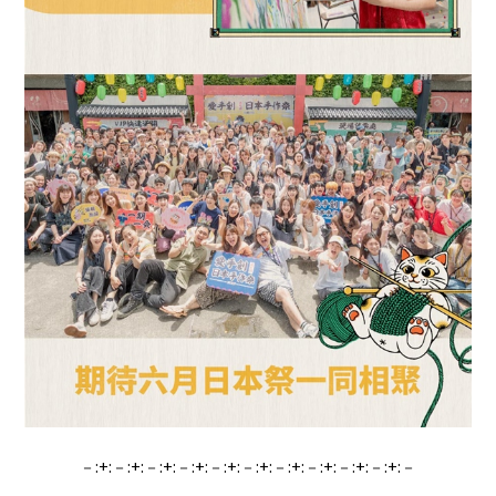
－:+:－:+:－:+:－:+:－:+:－:+:－:+:－:+:－:+:－:+:－