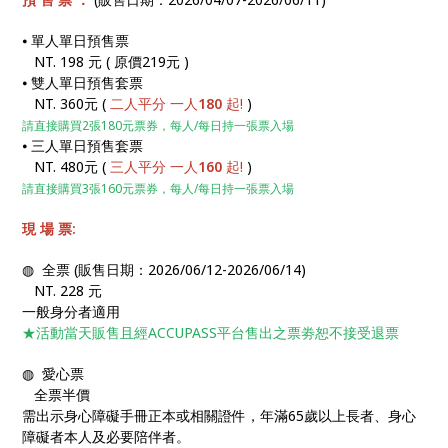
⦁ 單人單日預售票
NT. 198 元 ( 原價219元 )
⦁ 雙人單日預售套票
NT. 360元
(
二人平分 一人
180
起!
)
請直接購買2張180元票券，每人/每日持一張票入場
⦁ 三人單日預售套票
NT. 480元
(
三人平分 一人
160
起!
)
請直接購買3張160元票券，每人/每日持一張票入場
現 場 票:
◍ 全票
(販售日期：2026/06/12-2026/06/14)
NT. 228 元
一般身分者適用
★活動當天販售且經ACCUPASS平台售出之票劵恕不接受退票
◍ 愛心票
全票半價
需出示身心障礙手冊正本或相關證件，年滿65歲以上長者、身心
障礙者本人及必要陪伴者。