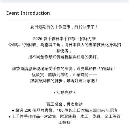
選物，五感齊開—— 跟著招財貓的腳步，帶著好運回
家吧！
Event Introduction
夏日最期待的手作盛事，終於回來了！
2026 愛手創日本手作祭－招縁万来
今年以「招財貓」為靈魂主角，將日本職人的專業技藝化身為招
福使者，
用不同創作形式傳遞祝福與相遇的美好。
誠摯邀請您來現場感受手作的溫度，遇見屬於自己的福緣！
從欣賞、體驗到選物，五感齊開——
跟著招財貓的腳步，帶著好運回家吧！
/ 活動亮點 /
百工盛會，再次集結
●︎ 超過 200 個品牌齊聚、100 位以上日本職人親自來台展演
●︎ 上千件手作作品一次欣賞、匯聚陶藝、木工、染織、金工等百
工技藝