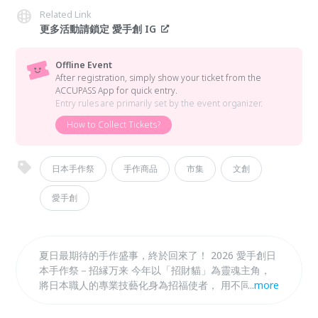
Related Link
更多活動請鎖定 愛手創 IG
Offline Event
After registration, simply show your ticket from the
ACCUPASS App for quick entry.
Entry rules are primarily set by the event organizer.
How to Collect Tickets?
日本手作祭
手作商品
市集
文創
愛手創
夏日最期待的手作盛事，終於回來了！ 2026 愛手創日
本手作祭－招縁万来 今年以「招財貓」為靈魂主角，
將日本職人的專業技藝化身為招福使者， 用不同創作
...
more
形式傳遞祝福與相遇的美好。 誠摯邀請您來現場感受
手作的溫度，遇見屬於自己的福緣！ 從欣賞、體驗到