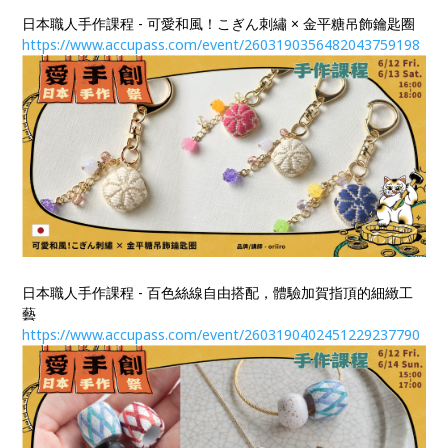
日本職人手作課程 - 可愛和風！こぎん刺繡 × 金平糖吊飾鑰匙圈
https://www.accupass.com/event/2603190356482043759198
日本職人手作課程 - 百色絲線自由搭配，體驗加賀指頂的細緻工
藝
https://www.accupass.com/event/2603190402451229237790​