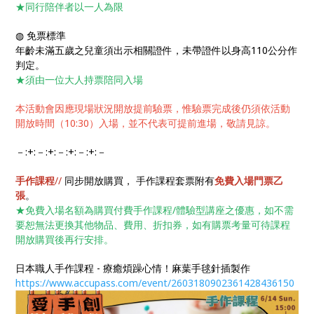
★同行陪伴者以一人為限
◍ 免票標準
年齡未滿五歲之兒童須出示相關證件，未帶證件以身高110公分作
判定。
★須由一位大人持票陪同入場
本活動會因應現場狀況開放提前驗票，惟驗票完成後仍須依活動
開放時間（10:30）入場，並不代表可提前進場，敬請見諒。
－:+:－:+:－:+:－:+:－
手作課程
//
同步開放購買， 手作課程套票附有
免費入場門票乙
張
。
★免費入場名額為購買付費手作課程/體驗型講座之優惠，如不需
要恕無法更換其他物品、費用、折扣券，如有購票考量可待課程
開放購買後再行安排。
日本職人手作課程 - 療癒煩躁心情！麻葉手毬針插製作
https://www.accupass.com/event/2603180902361428436150