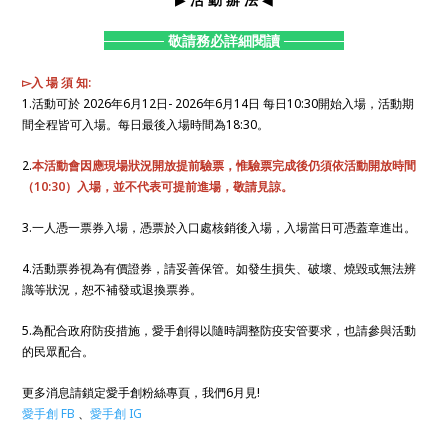
──────
敬請務必詳細閱讀
──────
▻入 場 須 知:
1.活動可於 2026年6月12日- 2026年6月14日 每日10:30開始入場，活動期
間全程皆可入場。每日最後入場時間為18:30。
2.
本活動會因應現場狀況開放提前驗票，惟驗票完成後仍須依活動開放時間
（10:30）入場，並不代表可提前進場，敬請見諒。
3.一人憑一票券入場，憑票於入口處核銷後入場，入場當日可憑蓋章進出。
4.活動票券視為有價證券，請妥善保管。如發生損失、破壞、燒毀或無法辨
識等狀況，恕不補發或退換票券。
5.為配合政府防疫措施，愛手創得以隨時調整防疫安管要求，也請參與活動
的民眾配合。
更多消息請鎖定愛手創粉絲專頁，我們6月見!
愛手創 FB
、
愛手創 IG