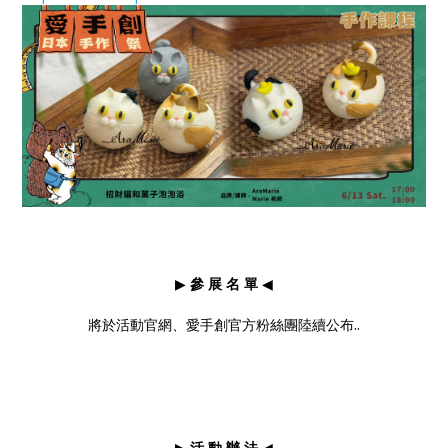
▶
參 展 名 單
◀
將於活動官網、愛手創官方粉絲團陸續公布..
▶
活 動 辦 法
◀