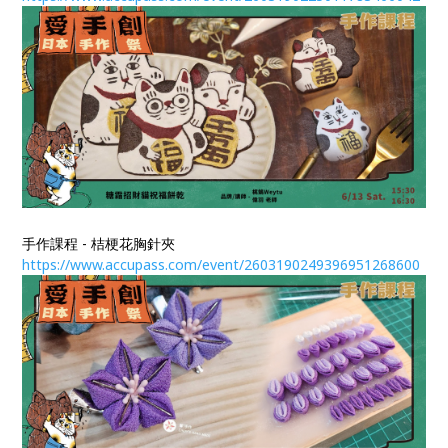
手作課程 - 桔梗花胸針夾
https://www.accupass.com/event/2603190249396951268600