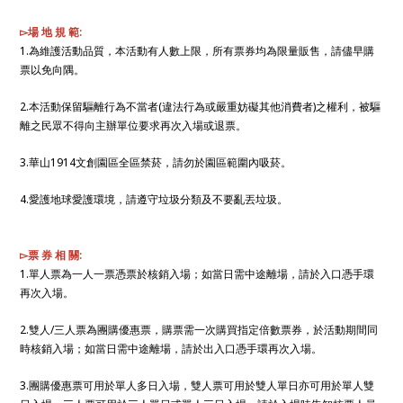
▻場 地 規 範:
1.為維護活動品質，本活動有人數上限，所有票券均為限量販售，請儘早購
票以免向隅。
2.本活動保留驅離行為不當者(違法行為或嚴重妨礙其他消費者)之權利，被驅
離之民眾不得向主辦單位要求再次入場或退票。
3.華山1914文創園區全區禁菸，請勿於園區範圍內吸菸。
4.愛護地球愛護環境，請遵守垃圾分類及不要亂丟垃圾。
▻票 券 相 關:
1.單人票為一人一票憑票於核銷入場；如當日需中途離場，請於入口憑手環
再次入場。
2.雙人/三人票為團購優惠票，購票需一次購買指定倍數票券，於活動期間同
時核銷入場；如當日需中途離場，請於出入口憑手環再次入場。
3.團購優惠票可用於單人多日入場，雙人票可用於雙人單日亦可用於單人雙