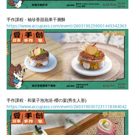
手作課程 - 袖珍香甜蘋果千層酥
https://www.accupass.com/event/2603190259001443342363​​​​​​​
手作課程 - 和菓子泡泡浴-櫻の宴(男生人形)
https://www.accupass.com/event/2603190307231118384042​​​​​​​