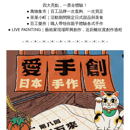
四大亮點，一票全體驗！
●︎ 萬物集市｜百工品牌一次逛夠、一次買足
●︎ 茶屋小町｜活動期間限定日式甜品與茶食
●︎ 百工樂所｜職人帶領你親手體驗各式手作
●︎ LIVE PAINTING｜藝術家現場即興創作，近距離欣賞創作過程
－:+:－:+:－:+:－:+:－:+:－:+:－:+:－:+:－:+:－:+:－