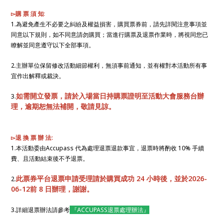
▻購 票 須 知
:
1.為避免產生不必要之糾紛及權益損害，購買票券前，請先詳閱注意事項並
同意以下規則，如不同意請勿購買；當進行購票及退票作業時，將視同您已
瞭解並同意遵守以下全部事項。
2.主辦單位保留修改活動細節權利，無須事前通知，並有權對本活動所有事
宜作出解釋或裁決。
如需開立發票，請於入場當日持購票證明至活動大會服務台辦
3.
理，逾期恕無法補開，敬請見諒。
▻退 換 票 辦 法:
1.本活動委由Accupass 代為處理退票退款事宜，退票時將酌收 10% 手續
費、且活動結束後不予退票。
此票券平台退票申請受理請於購買成功 24 小時後，並於2026-
2.
06-12前 8 日辦理，謝謝。
3.詳細退票辦法請參考
『ACCUPASS退票處理辦法』