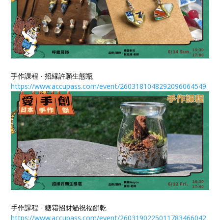
手作課程 - 招縁許願生態瓶
https://www.accupass.com/event/2603181048292096064549
手作課程 - 糖霜招財貓祝福餅乾
https://www.accupass.com/event/2603190225011783466042