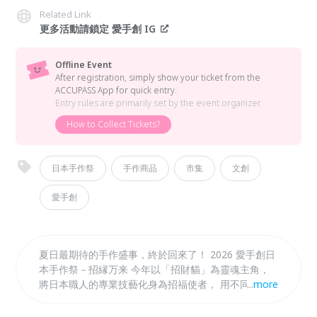
Related Link
更多活動請鎖定 愛手創 IG
Offline Event
After registration, simply show your ticket from the
ACCUPASS App for quick entry.
Entry rules are primarily set by the event organizer.
How to Collect Tickets?
日本手作祭
手作商品
市集
文創
愛手創
夏日最期待的手作盛事，終於回來了！ 2026 愛手創日
本手作祭－招縁万来 今年以「招財貓」為靈魂主角，
將日本職人的專業技藝化身為招福使者， 用不同創作
...
more
形式傳遞祝福與相遇的美好。 誠摯邀請您來現場感受
手作的溫度，遇見屬於自己的福緣！ 從欣賞、體驗到