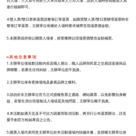
日入場，三人票可用於三人單日或單人三日入場，請於入場時告知核票人員
進行核銷即可。
4.雙人票/雙日票券退票請整筆訂單退票，如購買雙人票/雙日票辦理退票時非
整筆訂單退票，主辦單位有權於入場時要求補齊至現場票價金額。
5.未購票或持假公關票入場者，經查獲將以現場票價雙倍金額補票。
▻其 他 注 意 事 項:
1.主辦單位僅規劃活動內容及職人展出，職人品牌與民眾之交易請直接與品
牌聯繫，若產生任何糾紛，主辦單位恕不負責。
2.主辦單位保有更換場地及參展品牌之權利。
3.請勿於非主辦單位官方正式授權售票之通路、網站購票，以免影響自身權
益，若發生演出現場無法入場或是其他問題，主辦單位概不負責。
4.本活動如遇天災及不可抗力因素而取消活動，將另行公布退票辦法，詳見
愛手創官方粉絲專頁之公告。
5.購票入場代表同意主辦單位於本活動場域內拍攝肖像，並授權主辦單位使