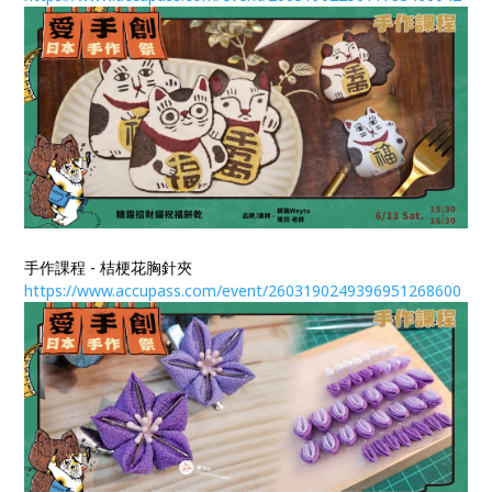
手作課程 - 桔梗花胸針夾
https://www.accupass.com/event/2603190249396951268600