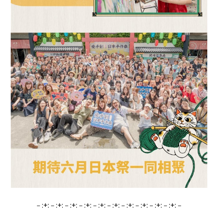
－:+:－:+:－:+:－:+:－:+:－:+:－:+:－:+:－:+:－:+:－