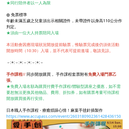
★同行陪伴者以一人為限
◍ 免票標準
年齡未滿五歲之兒童須出示相關證件，未帶證件以身高110公分作
判定。
★須由一位大人持票陪同入場
本活動會因應現場狀況開放提前驗票，惟驗票完成後仍須依活動
開放時間（10:30）入場，並不代表可提前進場，敬請見諒。
－:+:－:+:－:+:－:+:－
手作課程
//
同步開放購買， 手作課程套票附有
免費入場門票乙
張
。
★免費入場名額為購買付費手作課程/體驗型講座之優惠，如不需
要恕無法更換其他物品、費用、折扣券，如有購票考量可待課程
開放購買後再行安排。
日本職人手作課程 - 療癒煩躁心情！麻葉手毬針插製作
https://www.accupass.com/event/2603180902361428436150