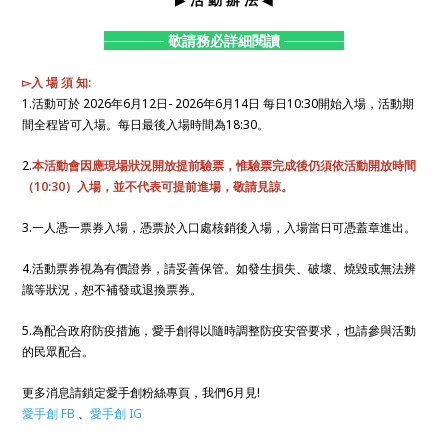
──────
敬請務必詳細閱讀
──────
▻入 場 須 知:
1.活動可於 2026年6月12日- 2026年6月14日 每日10:30開始入場，活動期
間全程皆可入場。每日最後入場時間為18:30。
2.
本活動會因應現場狀況開放提前驗票，惟驗票完成後仍須依活動開放時間
（10:30）入場，並不代表可提前進場，敬請見諒。
3.一人憑一票券入場，憑票於入口處核銷後入場，入場當日可憑蓋章進出。
4.活動票券視為有價證券，請妥善保管。如發生損失、破壞、燒毀或無法辨
識等狀況，恕不補發或退換票券。
5.為配合政府防疫措施，愛手創得以隨時調整防疫安管要求，也請參與活動
的民眾配合。
更多消息請鎖定愛手創粉絲專頁，我們6月見!
愛手創 FB
、
愛手創 IG