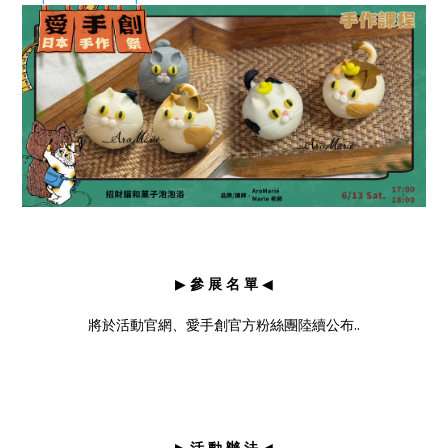
▶
參 展 名 單
◀
將於活動官網、愛手創官方粉絲團陸續公布..
▶
活 動 辦 法
◀