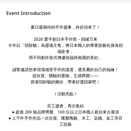
選物，五感齊開—— 跟著招財貓的腳步，帶著好運回
家吧！
Event Introduction
夏日最期待的手作盛事，終於回來了！
2026 愛手創日本手作祭－招縁万来
今年以「招財貓」為靈魂主角，將日本職人的專業技藝化身為招
福使者，
用不同創作形式傳遞祝福與相遇的美好。
誠摯邀請您來現場感受手作的溫度，遇見屬於自己的福緣！
從欣賞、體驗到選物，五感齊開——
跟著招財貓的腳步，帶著好運回家吧！
/ 活動亮點 /
百工盛會，再次集結
●︎ 超過 200 個品牌齊聚、100 位以上日本職人親自來台展演
●︎ 上千件手作作品一次欣賞、匯聚陶藝、木工、染織、金工等百
工技藝