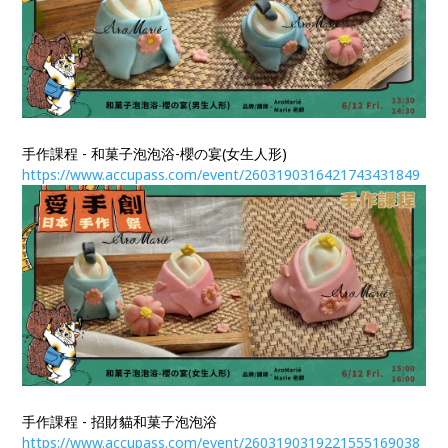
手作課程 - 和菓子泡泡浴-櫻の宴(女生人形)
https://www.accupass.com/event/2603190316421743431849​​​​​​​
手作課程 - 招財貓和菓子泡泡浴
https://www.accupass.com/event/2603190319221555169038​​​​​​​