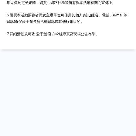
用肖像於電子媒體、網頁、網路社群等所有與本活動有關之宣傳上。
6.購買本活動票券者同意主辦單位可使用其個人資訊(姓名、電話、e-mail等
資訊)寄發愛手創各項活動資訊或其他行銷目的。
7.詳細活動規範依 愛手創 官方粉絲專頁及現場公告為準。