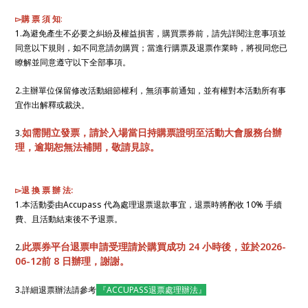
▻購 票 須 知
:
1.為避免產生不必要之糾紛及權益損害，購買票券前，請先詳閱注意事項並
同意以下規則，如不同意請勿購買；當進行購票及退票作業時，將視同您已
瞭解並同意遵守以下全部事項。
2.主辦單位保留修改活動細節權利，無須事前通知，並有權對本活動所有事
宜作出解釋或裁決。
如需開立發票，請於入場當日持購票證明至活動大會服務台辦
3.
理，逾期恕無法補開，敬請見諒。
▻退 換 票 辦 法:
1.本活動委由Accupass 代為處理退票退款事宜，退票時將酌收 10% 手續
費、且活動結束後不予退票。
此票券平台退票申請受理請於購買成功 24 小時後，並於2026-
2.
06-12前 8 日辦理，謝謝。
3.詳細退票辦法請參考
『ACCUPASS退票處理辦法』