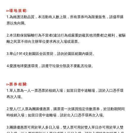
▻場 地 規 範:
1.為維護活動品質，本活動有人數上限，所有票券均為限量販售，請儘早購
票以免向隅。
2.本活動保留驅離行為不當者(違法行為或嚴重妨礙其他消費者)之權利，被驅
離之民眾不得向主辦單位要求再次入場或退票。
3.華山1914文創園區全區禁菸，請勿於園區範圍內吸菸。
4.愛護地球愛護環境，請遵守垃圾分類及不要亂丟垃圾。
▻票 券 相 關:
1.單人票為一人一票憑票於核銷入場；如當日需中途離場，請於入口憑手環
再次入場。
2.雙人/三人票為團購優惠票，購票需一次購買指定倍數票券，於活動期間同
時核銷入場；如當日需中途離場，請於出入口憑手環再次入場。
3.團購優惠票可用於單人多日入場，雙人票可用於雙人單日亦可用於單人雙