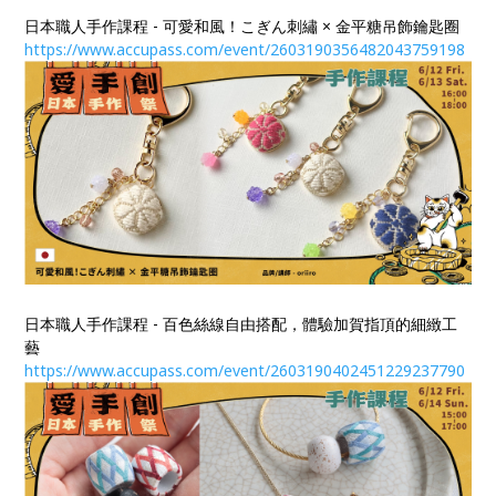
日本職人手作課程 - 可愛和風！こぎん刺繡 × 金平糖吊飾鑰匙圈
https://www.accupass.com/event/2603190356482043759198
日本職人手作課程 - 百色絲線自由搭配，體驗加賀指頂的細緻工
藝
https://www.accupass.com/event/2603190402451229237790​