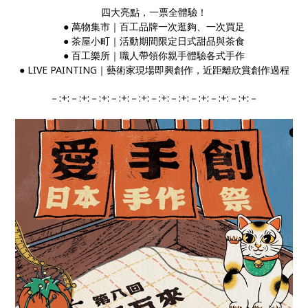
四大亮點，一票全體驗！
●︎ 萬物集市｜百工品牌一次逛夠、一次買足
●︎ 茶屋小町｜活動期間限定日式甜品與茶食
●︎ 百工樂所｜職人帶領你親手體驗各式手作
●︎ LIVE PAINTING｜藝術家現場即興創作，近距離欣賞創作過程
－:+:－:+:－:+:－:+:－:+:－:+:－:+:－:+:－:+:－:+:－