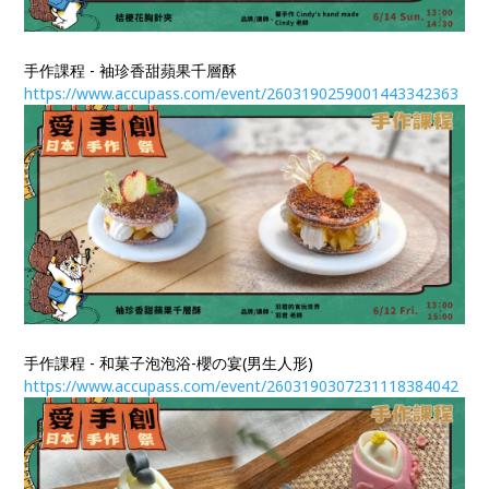
手作課程 - 袖珍香甜蘋果千層酥
https://www.accupass.com/event/2603190259001443342363​​​​​​​
手作課程 - 和菓子泡泡浴-櫻の宴(男生人形)
https://www.accupass.com/event/2603190307231118384042​​​​​​​