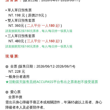
⦁ 單人單日預售票
NT. 198 元 ( 原價219元 )
⦁ 雙人單日預售套票
NT. 360元
(
二人平分 一人
180
起!
)
請直接購買2張180元票券，每人/每日持一張票入場
⦁ 三人單日預售套票
NT. 480元
(
三人平分 一人
160
起!
)
請直接購買3張160元票券，每人/每日持一張票入場
現 場 票:
◍ 全票
(販售日期：2026/06/12-2026/06/14)
NT. 228 元
一般身分者適用
★活動當天販售且經ACCUPASS平台售出之票劵恕不接受退票
◍ 愛心票
全票半價
需出示身心障礙手冊正本或相關證件，年滿65歲以上長者、身心
障礙者本人及必要陪伴者。