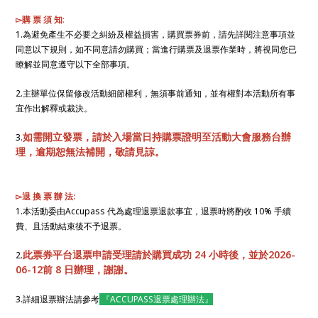
▻購 票 須 知
:
1.為避免產生不必要之糾紛及權益損害，購買票券前，請先詳閱注意事項並
同意以下規則，如不同意請勿購買；當進行購票及退票作業時，將視同您已
瞭解並同意遵守以下全部事項。
2.主辦單位保留修改活動細節權利，無須事前通知，並有權對本活動所有事
宜作出解釋或裁決。
如需開立發票，請於入場當日持購票證明至活動大會服務台辦
3.
理，逾期恕無法補開，敬請見諒。
▻退 換 票 辦 法:
1.本活動委由Accupass 代為處理退票退款事宜，退票時將酌收 10% 手續
費、且活動結束後不予退票。
此票券平台退票申請受理請於購買成功 24 小時後，並於2026-
2.
06-12前 8 日辦理，謝謝。
3.詳細退票辦法請參考
『ACCUPASS退票處理辦法』