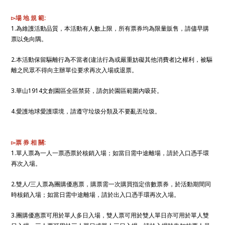
▻場 地 規 範:
1.為維護活動品質，本活動有人數上限，所有票券均為限量販售，請儘早購
票以免向隅。
2.本活動保留驅離行為不當者(違法行為或嚴重妨礙其他消費者)之權利，被驅
離之民眾不得向主辦單位要求再次入場或退票。
3.華山1914文創園區全區禁菸，請勿於園區範圍內吸菸。
4.愛護地球愛護環境，請遵守垃圾分類及不要亂丟垃圾。
▻票 券 相 關:
1.單人票為一人一票憑票於核銷入場；如當日需中途離場，請於入口憑手環
再次入場。
2.雙人/三人票為團購優惠票，購票需一次購買指定倍數票券，於活動期間同
時核銷入場；如當日需中途離場，請於出入口憑手環再次入場。
3.團購優惠票可用於單人多日入場，雙人票可用於雙人單日亦可用於單人雙