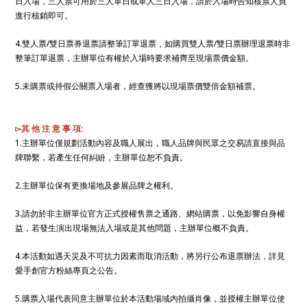
日入場，三人票可用於三人單日或單人三日入場，請於入場時告知核票人員
進行核銷即可。
4.雙人票/雙日票券退票請整筆訂單退票，如購買雙人票/雙日票辦理退票時非
整筆訂單退票，主辦單位有權於入場時要求補齊至現場票價金額。
5.未購票或持假公關票入場者，經查獲將以現場票價雙倍金額補票。
▻其 他 注 意 事 項:
1.主辦單位僅規劃活動內容及職人展出，職人品牌與民眾之交易請直接與品
牌聯繫，若產生任何糾紛，主辦單位恕不負責。
2.主辦單位保有更換場地及參展品牌之權利。
3.請勿於非主辦單位官方正式授權售票之通路、網站購票，以免影響自身權
益，若發生演出現場無法入場或是其他問題，主辦單位概不負責。
4.本活動如遇天災及不可抗力因素而取消活動，將另行公布退票辦法，詳見
愛手創官方粉絲專頁之公告。
5.購票入場代表同意主辦單位於本活動場域內拍攝肖像，並授權主辦單位使