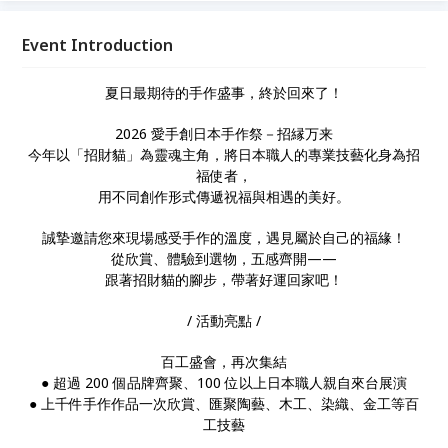
選物，五感齊開—— 跟著招財貓的腳步，帶著好運回
家吧！
Event Introduction
夏日最期待的手作盛事，終於回來了！
2026 愛手創日本手作祭－招縁万来
今年以「招財貓」為靈魂主角，將日本職人的專業技藝化身為招
福使者，
用不同創作形式傳遞祝福與相遇的美好。
誠摯邀請您來現場感受手作的溫度，遇見屬於自己的福緣！
從欣賞、體驗到選物，五感齊開——
跟著招財貓的腳步，帶著好運回家吧！
/ 活動亮點 /
百工盛會，再次集結
●︎ 超過 200 個品牌齊聚、100 位以上日本職人親自來台展演
●︎ 上千件手作作品一次欣賞、匯聚陶藝、木工、染織、金工等百
工技藝