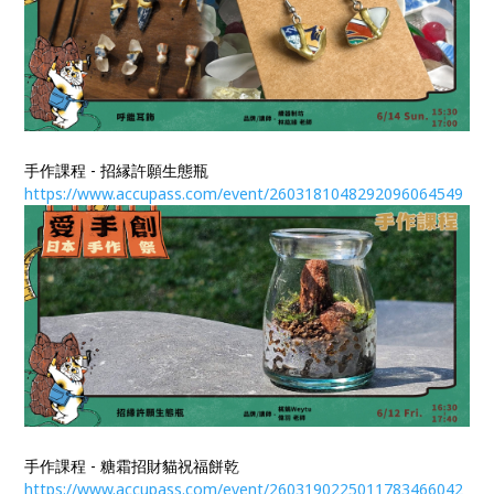
手作課程 - 招縁許願生態瓶
https://www.accupass.com/event/2603181048292096064549
手作課程 - 糖霜招財貓祝福餅乾
https://www.accupass.com/event/2603190225011783466042