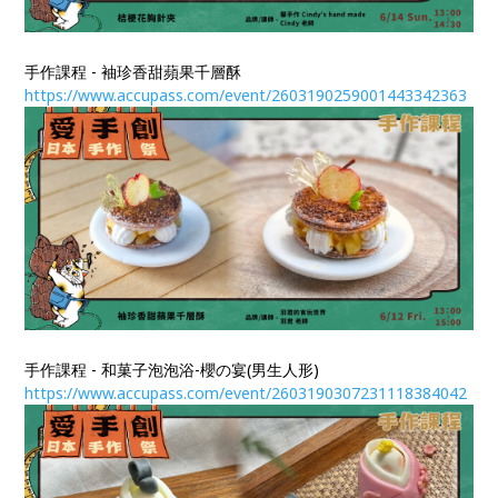
手作課程 - 袖珍香甜蘋果千層酥
https://www.accupass.com/event/2603190259001443342363​​​​​​​
手作課程 - 和菓子泡泡浴-櫻の宴(男生人形)
https://www.accupass.com/event/2603190307231118384042​​​​​​​