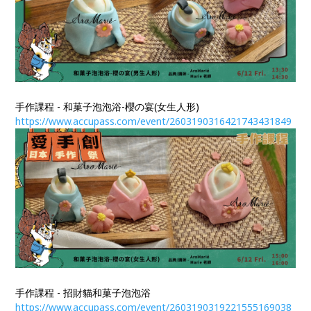
手作課程 - 和菓子泡泡浴-櫻の宴(女生人形)
https://www.accupass.com/event/2603190316421743431849​​​​​​​
手作課程 - 招財貓和菓子泡泡浴
https://www.accupass.com/event/2603190319221555169038​​​​​​​