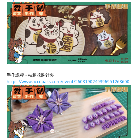
手作課程 - 桔梗花胸針夾
https://www.accupass.com/event/2603190249396951268600