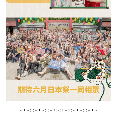
－:+:－:+:－:+:－:+:－:+:－:+:－:+:－:+:－:+:－:+:－