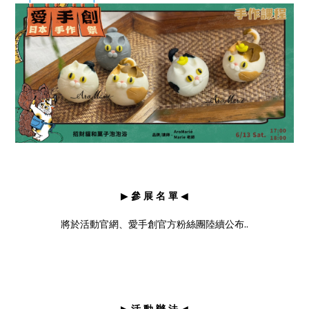
▶
參 展 名 單
◀
將於活動官網、愛手創官方粉絲團陸續公布..
▶
活 動 辦 法
◀