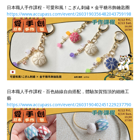
日本職人手作課程 - 可愛和風！こぎん刺繡 × 金平糖吊飾鑰匙圈
https://www.accupass.com/event/2603190356482043759198
日本職人手作課程 - 百色絲線自由搭配，體驗加賀指頂的細緻工
藝
https://www.accupass.com/event/2603190402451229237790​