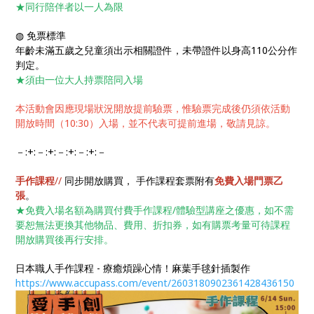
★同行陪伴者以一人為限
◍ 免票標準
年齡未滿五歲之兒童須出示相關證件，未帶證件以身高110公分作
判定。
★須由一位大人持票陪同入場
本活動會因應現場狀況開放提前驗票，惟驗票完成後仍須依活動
開放時間（10:30）入場，並不代表可提前進場，敬請見諒。
－:+:－:+:－:+:－:+:－
手作課程
//
同步開放購買， 手作課程套票附有
免費入場門票乙
張
。
★免費入場名額為購買付費手作課程/體驗型講座之優惠，如不需
要恕無法更換其他物品、費用、折扣券，如有購票考量可待課程
開放購買後再行安排。
日本職人手作課程 - 療癒煩躁心情！麻葉手毬針插製作
https://www.accupass.com/event/2603180902361428436150