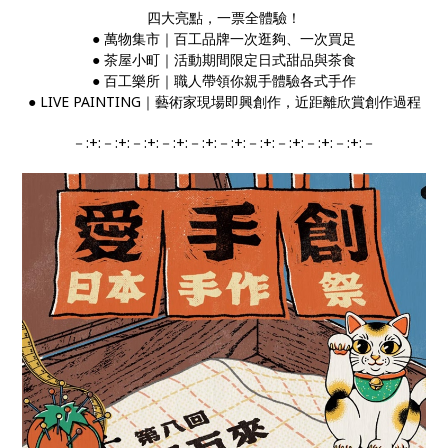
四大亮點，一票全體驗！
●︎ 萬物集市｜百工品牌一次逛夠、一次買足
●︎ 茶屋小町｜活動期間限定日式甜品與茶食
●︎ 百工樂所｜職人帶領你親手體驗各式手作
●︎ LIVE PAINTING｜藝術家現場即興創作，近距離欣賞創作過程
－:+:－:+:－:+:－:+:－:+:－:+:－:+:－:+:－:+:－:+:－