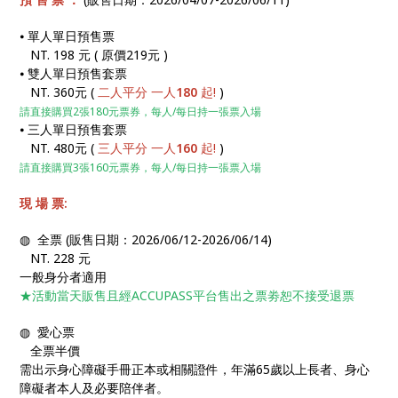
⦁ 單人單日預售票
NT. 198 元 ( 原價219元 )
⦁ 雙人單日預售套票
NT. 360元
(
二人平分 一人
180
起!
)
請直接購買2張180元票券，每人/每日持一張票入場
⦁ 三人單日預售套票
NT. 480元
(
三人平分 一人
160
起!
)
請直接購買3張160元票券，每人/每日持一張票入場
現 場 票:
◍ 全票
(販售日期：2026/06/12-2026/06/14)
NT. 228 元
一般身分者適用
★活動當天販售且經ACCUPASS平台售出之票劵恕不接受退票
◍ 愛心票
全票半價
需出示身心障礙手冊正本或相關證件，年滿65歲以上長者、身心
障礙者本人及必要陪伴者。