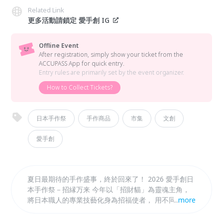
Related Link
更多活動請鎖定 愛手創 IG
Offline Event
After registration, simply show your ticket from the
ACCUPASS App for quick entry.
Entry rules are primarily set by the event organizer.
How to Collect Tickets?
日本手作祭
手作商品
市集
文創
愛手創
夏日最期待的手作盛事，終於回來了！ 2026 愛手創日
本手作祭－招縁万来 今年以「招財貓」為靈魂主角，
將日本職人的專業技藝化身為招福使者， 用不同創作
...
more
形式傳遞祝福與相遇的美好。 誠摯邀請您來現場感受
手作的溫度，遇見屬於自己的福緣！ 從欣賞、體驗到