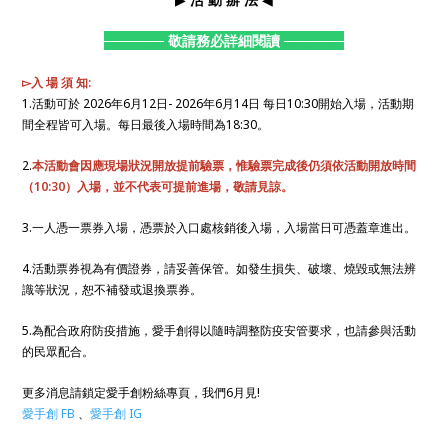
──────
敬請務必詳細閱讀
──────
▻入 場 須 知:
1.活動可於 2026年6月12日- 2026年6月14日 每日10:30開始入場，活動期
間全程皆可入場。每日最後入場時間為18:30。
2.
本活動會因應現場狀況開放提前驗票，惟驗票完成後仍須依活動開放時間
（10:30）入場，並不代表可提前進場，敬請見諒。
3.一人憑一票券入場，憑票於入口處核銷後入場，入場當日可憑蓋章進出。
4.活動票券視為有價證券，請妥善保管。如發生損失、破壞、燒毀或無法辨
識等狀況，恕不補發或退換票券。
5.為配合政府防疫措施，愛手創得以隨時調整防疫安管要求，也請參與活動
的民眾配合。
更多消息請鎖定愛手創粉絲專頁，我們6月見!
愛手創 FB
、
愛手創 IG