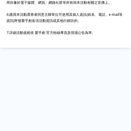
用肖像於電子媒體、網頁、網路社群等所有與本活動有關之宣傳上。
6.購買本活動票券者同意主辦單位可使用其個人資訊(姓名、電話、e-mail等
資訊)寄發愛手創各項活動資訊或其他行銷目的。
7.詳細活動規範依 愛手創 官方粉絲專頁及現場公告為準。