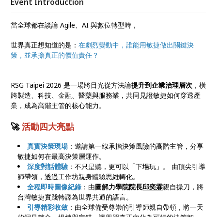
Event Introduction
當全球都在談論 Agile、AI 與數位轉型時，
世界真正想知道的是：
在劇烈變動中，誰能用敏捷做出關鍵決
策，並承擔真正的價值責任？
RSG Taipei 2026 是一場將目光從方法論
提升到企業治理層次
，橫
跨製造、科技、金融、醫藥與服務業，共同見證敏捷如何穿透產
業，成為高階主管的核心能力。
🚀
活動四大亮點
真實決策現場
：邀請第一線承擔決策風險的高階主管，分享
敏捷如何在最高決策層運作。
深度對話體驗
：不只是聽，更可以「下場玩」。 由頂尖引導
師帶領，透過工作坊親身體驗思維轉化。
全程即時圖像紀錄
：由
圖解力學院院長
邱奕霖
親自操刀，將
台灣敏捷實踐轉譯為世界共通的語言。
引導精彩收斂
：由全球備受尊崇的引導師親自帶領，將一天