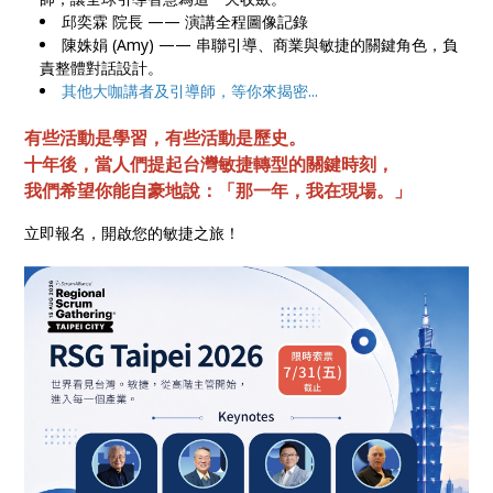
邱奕霖 院長 —— 演講全程圖像記錄
陳姝娟 (Amy) —— 串聯引導、商業與敏捷的關鍵角色，負
責整體對話設計。
其他大咖講者及引導師，等你來揭密...
有些活動是學習，有些活動是歷史。
十年後，當人們提起台灣敏捷轉型的關鍵時刻，
我們希望你能自豪地說：「那一年，我在現場。」
立即報名，開啟您的敏捷之旅！