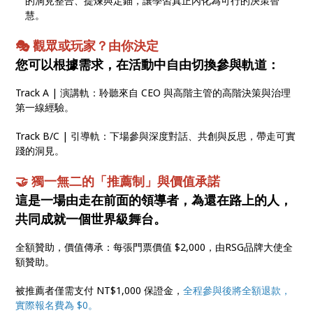
的洞見整合、提煉與定錨，讓學習真正內化為可行的決策智
慧。
🎭 觀眾或玩家？由你決定
您可以根據需求，在活動中自由切換參與軌道：
Track A | 演講軌：聆聽來自 CEO 與高階主管的高階決策與治理
第一線經驗。
Track B/C | 引導軌：下場參與深度對話、共創與反思，帶走可實
踐的洞見。
🤝 獨一無二的「推薦制」與價值承諾
這是一場由走在前面的領導者，為還在路上的人，
共同成就一個世界級舞台。
全額贊助，價值傳承：每張門票價值 $2,000，由RSG品牌大使全
額贊助。
被推薦者僅需支付 NT$1,000 保證金，
全程參與後將全額退款，
實際報名費為 $0。