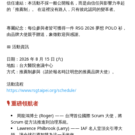
信任連結：本活動不採一般公開報名，而是由信任與影響力串起
的「推薦制」。 在這裡沒有路人，只有彼此認同的變革者。
專屬紀念：每位參與者皆可獲得一件 RSG 2026 夢想 POLO 衫，
由品牌大使親手贈送，象徵歡迎與感謝。
📅 活動資訊
日期：2026 年 8 月 15 日 (六)
地點：台大醫院會議中心
方式：推薦制參與（請於報名時註明您的推薦品牌大使）。
活動流程
https://www.rsgtaipei.org/schedule/
🎙️ 重磅領航者
周龍鴻博士 (Roger) —— 台灣首位國際 Scrum 大使，將
Scrum 從方法推進到治理系統。
Lawrence Philbrook (Larry) —— IAF 名人堂頂尖引導大
師，讓全球引導智慧為這一天收斂。