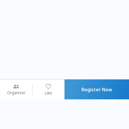
Register Now
Organizer
Like
You may like