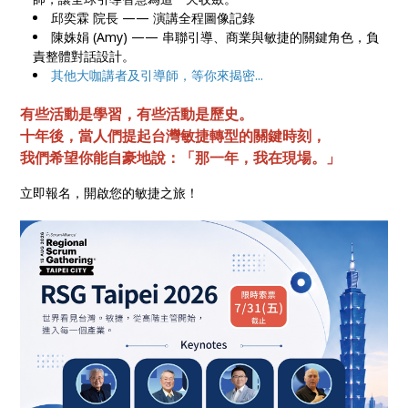
邱奕霖 院長 —— 演講全程圖像記錄
陳姝娟 (Amy) —— 串聯引導、商業與敏捷的關鍵角色，負
責整體對話設計。
其他大咖講者及引導師，等你來揭密...
有些活動是學習，有些活動是歷史。
十年後，當人們提起台灣敏捷轉型的關鍵時刻，
我們希望你能自豪地說：「那一年，我在現場。」
立即報名，開啟您的敏捷之旅！