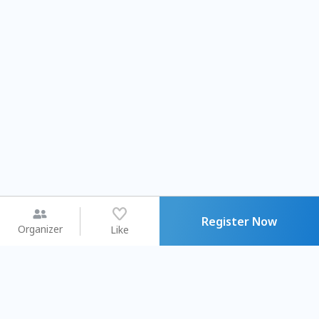
Register Now
Organizer
Like
You may like