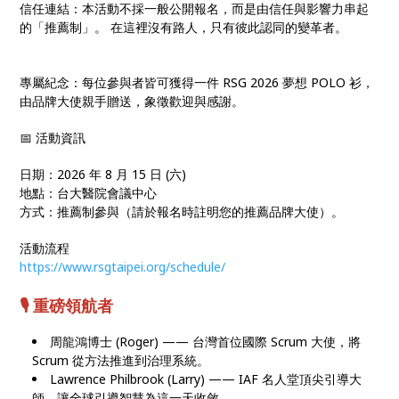
信任連結：本活動不採一般公開報名，而是由信任與影響力串起
的「推薦制」。 在這裡沒有路人，只有彼此認同的變革者。
專屬紀念：每位參與者皆可獲得一件 RSG 2026 夢想 POLO 衫，
由品牌大使親手贈送，象徵歡迎與感謝。
📅 活動資訊
日期：2026 年 8 月 15 日 (六)
地點：台大醫院會議中心
方式：推薦制參與（請於報名時註明您的推薦品牌大使）。
活動流程
https://www.rsgtaipei.org/schedule/
🎙️ 重磅領航者
周龍鴻博士 (Roger) —— 台灣首位國際 Scrum 大使，將
Scrum 從方法推進到治理系統。
Lawrence Philbrook (Larry) —— IAF 名人堂頂尖引導大
師，讓全球引導智慧為這一天收斂。