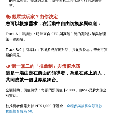
的洞見整合、提煉與定錨，讓學習真正內化為可行的決策智
慧。
🎭 觀眾或玩家？由你決定
您可以根據需求，在活動中自由切換參與軌道：
Track A | 演講軌：聆聽來自 CEO 與高階主管的高階決策與治理
第一線經驗。
Track B/C | 引導軌：下場參與深度對話、共創與反思，帶走可實
踐的洞見。
🤝 獨一無二的「推薦制」與價值承諾
這是一場由走在前面的領導者，為還在路上的人，
共同成就一個世界級舞台。
全額贊助，價值傳承：每張門票價值 $2,000，由RSG品牌大使全
額贊助。
被推薦者僅需支付 NT$1,000 保證金，
全程參與後將全額退款，
實際報名費為 $0。