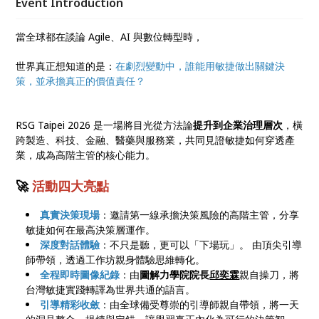
Event Introduction
當全球都在談論 Agile、AI 與數位轉型時，
世界真正想知道的是：
在劇烈變動中，誰能用敏捷做出關鍵決
策，並承擔真正的價值責任？
RSG Taipei 2026 是一場將目光從方法論
提升到企業治理層次
，橫
跨製造、科技、金融、醫藥與服務業，共同見證敏捷如何穿透產
業，成為高階主管的核心能力。
🚀
活動四大亮點
真實決策現場
：邀請第一線承擔決策風險的高階主管，分享
敏捷如何在最高決策層運作。
深度對話體驗
：不只是聽，更可以「下場玩」。 由頂尖引導
師帶領，透過工作坊親身體驗思維轉化。
全程即時圖像紀錄
：由
圖解力學院院長
邱奕霖
親自操刀，將
台灣敏捷實踐轉譯為世界共通的語言。
引導精彩收斂
：由全球備受尊崇的引導師親自帶領，將一天