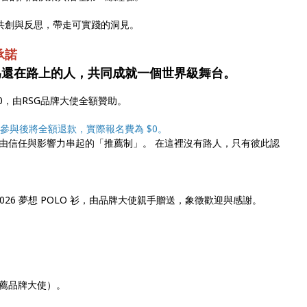
對話、共創與反思，帶走可實踐的洞見。
承諾
為還在路上的人，共同成就一個世界級舞台。
00，由RSG品牌大使全額贊助。
參與後將全額退款，實際報名費為 $0。
由信任與影響力串起的「推薦制」。 在這裡沒有路人，只有彼此認
026 夢想 POLO 衫，由品牌大使親手贈送，象徵歡迎與感謝。
薦品牌大使）。