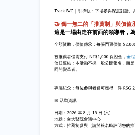
Track B/C | 引導軌：下場參與深度
🤝 獨一無二的「推薦制」與價值
這是一場由走在前面的領導者，
全額贊助，價值傳承：每張門票價值 $2,0
被推薦者僅需支付 NT$1,000 保證金，
全程
信任連結：本活動不採一般公開報名，而是
同的變革者。
專屬紀念：每位參與者皆可獲得一件 RSG 2
📅 活動資訊
日期：2026 年 8 月 15 日 (六)
地點：台大醫院會議中心
方式：推薦制參與（請於報名時註明您的推