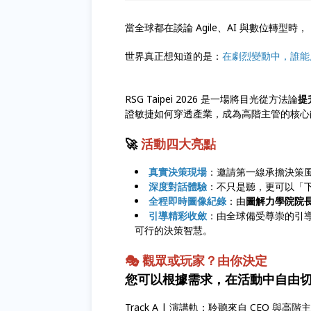
當全球都在談論 Agile、AI 與數位轉型時，
世界真正想知道的是：
在劇烈變動中，誰能
RSG Taipei 2026 是一場將目光從方法論
提
證敏捷如何穿透產業，成為高階主管的核
🚀
活動四大亮點
真實決策現場
：邀請第一線承擔決策
深度對話體驗
：不只是聽，更可以「
全程即時圖像紀錄
：由
圖解力學院院
引導精彩收斂
：由全球備受尊崇的引
可行的決策智慧。
🎭 觀眾或玩家？由你決定
您可以根據需求，在活動中自由
Track A | 演講軌：聆聽來自 CEO 