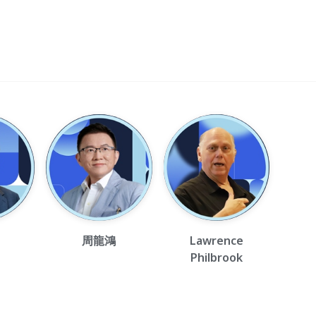
周龍鴻
Lawrence
Philbrook