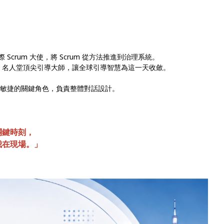
國際 Scrum 大使，將 Scrum 從方法推進到治理系統。
ry) —— IAF 名人堂頂尖引導大師，讓全球引導智慧為這一天收斂。
商業與敏捷的關鍵角色，負責整體對話設計。
.
關鍵時刻，
我在現場。」