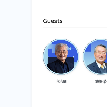
Guests
毛治國
施振榮