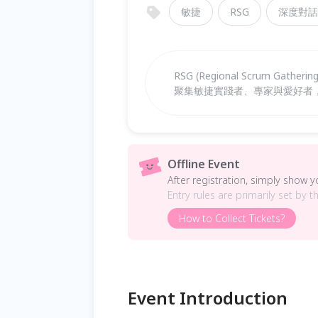
敏捷
RSG
深度對話
RSG (Regional Scrum Ga
聚集敏捷實踐者、專家與愛好者
Offline Event
After registration, simply show 
Entry rules are primarily set by t
How to Collect Tickets?
Event Introduction