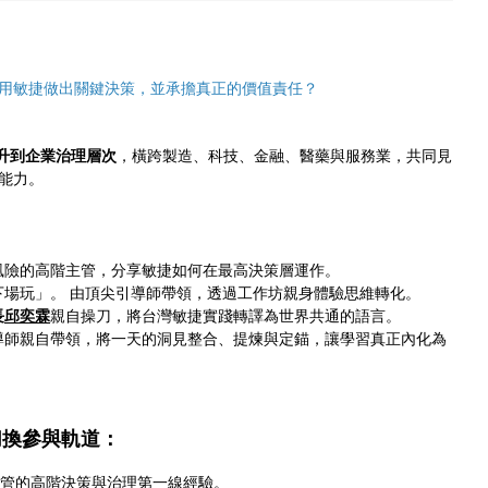
用敏捷做出關鍵決策，並承擔真正的價值責任？
升到企業治理層次
，橫跨製造、科技、金融、醫藥與服務業，共同見
心能力。
風險的高階主管，分享敏捷如何在最高決策層運作。
下場玩」。 由頂尖引導師帶領，透過工作坊親身體驗思維轉化。
長
邱奕霖
親自操刀，將台灣敏捷實踐轉譯為世界共通的語言。
導師親自帶領，將一天的洞見整合、提煉與定錨，讓學習真正內化為
切換參與軌道：
與高階主管的高階決策與治理第一線經驗。