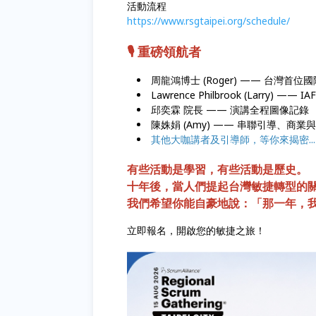
活動流程
https://www.rsgtaipei.org/schedule/
🎙️ 重磅領航者
周龍鴻博士 (Roger) —— 台灣首位
Lawrence Philbrook (Lar
邱奕霖 院長 —— 演講全程圖像記錄
陳姝娟 (Amy) —— 串聯引導、
其他大咖講者及引導師，等你來揭密..
有些活動是學習，有些活動是歷史。
十年後，當人們提起台灣敏捷轉型的
我們希望你能自豪地說：「那一年，
立即報名，開啟您的敏捷之旅！