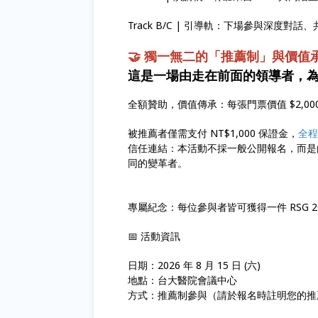
Track B/C | 引導軌：下場參與深度
🤝 獨一無二的「推薦制」與價值
這是一場由走在前面的領導者，
全額贊助，價值傳承：每張門票價值 $2,0
被推薦者僅需支付 NT$1,000 保證金，
全程
信任連結：本活動不採一般公開報名，而是
同的變革者。
專屬紀念：每位參與者皆可獲得一件 RSG 2
📅 活動資訊
日期：2026 年 8 月 15 日 (六)
地點：台大醫院會議中心
方式：推薦制參與（請於報名時註明您的推