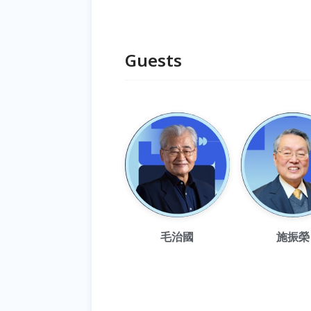
Guests
毛治國
施振榮