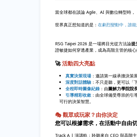
當全球都在談論 Agile、AI 與數位轉型時，
世界真正想知道的是：
在劇烈變動中，誰能
RSG Taipei 2026 是一場將目光從方法論
提
證敏捷如何穿透產業，成為高階主管的核
🚀
活動四大亮點
真實決策現場
：邀請第一線承擔決策
深度對話體驗
：不只是聽，更可以「
全程即時圖像紀錄
：由
圖解力學院院
引導精彩收斂
：由全球備受尊崇的引
可行的決策智慧。
🎭 觀眾或玩家？由你決定
您可以根據需求，在活動中自由
Track A | 演講軌：聆聽來自 CEO 