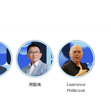
周龍鴻
Lawrence
Philbrook