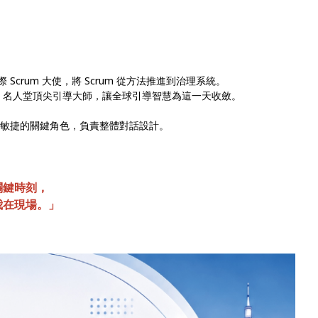
國際 Scrum 大使，將 Scrum 從方法推進到治理系統。
ry) —— IAF 名人堂頂尖引導大師，讓全球引導智慧為這一天收斂。
商業與敏捷的關鍵角色，負責整體對話設計。
.
關鍵時刻，
我在現場。」