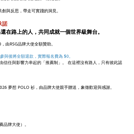
對話、共創與反思，帶走可實踐的洞見。
承諾
為還在路上的人，共同成就一個世界級舞台。
00，由RSG品牌大使全額贊助。
參與後將全額退款，實際報名費為 $0。
由信任與影響力串起的「推薦制」。 在這裡沒有路人，只有彼此認
026 夢想 POLO 衫，由品牌大使親手贈送，象徵歡迎與感謝。
薦品牌大使）。