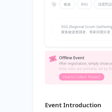
敏捷
RSG
深度對話
RSG (Regional Scrum Ga
聚集敏捷實踐者、專家與愛好者
Offline Event
After registration, simply show 
Entry rules are primarily set by t
How to Collect Tickets?
Event Introduction