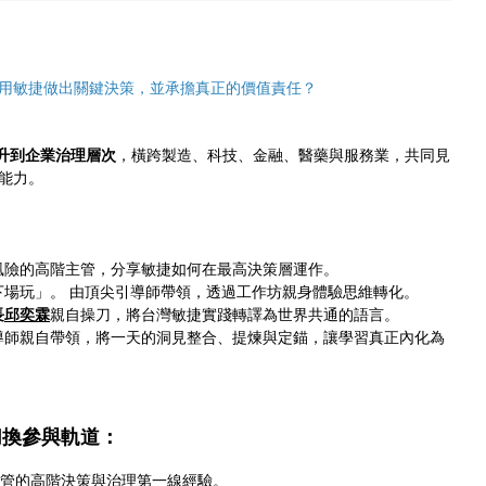
用敏捷做出關鍵決策，並承擔真正的價值責任？
升到企業治理層次
，橫跨製造、科技、金融、醫藥與服務業，共同見
心能力。
風險的高階主管，分享敏捷如何在最高決策層運作。
下場玩」。 由頂尖引導師帶領，透過工作坊親身體驗思維轉化。
長
邱奕霖
親自操刀，將台灣敏捷實踐轉譯為世界共通的語言。
導師親自帶領，將一天的洞見整合、提煉與定錨，讓學習真正內化為
切換參與軌道：
與高階主管的高階決策與治理第一線經驗。