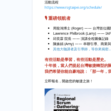
活動流程
https://www.rsgtaipei.org/schedule/
🎙️ 重磅領航者
周龍鴻博士 (Roger) —— 台灣首位
Lawrence Philbrook (Lar
邱奕霖 院長 —— 演講全程圖像記錄
陳姝娟 (Amy) —— 串聯引導、
其他大咖講者及引導師，等你來揭密..
有些活動是學習，有些活動是歷史。
十年後，當人們提起台灣敏捷轉型的
我們希望你能自豪地說：「那一年，
立即報名，開啟您的敏捷之旅！