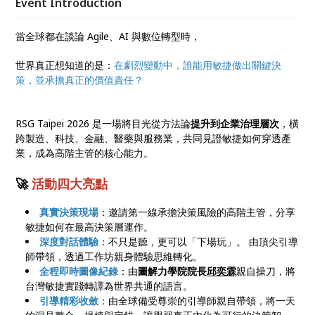
Event Introduction
當全球都在談論 Agile、AI 與數位轉型時，
世界真正想知道的是：
在劇烈變動中，誰能用敏捷做出關鍵決
策，並承擔真正的價值責任？
RSG Taipei 2026 是一場將目光從方法論
提升到企業治理層次
，橫
跨製造、科技、金融、醫藥與服務業，共同見證敏捷如何穿透產
業，成為高階主管的核心能力。
🚀
活動四大亮點
真實決策現場
：邀請第一線承擔決策風險的高階主管，分享
敏捷如何在最高決策層運作。
深度對話體驗
：不只是聽，更可以「下場玩」。 由頂尖引導
師帶領，透過工作坊親身體驗思維轉化。
全程即時圖像紀錄
：由
圖解力學院院長
邱奕霖
親自操刀，將
台灣敏捷實踐轉譯為世界共通的語言。
引導精彩收斂
：由全球備受尊崇的引導師親自帶領，將一天