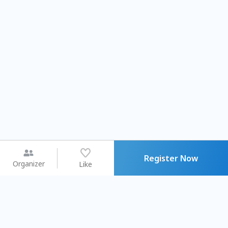
Register Now
Organizer
Like
You may like