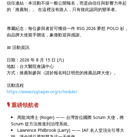
信任連結：本活動不採一般公開報名，而是由信任與影響力串起
的「推薦制」。 在這裡沒有路人，只有彼此認同的變革者。
專屬紀念：每位參與者皆可獲得一件 RSG 2026 夢想 POLO 衫，
由品牌大使親手贈送，象徵歡迎與感謝。
📅 活動資訊
日期：2026 年 8 月 15 日 (六)
地點：台大醫院會議中心
方式：推薦制參與（請於報名時註明您的推薦品牌大使）。
活動流程
https://www.rsgtaipei.org/schedule/
🎙️ 重磅領航者
周龍鴻博士 (Roger) —— 台灣首位國際 Scrum 大使，將
Scrum 從方法推進到治理系統。
Lawrence Philbrook (Larry) —— IAF 名人堂頂尖引導大
師，讓全球引導智慧為這一天收斂。