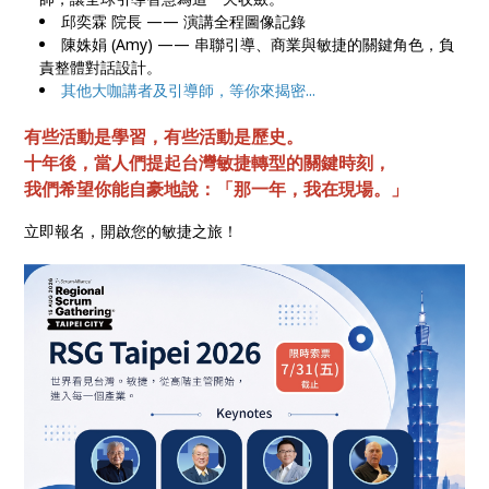
邱奕霖 院長 —— 演講全程圖像記錄
陳姝娟 (Amy) —— 串聯引導、商業與敏捷的關鍵角色，負
責整體對話設計。
其他大咖講者及引導師，等你來揭密...
有些活動是學習，有些活動是歷史。
十年後，當人們提起台灣敏捷轉型的關鍵時刻，
我們希望你能自豪地說：「那一年，我在現場。」
立即報名，開啟您的敏捷之旅！