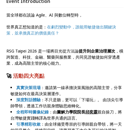
Event Introduction
當全球都在談論 Agile、AI 與數位轉型時，
世界真正想知道的是：
在劇烈變動中，誰能用敏捷做出關鍵決
策，並承擔真正的價值責任？
RSG Taipei 2026 是一場將目光從方法論
提升到企業治理層次
，橫
跨製造、科技、金融、醫藥與服務業，共同見證敏捷如何穿透產
業，成為高階主管的核心能力。
🚀
活動四大亮點
真實決策現場
：邀請第一線承擔決策風險的高階主管，分享
敏捷如何在最高決策層運作。
深度對話體驗
：不只是聽，更可以「下場玩」。 由頂尖引導
師帶領，透過工作坊親身體驗思維轉化。
全程即時圖像紀錄
：由
圖解力學院院長
邱奕霖
親自操刀，將
台灣敏捷實踐轉譯為世界共通的語言。
引導精彩收斂
：由全球備受尊崇的引導師親自帶領，將一天