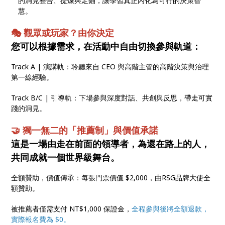
的洞見整合、提煉與定錨，讓學習真正內化為可行的決策智
慧。
🎭 觀眾或玩家？由你決定
您可以根據需求，在活動中自由切換參與軌道：
Track A | 演講軌：聆聽來自 CEO 與高階主管的高階決策與治理
第一線經驗。
Track B/C | 引導軌：下場參與深度對話、共創與反思，帶走可實
踐的洞見。
🤝 獨一無二的「推薦制」與價值承諾
這是一場由走在前面的領導者，為還在路上的人，
共同成就一個世界級舞台。
全額贊助，價值傳承：每張門票價值 $2,000，由RSG品牌大使全
額贊助。
被推薦者僅需支付 NT$1,000 保證金，
全程參與後將全額退款，
實際報名費為 $0。