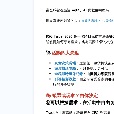
當全球都在談論 Agile、AI 與數位轉型時，
世界真正想知道的是：
在劇烈變動中，誰能
RSG Taipei 2026 是一場將目光從方法論
提
證敏捷如何穿透產業，成為高階主管的核
🚀
活動四大亮點
真實決策現場
：邀請第一線承擔決策
深度對話體驗
：不只是聽，更可以「
全程即時圖像紀錄
：由
圖解力學院院
引導精彩收斂
：由全球備受尊崇的引
可行的決策智慧。
🎭 觀眾或玩家？由你決定
您可以根據需求，在活動中自由
Track A | 演講軌：聆聽來自 CEO 