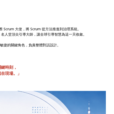
國際 Scrum 大使，將 Scrum 從方法推進到治理系統。
ry) —— IAF 名人堂頂尖引導大師，讓全球引導智慧為這一天收斂。
商業與敏捷的關鍵角色，負責整體對話設計。
.
關鍵時刻，
我在現場。」