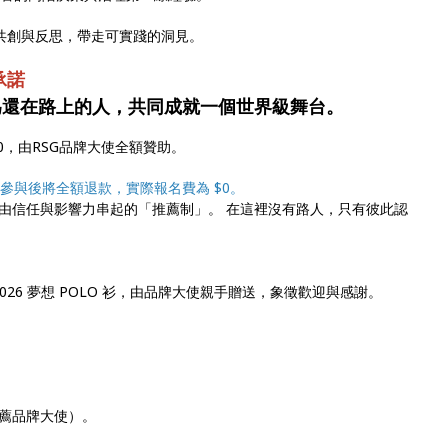
對話、共創與反思，帶走可實踐的洞見。
承諾
為還在路上的人，共同成就一個世界級舞台。
00，由RSG品牌大使全額贊助。
參與後將全額退款，實際報名費為 $0。
由信任與影響力串起的「推薦制」。 在這裡沒有路人，只有彼此認
026 夢想 POLO 衫，由品牌大使親手贈送，象徵歡迎與感謝。
薦品牌大使）。