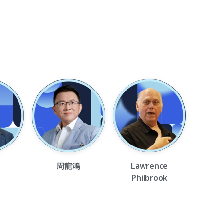
周龍鴻
Lawrence
Philbrook