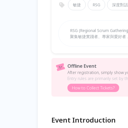
敏捷
RSG
深度對話
RSG (Regional Scrum Ga
聚集敏捷實踐者、專家與愛好者
Offline Event
After registration, simply show 
Entry rules are primarily set by t
How to Collect Tickets?
Event Introduction