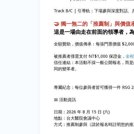
Track B/C | 引導軌：下場參與深度
🤝 獨一無二的「推薦制」與價值
這是一場由走在前面的領導者，
全額贊助，價值傳承：每張門票價值 $2,0
被推薦者僅需支付 NT$1,000 保證金，
全程
信任連結：本活動不採一般公開報名，而是
同的變革者。
專屬紀念：每位參與者皆可獲得一件 RSG 2
📅 活動資訊
日期：2026 年 8 月 15 日 (六)
地點：台大醫院會議中心
方式：推薦制參與（請於報名時註明您的推