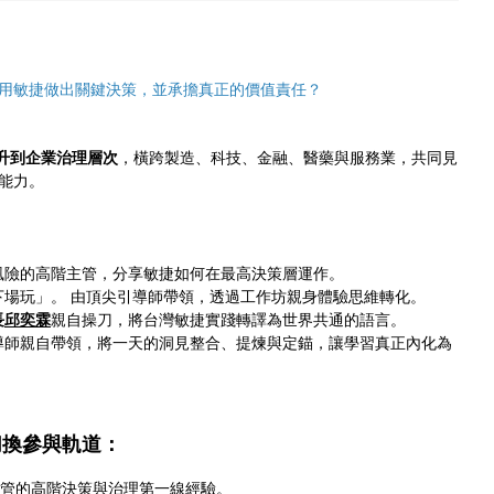
用敏捷做出關鍵決策，並承擔真正的價值責任？
升到企業治理層次
，橫跨製造、科技、金融、醫藥與服務業，共同見
心能力。
風險的高階主管，分享敏捷如何在最高決策層運作。
下場玩」。 由頂尖引導師帶領，透過工作坊親身體驗思維轉化。
長
邱奕霖
親自操刀，將台灣敏捷實踐轉譯為世界共通的語言。
導師親自帶領，將一天的洞見整合、提煉與定錨，讓學習真正內化為
切換參與軌道：
與高階主管的高階決策與治理第一線經驗。