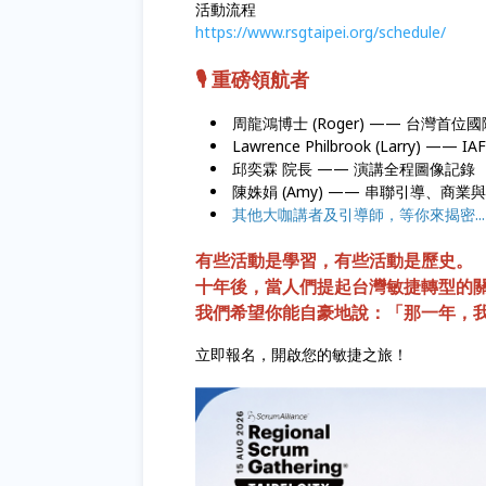
活動流程
https://www.rsgtaipei.org/schedule/
🎙️ 重磅領航者
周龍鴻博士 (Roger) —— 台灣首位
Lawrence Philbrook (Lar
邱奕霖 院長 —— 演講全程圖像記錄
陳姝娟 (Amy) —— 串聯引導、
其他大咖講者及引導師，等你來揭密..
有些活動是學習，有些活動是歷史。
十年後，當人們提起台灣敏捷轉型的
我們希望你能自豪地說：「那一年，
立即報名，開啟您的敏捷之旅！