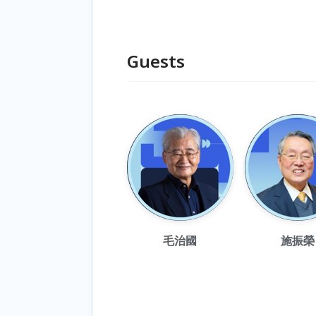
Guests
毛治國
施振榮