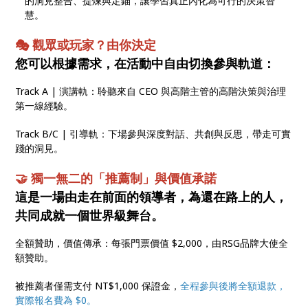
的洞見整合、提煉與定錨，讓學習真正內化為可行的決策智
慧。
🎭 觀眾或玩家？由你決定
您可以根據需求，在活動中自由切換參與軌道：
Track A | 演講軌：聆聽來自 CEO 與高階主管的高階決策與治理
第一線經驗。
Track B/C | 引導軌：下場參與深度對話、共創與反思，帶走可實
踐的洞見。
🤝 獨一無二的「推薦制」與價值承諾
這是一場由走在前面的領導者，為還在路上的人，
共同成就一個世界級舞台。
全額贊助，價值傳承：每張門票價值 $2,000，由RSG品牌大使全
額贊助。
被推薦者僅需支付 NT$1,000 保證金，
全程參與後將全額退款，
實際報名費為 $0。