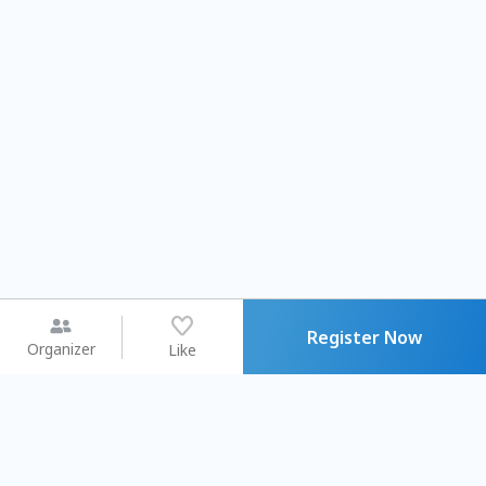
Register Now
Organizer
Like
You may like