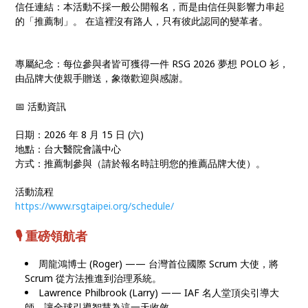
信任連結：本活動不採一般公開報名，而是由信任與影響力串起
的「推薦制」。 在這裡沒有路人，只有彼此認同的變革者。
專屬紀念：每位參與者皆可獲得一件 RSG 2026 夢想 POLO 衫，
由品牌大使親手贈送，象徵歡迎與感謝。
📅 活動資訊
日期：2026 年 8 月 15 日 (六)
地點：台大醫院會議中心
方式：推薦制參與（請於報名時註明您的推薦品牌大使）。
活動流程
https://www.rsgtaipei.org/schedule/
🎙️ 重磅領航者
周龍鴻博士 (Roger) —— 台灣首位國際 Scrum 大使，將
Scrum 從方法推進到治理系統。
Lawrence Philbrook (Larry) —— IAF 名人堂頂尖引導大
師，讓全球引導智慧為這一天收斂。