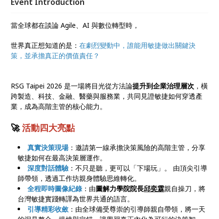
Event Introduction
當全球都在談論 Agile、AI 與數位轉型時，
世界真正想知道的是：
在劇烈變動中，誰能用敏捷做出關鍵決
策，並承擔真正的價值責任？
RSG Taipei 2026 是一場將目光從方法論
提升到企業治理層次
，橫
跨製造、科技、金融、醫藥與服務業，共同見證敏捷如何穿透產
業，成為高階主管的核心能力。
🚀
活動四大亮點
真實決策現場
：邀請第一線承擔決策風險的高階主管，分享
敏捷如何在最高決策層運作。
深度對話體驗
：不只是聽，更可以「下場玩」。 由頂尖引導
師帶領，透過工作坊親身體驗思維轉化。
全程即時圖像紀錄
：由
圖解力學院院長
邱奕霖
親自操刀，將
台灣敏捷實踐轉譯為世界共通的語言。
引導精彩收斂
：由全球備受尊崇的引導師親自帶領，將一天