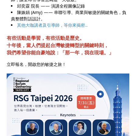
邱奕霖 院長 —— 演講全程圖像記錄
陳姝娟 (Amy) —— 串聯引導、商業與敏捷的關鍵角色，負
責整體對話設計。
其他大咖講者及引導師，等你來揭密...
有些活動是學習，有些活動是歷史。
十年後，當人們提起台灣敏捷轉型的關鍵時刻，
我們希望你能自豪地說：「那一年，我在現場。」
立即報名，開啟您的敏捷之旅！