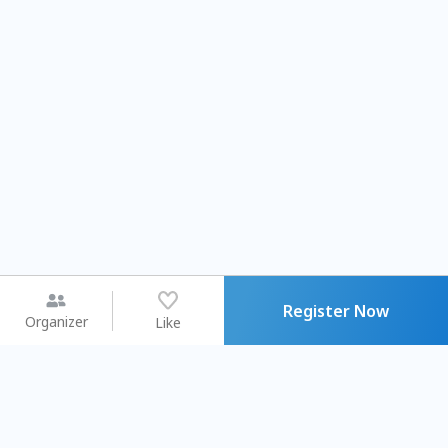
Register Now
Organizer
Like
You may like