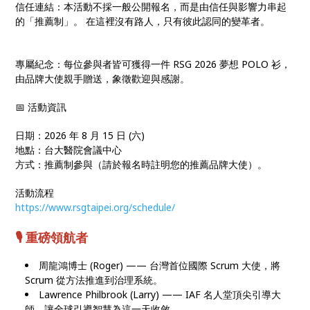
信任連結：本活動不採一般公開報名，而是由信任與影響力串起
的「推薦制」。 在這裡沒有路人，只有彼此認同的變革者。
專屬紀念：每位參與者皆可獲得一件 RSG 2026 夢想 POLO 衫，
由品牌大使親手贈送，象徵歡迎與感謝。
📅 活動資訊
日期：2026 年 8 月 15 日 (六)
地點：台大醫院會議中心
方式：推薦制參與（請於報名時註明您的推薦品牌大使）。
活動流程
https://www.rsgtaipei.org/schedule/
🎙️ 重磅領航者
周龍鴻博士 (Roger) —— 台灣首位國際 Scrum 大使，將
Scrum 從方法推進到治理系統。
Lawrence Philbrook (Larry) —— IAF 名人堂頂尖引導大
師，讓全球引導智慧為這一天收斂。