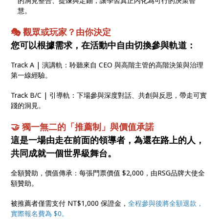
的洞見整合、提煉與定錨，讓學習真正內化為可行的決策智
慧。
🎭 觀眾或玩家？由你決定
您可以根據需求，在活動中自由切換參與軌道：
Track A | 演講軌：聆聽來自 CEO 與高階主管的高階決策與治理
第一線經驗。
Track B/C | 引導軌：下場參與深度對話、共創與反思，帶走可實
踐的洞見。
🤝 獨一無二的「推薦制」與價值承諾
這是一場由走在前面的領導者，為還在路上的人，
共同成就一個世界級舞台。
全額贊助，價值傳承：每張門票價值 $2,000，由RSG品牌大使全
額贊助。
被推薦者僅需支付 NT$1,000 保證金，
全程參與後將全額退款，
實際報名費為 $0。