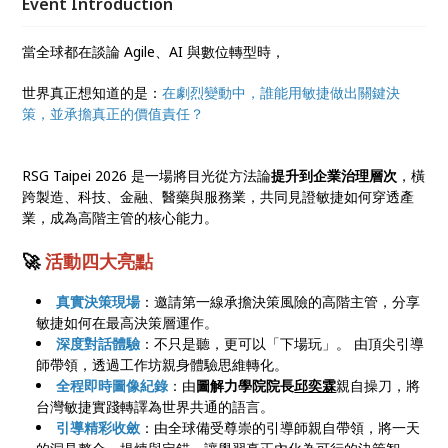
Event Introduction
當全球都在談論 Agile、AI 與數位轉型時，
世界真正想知道的是：
在劇烈變動中，誰能用敏捷做出關鍵決
策，並承擔真正的價值責任？
RSG Taipei 2026 是一場將目光從方法論
提升到企業治理層次
，橫
跨製造、科技、金融、醫藥與服務業，共同見證敏捷如何穿透產
業，成為高階主管的核心能力。
🚀
活動四大亮點
真實決策現場
：邀請第一線承擔決策風險的高階主管，分享
敏捷如何在最高決策層運作。
深度對話體驗
：不只是聽，更可以「下場玩」。 由頂尖引導
師帶領，透過工作坊親身體驗思維轉化。
全程即時圖像紀錄
：由
圖解力學院院長
邱奕霖
親自操刀，將
台灣敏捷實踐轉譯為世界共通的語言。
引導精彩收斂
：由全球備受尊崇的引導師親自帶領，將一天