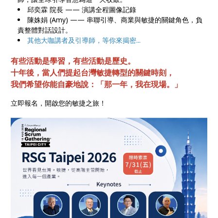
邱奕霖 院長 —— 演講全程圖像記錄
陳姝娟 (Amy) —— 串聯引導、商業與敏捷的關鍵角色，負
責整體對話設計。
其他大咖講者及引導師，等你來揭密...
有些活動是學習，有些活動是歷史。
十年後，當人們提起台灣敏捷轉型的關鍵時刻，
我們希望你能自豪地說：「那一年，我在現場。」
立即報名，開啟您的敏捷之旅！