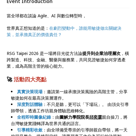
Event Introduction
當全球都在談論 Agile、AI 與數位轉型時，
世界真正想知道的是：
在劇烈變動中，誰能用敏捷做出關鍵決
策，並承擔真正的價值責任？
RSG Taipei 2026 是一場將目光從方法論
提升到企業治理層次
，橫
跨製造、科技、金融、醫藥與服務業，共同見證敏捷如何穿透產
業，成為高階主管的核心能力。
🚀
活動四大亮點
真實決策現場
：邀請第一線承擔決策風險的高階主管，分享
敏捷如何在最高決策層運作。
深度對話體驗
：不只是聽，更可以「下場玩」。 由頂尖引導
師帶領，透過工作坊親身體驗思維轉化。
全程即時圖像紀錄
：由
圖解力學院院長
邱奕霖
親自操刀，將
台灣敏捷實踐轉譯為世界共通的語言。
引導精彩收斂
：由全球備受尊崇的引導師親自帶領，將一天