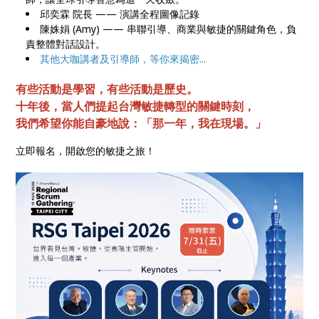
邱奕霖 院長 —— 演講全程圖像記錄
陳姝娟 (Amy) —— 串聯引導、商業與敏捷的關鍵角色，負
責整體對話設計。
其他大咖講者及引導師，等你來揭密...
有些活動是學習，有些活動是歷史。
十年後，當人們提起台灣敏捷轉型的關鍵時刻，
我們希望你能自豪地說：「那一年，我在現場。」
立即報名，開啟您的敏捷之旅！