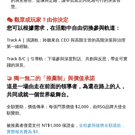
的洞見整合、提煉與定錨，讓學習真正內化為可行的決策智
慧。
🎭 觀眾或玩家？由你決定
您可以根據需求，在活動中自由切換參與軌道：
Track A | 演講軌：聆聽來自 CEO 與高階主管的高階決策與治理
第一線經驗。
Track B/C | 引導軌：下場參與深度對話、共創與反思，帶走可實
踐的洞見。
🤝 獨一無二的「推薦制」與價值承諾
這是一場由走在前面的領導者，為還在路上的人，
共同成就一個世界級舞台。
全額贊助，價值傳承：每張門票價值 $2,000，由RSG品牌大使全
額贊助。
被推薦者僅需支付 NT$1,000 保證金，
全程參與後將全額退款，
實際報名費為 $0。