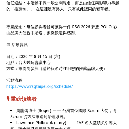
信任連結：本活動不採一般公開報名，而是由信任與影響力串起
的「推薦制」。 在這裡沒有路人，只有彼此認同的變革者。
專屬紀念：每位參與者皆可獲得一件 RSG 2026 夢想 POLO 衫，
由品牌大使親手贈送，象徵歡迎與感謝。
📅 活動資訊
日期：2026 年 8 月 15 日 (六)
地點：台大醫院會議中心
方式：推薦制參與（請於報名時註明您的推薦品牌大使）。
活動流程
https://www.rsgtaipei.org/schedule/
🎙️ 重磅領航者
周龍鴻博士 (Roger) —— 台灣首位國際 Scrum 大使，將
Scrum 從方法推進到治理系統。
Lawrence Philbrook (Larry) —— IAF 名人堂頂尖引導大
師，讓全球引導智慧為這一天收斂。