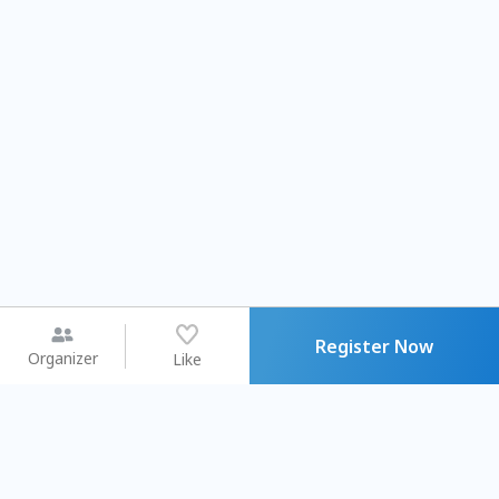
Register Now
Organizer
Like
You may like