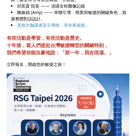
邱奕霖 院長 —— 演講全程圖像記錄
陳姝娟 (Amy) —— 串聯引導、商業與敏捷的關鍵角色，負
責整體對話設計。
其他大咖講者及引導師，等你來揭密...
有些活動是學習，有些活動是歷史。
十年後，當人們提起台灣敏捷轉型的關鍵時刻，
我們希望你能自豪地說：「那一年，我在現場。」
立即報名，開啟您的敏捷之旅！