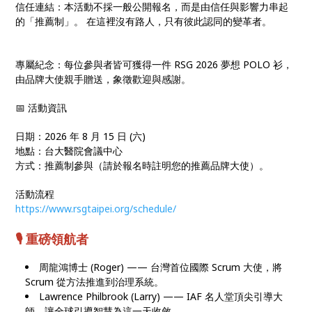
信任連結：本活動不採一般公開報名，而是由信任與影響力串起
的「推薦制」。 在這裡沒有路人，只有彼此認同的變革者。
專屬紀念：每位參與者皆可獲得一件 RSG 2026 夢想 POLO 衫，
由品牌大使親手贈送，象徵歡迎與感謝。
📅 活動資訊
日期：2026 年 8 月 15 日 (六)
地點：台大醫院會議中心
方式：推薦制參與（請於報名時註明您的推薦品牌大使）。
活動流程
https://www.rsgtaipei.org/schedule/
🎙️ 重磅領航者
周龍鴻博士 (Roger) —— 台灣首位國際 Scrum 大使，將
Scrum 從方法推進到治理系統。
Lawrence Philbrook (Larry) —— IAF 名人堂頂尖引導大
師，讓全球引導智慧為這一天收斂。