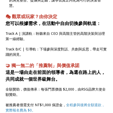
的洞見整合、提煉與定錨，讓學習真正內化為可行的決策智
慧。
🎭 觀眾或玩家？由你決定
您可以根據需求，在活動中自由切換參與軌道：
Track A | 演講軌：聆聽來自 CEO 與高階主管的高階決策與治理
第一線經驗。
Track B/C | 引導軌：下場參與深度對話、共創與反思，帶走可實
踐的洞見。
🤝 獨一無二的「推薦制」與價值承諾
這是一場由走在前面的領導者，為還在路上的人，
共同成就一個世界級舞台。
全額贊助，價值傳承：每張門票價值 $2,000，由RSG品牌大使全
額贊助。
被推薦者僅需支付 NT$1,000 保證金，
全程參與後將全額退款，
實際報名費為 $0。