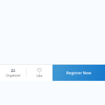
Register Now
Organizer
Like
You may like