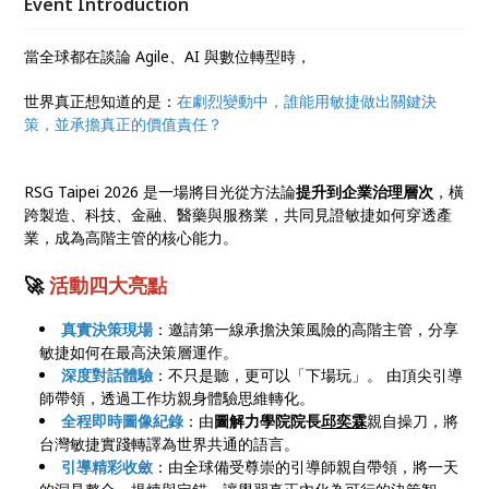
Event Introduction
當全球都在談論 Agile、AI 與數位轉型時，
世界真正想知道的是：
在劇烈變動中，誰能用敏捷做出關鍵決
策，並承擔真正的價值責任？
RSG Taipei 2026 是一場將目光從方法論
提升到企業治理層次
，橫
跨製造、科技、金融、醫藥與服務業，共同見證敏捷如何穿透產
業，成為高階主管的核心能力。
🚀
活動四大亮點
真實決策現場
：邀請第一線承擔決策風險的高階主管，分享
敏捷如何在最高決策層運作。
深度對話體驗
：不只是聽，更可以「下場玩」。 由頂尖引導
師帶領，透過工作坊親身體驗思維轉化。
全程即時圖像紀錄
：由
圖解力學院院長
邱奕霖
親自操刀，將
台灣敏捷實踐轉譯為世界共通的語言。
引導精彩收斂
：由全球備受尊崇的引導師親自帶領，將一天