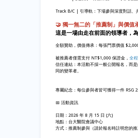
Track B/C | 引導軌：下場參與深度
🤝 獨一無二的「推薦制」與價值
這是一場由走在前面的領導者，
全額贊助，價值傳承：每張門票價值 $2,0
被推薦者僅需支付 NT$1,000 保證金，
全程
信任連結：本活動不採一般公開報名，而是
同的變革者。
專屬紀念：每位參與者皆可獲得一件 RSG 2
📅 活動資訊
日期：2026 年 8 月 15 日 (六)
地點：台大醫院會議中心
方式：推薦制參與（請於報名時註明您的推