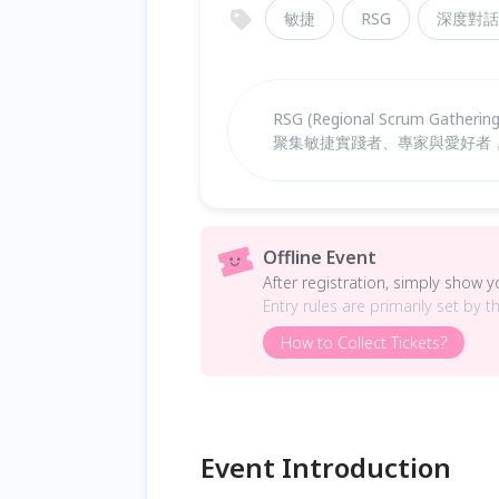
敏捷
RSG
深度對話
RSG (Regional Scrum Ga
聚集敏捷實踐者、專家與愛好者
Offline Event
After registration, simply show 
Entry rules are primarily set by t
How to Collect Tickets?
Event Introduction