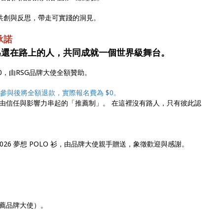
對話、共創與反思，帶走可實踐的洞見。
承諾
為還在路上的人，共同成就一個世界級舞台。
00，由RSG品牌大使全額贊助。
參與後將全額退款，實際報名費為 $0。
由信任與影響力串起的「推薦制」。 在這裡沒有路人，只有彼此認
026 夢想 POLO 衫，由品牌大使親手贈送，象徵歡迎與感謝。
薦品牌大使）。