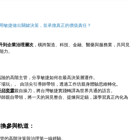
用敏捷做出關鍵決策，並承擔真正的價值責任？
升到企業治理層次
，橫跨製造、科技、金融、醫藥與服務業，共同見
心能力。
風險的高階主管，分享敏捷如何在最高決策層運作。
下場玩」。 由頂尖引導師帶領，透過工作坊親身體驗思維轉化。
長
邱奕霖
親自操刀，將台灣敏捷實踐轉譯為世界共通的語言。
導師親自帶領，將一天的洞見整合、提煉與定錨，讓學習真正內化為
切換參與軌道：
與高階主管的高階決策與治理第一線經驗。