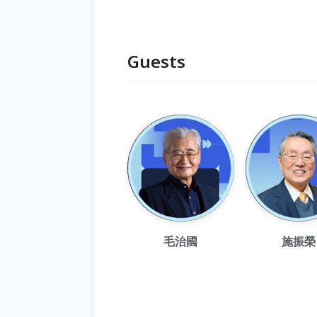
Guests
毛治國
施振榮