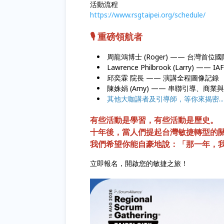
活動流程
https://www.rsgtaipei.org/schedule/
🎙️ 重磅領航者
周龍鴻博士 (Roger) —— 台灣首位
Lawrence Philbrook (Lar
邱奕霖 院長 —— 演講全程圖像記錄
陳姝娟 (Amy) —— 串聯引導、
其他大咖講者及引導師，等你來揭密..
有些活動是學習，有些活動是歷史。
十年後，當人們提起台灣敏捷轉型的
我們希望你能自豪地說：「那一年，
立即報名，開啟您的敏捷之旅！