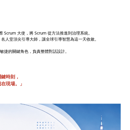
國際 Scrum 大使，將 Scrum 從方法推進到治理系統。
ry) —— IAF 名人堂頂尖引導大師，讓全球引導智慧為這一天收斂。
商業與敏捷的關鍵角色，負責整體對話設計。
.
關鍵時刻，
我在現場。」