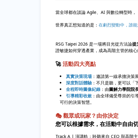
當全球都在談論 Agile、AI 與數位轉型時，
世界真正想知道的是：
在劇烈變動中，誰能
RSG Taipei 2026 是一場將目光從方法論
提
證敏捷如何穿透產業，成為高階主管的核
🚀
活動四大亮點
真實決策現場
：邀請第一線承擔決策
深度對話體驗
：不只是聽，更可以「
全程即時圖像紀錄
：由
圖解力學院院
引導精彩收斂
：由全球備受尊崇的引
可行的決策智慧。
🎭 觀眾或玩家？由你決定
您可以根據需求，在活動中自由
Track A | 演講軌：聆聽來自 CEO 