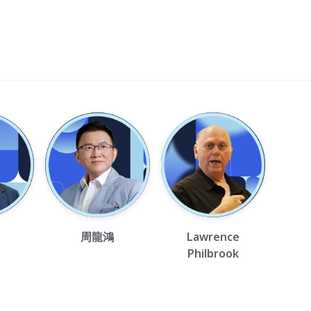
周龍鴻
Lawrence
Philbrook