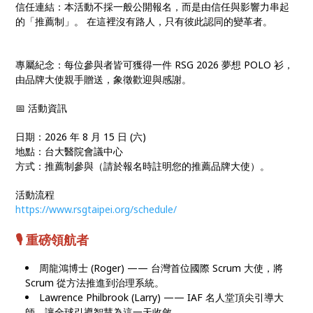
信任連結：本活動不採一般公開報名，而是由信任與影響力串起
的「推薦制」。 在這裡沒有路人，只有彼此認同的變革者。
專屬紀念：每位參與者皆可獲得一件 RSG 2026 夢想 POLO 衫，
由品牌大使親手贈送，象徵歡迎與感謝。
📅 活動資訊
日期：2026 年 8 月 15 日 (六)
地點：台大醫院會議中心
方式：推薦制參與（請於報名時註明您的推薦品牌大使）。
活動流程
https://www.rsgtaipei.org/schedule/
🎙️ 重磅領航者
周龍鴻博士 (Roger) —— 台灣首位國際 Scrum 大使，將
Scrum 從方法推進到治理系統。
Lawrence Philbrook (Larry) —— IAF 名人堂頂尖引導大
師，讓全球引導智慧為這一天收斂。