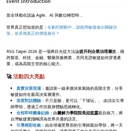
Event Introduction
當全球都在談論 Agile、AI 與數位轉型時，
世界真正想知道的是：
在劇烈變動中，誰能用敏捷做出關鍵決
策，並承擔真正的價值責任？
RSG Taipei 2026 是一場將目光從方法論
提升到企業治理層次
，橫
跨製造、科技、金融、醫藥與服務業，共同見證敏捷如何穿透產
業，成為高階主管的核心能力。
🚀
活動四大亮點
真實決策現場
：邀請第一線承擔決策風險的高階主管，分享
敏捷如何在最高決策層運作。
深度對話體驗
：不只是聽，更可以「下場玩」。 由頂尖引導
師帶領，透過工作坊親身體驗思維轉化。
全程即時圖像紀錄
：由
圖解力學院院長
邱奕霖
親自操刀，將
台灣敏捷實踐轉譯為世界共通的語言。
引導精彩收斂
：由全球備受尊崇的引導師親自帶領，將一天