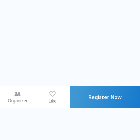
Register Now
Organizer
Like
You may like