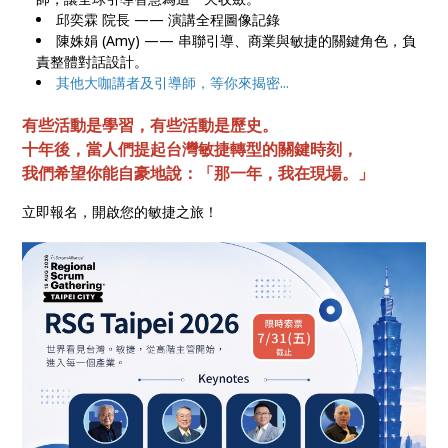
邱奕霖 院長 —— 演講全程圖像記錄
陳姝娟 (Amy) —— 串聯引導、商業與敏捷的關鍵角色，負
責整體對話設計。
其他大咖講者及引導師，等你來揭密...
有些活動是學習，有些活動是歷史。
十年後，當人們提起台灣敏捷轉型的關鍵時刻，
我們希望你能自豪地說：「那一年，我在現場。」
立即報名，開啟您的敏捷之旅！