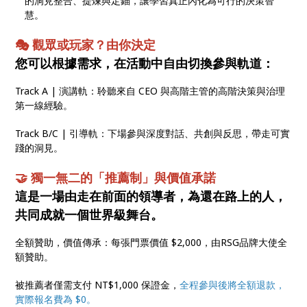
的洞見整合、提煉與定錨，讓學習真正內化為可行的決策智
慧。
🎭 觀眾或玩家？由你決定
您可以根據需求，在活動中自由切換參與軌道：
Track A | 演講軌：聆聽來自 CEO 與高階主管的高階決策與治理
第一線經驗。
Track B/C | 引導軌：下場參與深度對話、共創與反思，帶走可實
踐的洞見。
🤝 獨一無二的「推薦制」與價值承諾
這是一場由走在前面的領導者，為還在路上的人，
共同成就一個世界級舞台。
全額贊助，價值傳承：每張門票價值 $2,000，由RSG品牌大使全
額贊助。
被推薦者僅需支付 NT$1,000 保證金，
全程參與後將全額退款，
實際報名費為 $0。