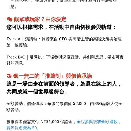
的洞見整合、提煉與定錨，讓學習真正內化為可行的決策智
慧。
🎭 觀眾或玩家？由你決定
您可以根據需求，在活動中自由切換參與軌道：
Track A | 演講軌：聆聽來自 CEO 與高階主管的高階決策與治理
第一線經驗。
Track B/C | 引導軌：下場參與深度對話、共創與反思，帶走可實
踐的洞見。
🤝 獨一無二的「推薦制」與價值承諾
這是一場由走在前面的領導者，為還在路上的人，
共同成就一個世界級舞台。
全額贊助，價值傳承：每張門票價值 $2,000，由RSG品牌大使全
額贊助。
被推薦者僅需支付 NT$1,000 保證金，
全程參與後將全額退款，
實際報名費為 $0。