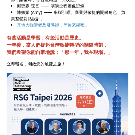
邱奕霖 院長 —— 演講全程圖像記錄
陳姝娟 (Amy) —— 串聯引導、商業與敏捷的關鍵角色，負
責整體對話設計。
其他大咖講者及引導師，等你來揭密...
有些活動是學習，有些活動是歷史。
十年後，當人們提起台灣敏捷轉型的關鍵時刻，
我們希望你能自豪地說：「那一年，我在現場。」
立即報名，開啟您的敏捷之旅！