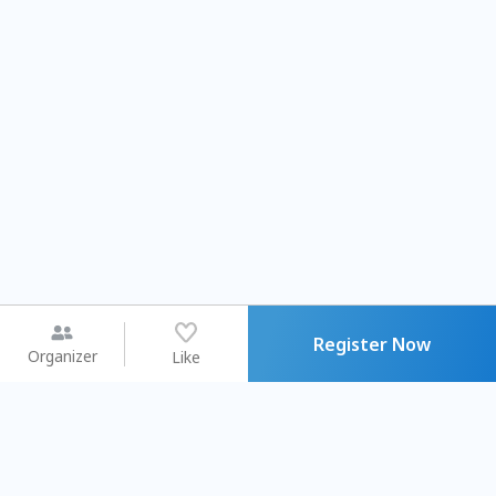
Register Now
Organizer
Like
You may like