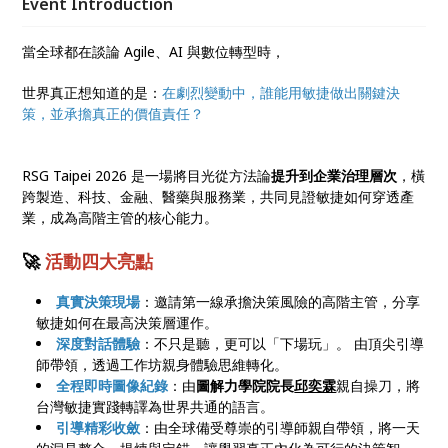
Event Introduction
當全球都在談論 Agile、AI 與數位轉型時，
世界真正想知道的是：
在劇烈變動中，誰能用敏捷做出關鍵決
策，並承擔真正的價值責任？
RSG Taipei 2026 是一場將目光從方法論
提升到企業治理層次
，橫
跨製造、科技、金融、醫藥與服務業，共同見證敏捷如何穿透產
業，成為高階主管的核心能力。
🚀
活動四大亮點
真實決策現場
：邀請第一線承擔決策風險的高階主管，分享
敏捷如何在最高決策層運作。
深度對話體驗
：不只是聽，更可以「下場玩」。 由頂尖引導
師帶領，透過工作坊親身體驗思維轉化。
全程即時圖像紀錄
：由
圖解力學院院長
邱奕霖
親自操刀，將
台灣敏捷實踐轉譯為世界共通的語言。
引導精彩收斂
：由全球備受尊崇的引導師親自帶領，將一天