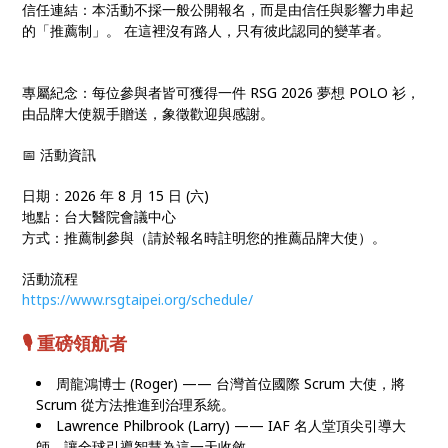
信任連結：本活動不採一般公開報名，而是由信任與影響力串起
的「推薦制」。 在這裡沒有路人，只有彼此認同的變革者。
專屬紀念：每位參與者皆可獲得一件 RSG 2026 夢想 POLO 衫，
由品牌大使親手贈送，象徵歡迎與感謝。
📅 活動資訊
日期：2026 年 8 月 15 日 (六)
地點：台大醫院會議中心
方式：推薦制參與（請於報名時註明您的推薦品牌大使）。
活動流程
https://www.rsgtaipei.org/schedule/
🎙️ 重磅領航者
周龍鴻博士 (Roger) —— 台灣首位國際 Scrum 大使，將
Scrum 從方法推進到治理系統。
Lawrence Philbrook (Larry) —— IAF 名人堂頂尖引導大
師，讓全球引導智慧為這一天收斂。