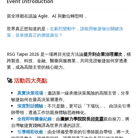
Event Introduction
當全球都在談論 Agile、AI 與數位轉型時，
世界真正想知道的是：
在劇烈變動中，誰能用敏捷做出關鍵決
策，並承擔真正的價值責任？
RSG Taipei 2026 是一場將目光從方法論
提升到企業治理層次
，橫
跨製造、科技、金融、醫藥與服務業，共同見證敏捷如何穿透產
業，成為高階主管的核心能力。
🚀
活動四大亮點
真實決策現場
：邀請第一線承擔決策風險的高階主管，分享
敏捷如何在最高決策層運作。
深度對話體驗
：不只是聽，更可以「下場玩」。 由頂尖引導
師帶領，透過工作坊親身體驗思維轉化。
全程即時圖像紀錄
：由
圖解力學院院長
邱奕霖
親自操刀，將
台灣敏捷實踐轉譯為世界共通的語言。
引導精彩收斂
：由全球備受尊崇的引導師親自帶領，將一天