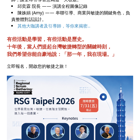
邱奕霖 院長 —— 演講全程圖像記錄
陳姝娟 (Amy) —— 串聯引導、商業與敏捷的關鍵角色，負
責整體對話設計。
其他大咖講者及引導師，等你來揭密...
有些活動是學習，有些活動是歷史。
十年後，當人們提起台灣敏捷轉型的關鍵時刻，
我們希望你能自豪地說：「那一年，我在現場。」
立即報名，開啟您的敏捷之旅！