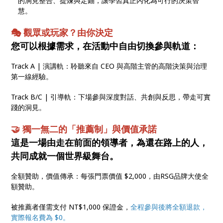
的洞見整合、提煉與定錨，讓學習真正內化為可行的決策智
慧。
🎭 觀眾或玩家？由你決定
您可以根據需求，在活動中自由切換參與軌道：
Track A | 演講軌：聆聽來自 CEO 與高階主管的高階決策與治理
第一線經驗。
Track B/C | 引導軌：下場參與深度對話、共創與反思，帶走可實
踐的洞見。
🤝 獨一無二的「推薦制」與價值承諾
這是一場由走在前面的領導者，為還在路上的人，
共同成就一個世界級舞台。
全額贊助，價值傳承：每張門票價值 $2,000，由RSG品牌大使全
額贊助。
被推薦者僅需支付 NT$1,000 保證金，
全程參與後將全額退款，
實際報名費為 $0。