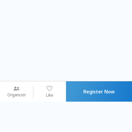
Register Now
Organizer
Like
You may like