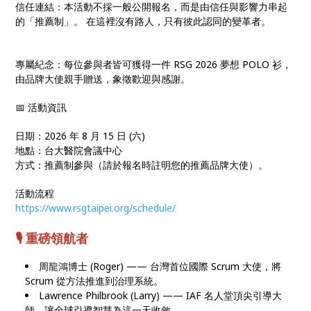
信任連結：本活動不採一般公開報名，而是由信任與影響力串起
的「推薦制」。 在這裡沒有路人，只有彼此認同的變革者。
專屬紀念：每位參與者皆可獲得一件 RSG 2026 夢想 POLO 衫，
由品牌大使親手贈送，象徵歡迎與感謝。
📅 活動資訊
日期：2026 年 8 月 15 日 (六)
地點：台大醫院會議中心
方式：推薦制參與（請於報名時註明您的推薦品牌大使）。
活動流程
https://www.rsgtaipei.org/schedule/
🎙️ 重磅領航者
周龍鴻博士 (Roger) —— 台灣首位國際 Scrum 大使，將
Scrum 從方法推進到治理系統。
Lawrence Philbrook (Larry) —— IAF 名人堂頂尖引導大
師，讓全球引導智慧為這一天收斂。