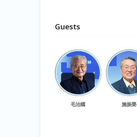
Guests
毛治國
施振榮