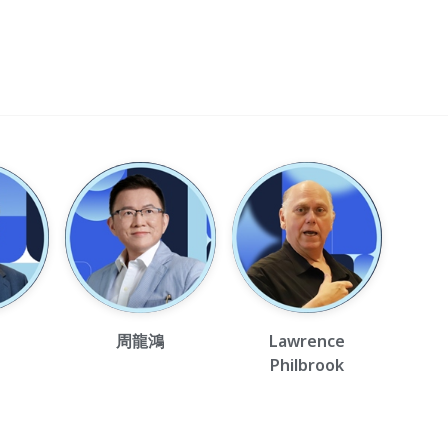
周龍鴻
Lawrence
Philbrook