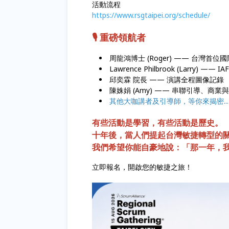
活動流程
https://www.rsgtaipei.org/schedule/
🎙️ 重磅領航者
周龍鴻博士 (Roger) —— 台灣首位
Lawrence Philbrook (Lar
邱奕霖 院長 —— 演講全程圖像記錄
陳姝娟 (Amy) —— 串聯引導、
其他大咖講者及引導師，等你來揭密..
有些活動是學習，有些活動是歷史。
十年後，當人們提起台灣敏捷轉型的
我們希望你能自豪地說：「那一年，
立即報名，開啟您的敏捷之旅！