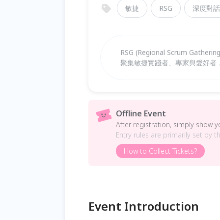
敏捷
RSG
深度對話
RSG (Regional Scrum Ga
聚集敏捷實踐者、專家與愛好者
Offline Event
After registration, simply show 
Entry rules are primarily set by t
How to Collect Tickets?
Event Introduction