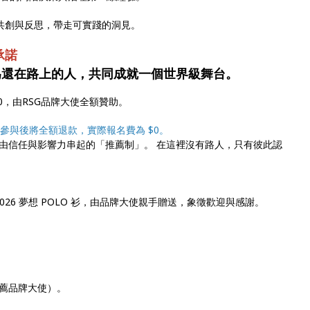
對話、共創與反思，帶走可實踐的洞見。
承諾
為還在路上的人，共同成就一個世界級舞台。
00，由RSG品牌大使全額贊助。
參與後將全額退款，實際報名費為 $0。
由信任與影響力串起的「推薦制」。 在這裡沒有路人，只有彼此認
026 夢想 POLO 衫，由品牌大使親手贈送，象徵歡迎與感謝。
薦品牌大使）。