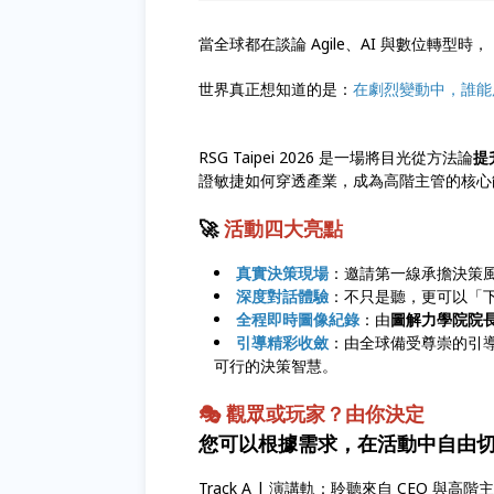
當全球都在談論 Agile、AI 與數位轉型時，
世界真正想知道的是：
在劇烈變動中，誰能
RSG Taipei 2026 是一場將目光從方法論
提
證敏捷如何穿透產業，成為高階主管的核
🚀
活動四大亮點
真實決策現場
：邀請第一線承擔決策
深度對話體驗
：不只是聽，更可以「
全程即時圖像紀錄
：由
圖解力學院院
引導精彩收斂
：由全球備受尊崇的引
可行的決策智慧。
🎭 觀眾或玩家？由你決定
您可以根據需求，在活動中自由
Track A | 演講軌：聆聽來自 CEO 