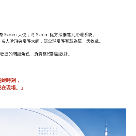
國際 Scrum 大使，將 Scrum 從方法推進到治理系統。
ry) —— IAF 名人堂頂尖引導大師，讓全球引導智慧為這一天收斂。
商業與敏捷的關鍵角色，負責整體對話設計。
.
關鍵時刻，
我在現場。」