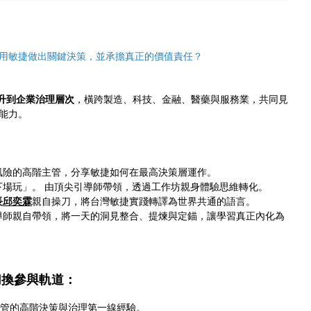
用敏捷做出關鍵決策，並承擔真正的價值責任？
升到企業治理層次
，橫跨製造、科技、金融、醫藥與服務業，共同見
心能力。
風險的高階主管，分享敏捷如何在最高決策層運作。
下場玩」。 由頂尖引導師帶領，透過工作坊親身體驗思維轉化。
長
邱奕霖
親自操刀，將台灣敏捷實踐轉譯為世界共通的語言。
導師親自帶領，將一天的洞見整合、提煉與定錨，讓學習真正內化為
切換參與軌道：
與高階主管的高階決策與治理第一線經驗。