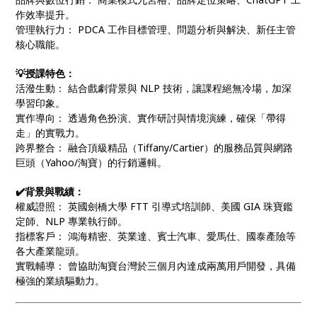
作效率提升。
管理執行力： PDCA 工作目標管理、問題分析與解決、新任主管
核心職能。
💡授課特色：
活潑生動： 結合戲劇背景與 NLP 技術，讓課程絕無冷場，加深
學習印象。
實作導向： 透過角色扮演、實作研討與情境演練，確保「帶得
走」的實戰力。
跨界整合： 融合頂級精品（Tiffany/Cartier）的服務品質與網路
巨頭（Yahoo/淘寶）的行銷邏輯。
✔️背景與戰績：
權威證照： 英國劍橋大學 FTT 引導式培訓師、美國 GIA 珠寶鑑
定師、NLP 專業執行師。
指標客戶： 鴻海精密、英業達、賓士汽車、愛馬仕、國泰產險等
各大產業龍頭。
實戰輔導： 曾協助淘寶台灣於三個月內達成兩萬用戶開發，具備
極強的業績驅動力。