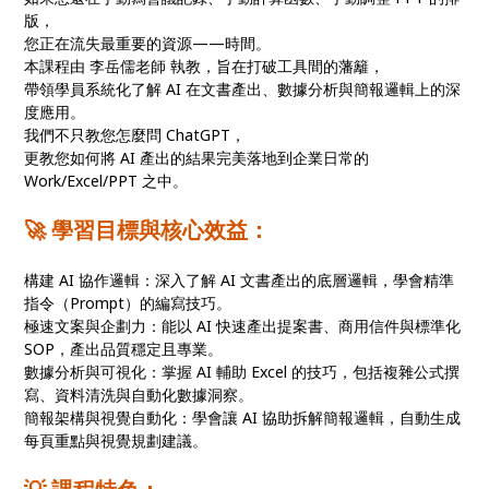
版，
您正在流失最重要的資源——時間。
本課程由 李岳儒老師 執教，旨在打破工具間的藩籬，
帶領學員系統化了解 AI 在文書產出、數據分析與簡報邏輯上的深
度應用。
我們不只教您怎麼問 ChatGPT，
更教您如何將 AI 產出的結果完美落地到企業日常的
Work/Excel/PPT 之中。
🚀 學習目標與核心效益：
構建 AI 協作邏輯：深入了解 AI 文書產出的底層邏輯，學會精準
指令（Prompt）的編寫技巧。
極速文案與企劃力：能以 AI 快速產出提案書、商用信件與標準化
SOP，產出品質穩定且專業。
數據分析與可視化：掌握 AI 輔助 Excel 的技巧，包括複雜公式撰
寫、資料清洗與自動化數據洞察。
簡報架構與視覺自動化：學會讓 AI 協助拆解簡報邏輯，自動生成
每頁重點與視覺規劃建議。