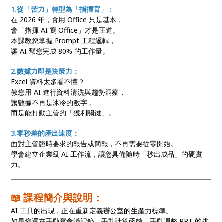
1.從「苦力」轉型為「指揮官」：
在 2026 年，會用 Office 只是基本，
會「指揮 AI 寫 Office」才是王道。
本課教您掌握 Prompt 工程邏輯，
讓 AI 幫您完成 80% 的工作量。
2.數據力即是決策力：
Excel 資料太多看不懂？
教您用 AI 進行資料清洗與趨勢洞察，
讓數據不再是冰冷的數字，
而是能打動主管的「獲利關鍵」。
3.零秒差的產出速度：
面對主管臨時要求的報告或簡報，不再需要從零開始。
學會建立企業級 AI 工作流，讓您具備隨時「秒出成品」的硬實
力。
📖 課程簡介與說明：
AI 工具的出現，正在重新定義辦公室的生產力標準。
如果您還在手動寫會議記錄、手動計算函數、手動調整 PPT 的排