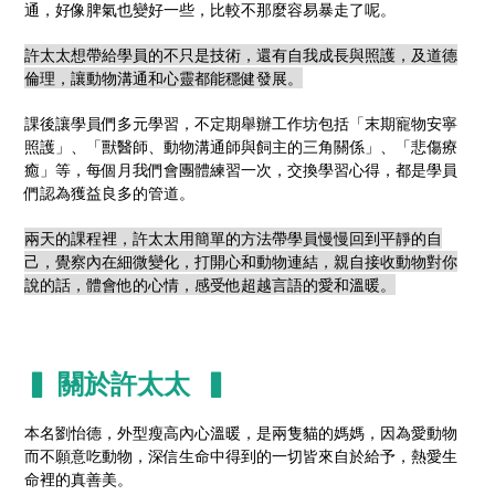
通，好像脾氣也變好一些，比較不那麼容易暴走了呢。
許太太想帶給學員的不只是技術，還有自我成長與照護，及道德
倫理，讓動物溝通和心靈都能穩健發展。
課後讓學員們多元學習，不定期舉辦工作坊包括「末期寵物安寧
照護」、「獸醫師、動物溝通師與飼主的三角關係」、「悲傷療
癒」等，每個月我們會團體練習一次，交換學習心得，都是學員
們認為獲益良多的管道。
兩天的課程裡，許太太用簡單的方法帶學員慢慢回到平靜的自
己，覺察內在細微變化，打開心和動物連結，親自接收動物對你
說的話，體會他的心情，感受他超越言語的愛和溫暖。
▍ 關於許太太 ▍
本名劉怡德，外型瘦高內心溫暖，是兩隻貓的媽媽，因為愛動物
而不願意吃動物，深信生命中得到的一切皆來自於給予，熱愛生
命裡的真善美。