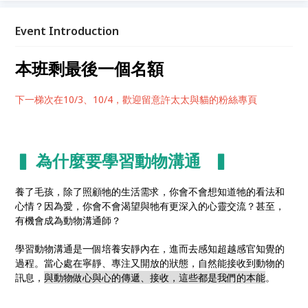
願意敞開心，你也能親自與毛孩進行心靈交流，感受他
的愛和溫暖！
Event Introduction
本班剩最後一個名額
下一梯次在10/3、10/4，歡迎留意許太太與貓的粉絲專頁
▍ 為什麼要學習動物溝通 ▍
養了毛孩，除了照顧牠的生活需求，你會不會想知道牠的看法和
心情？因為愛，你會不會渴望與牠有更深入的心靈交流？甚至，
有機會成為動物溝通師？
學習動物溝通是一個培養安靜內在，進而去感知超越感官知覺的
過程。當心處在寧靜、專注又開放的狀態，自然能接收到動物的
訊息，
與動物做心與心的傳遞、接收，這些都是我們的本能
。