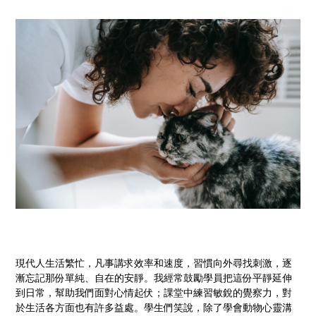
現代人生活繁忙，凡事講求效率和速度，習慣向外尋找刺激，逐
漸忘記那份單純、自在的安靜。我經常鼓勵學員把這份平靜延伸
到日常，幫助我們面對心情起伏；課堂中練習敏銳的覺察力，對
於生活各方面也有許多益處。學生們笑說，除了學會動物心靈溝