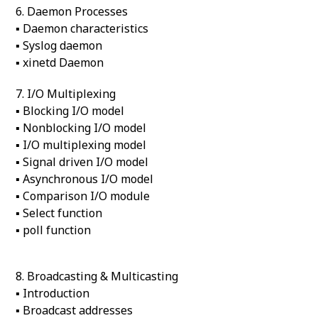
6. Daemon Processes
▪ Daemon characteristics
▪ Syslog daemon
▪ xinetd Daemon
7. I/O Multiplexing
▪ Blocking I/O model
▪ Nonblocking I/O model
▪ I/O multiplexing model
▪ Signal driven I/O model
▪ Asynchronous I/O model
▪ Comparison I/O module
▪ Select function
▪ poll function
8. Broadcasting & Multicasting
▪ Introduction
▪ Broadcast addresses