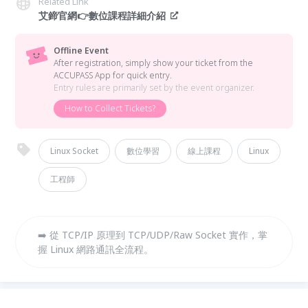
Related Link
艾鍗官網👉數位課程詳細介紹
Offline Event
After registration, simply show your ticket from the
ACCUPASS App for quick entry.
Entry rules are primarily set by the event organizer.
How to Collect Tickets?
Linux Socket
數位學習
線上課程
Linux
工程師
➡️ 從 TCP/IP 原理到 TCP/UDP/Raw Socket 實作，掌
握 Linux 網路通訊全流程。