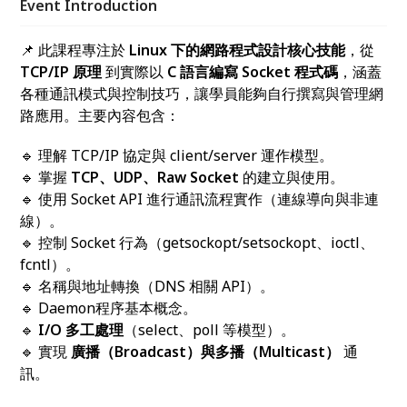
Event Introduction
📌 此課程專注於
Linux 下的網路程式設計核心技能
，從
TCP/IP 原理
到實際以
C 語言編寫 Socket 程式碼
，涵蓋
各種通訊模式與控制技巧，讓學員能夠自行撰寫與管理網
路應用。主要內容包含：
🔹 理解 TCP/IP 協定與 client/server 運作模型。
🔹 掌握
TCP、UDP、Raw Socket
的建立與使用。
🔹 使用 Socket API 進行通訊流程實作（連線導向與非連
線）。
🔹 控制 Socket 行為（getsockopt/setsockopt、ioctl、
fcntl）。
🔹 名稱與地址轉換（DNS 相關 API）。
🔹 Daemon程序基本概念。
🔹
I/O 多工處理
（select、poll 等模型）。
🔹 實現
廣播（Broadcast）與多播（Multicast）
通
訊。