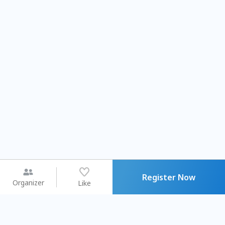
Register Now
Organizer
Like
You may like