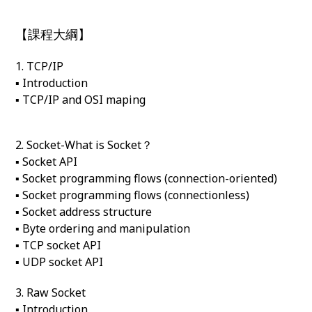
【課程大綱】
1. TCP/IP
▪ Introduction
▪ TCP/IP and OSI maping
2. Socket-What is Socket？
▪ Socket API
▪ Socket programming flows (connection-oriented)
▪ Socket programming flows (connectionless)
▪ Socket address structure
▪ Byte ordering and manipulation
▪ TCP socket API
▪ UDP socket API
3. Raw Socket
▪ Introduction