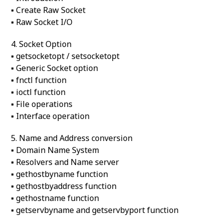
▪ Create Raw Socket
▪ Raw Socket I/O
4. Socket Option
▪ getsocketopt / setsocketopt
▪ Generic Socket option
▪ fnctl function
▪ ioctl function
▪ File operations
▪ Interface operation
5. Name and Address conversion
▪ Domain Name System
▪ Resolvers and Name server
▪ gethostbyname function
▪ gethostbyaddress function
▪ gethostname function
▪ getservbyname and getservbyport function