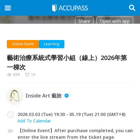
Share
Open with app
Online Event
Learning
藝術治療系統式學習小組（線上）2026年第
一梯次
839
15
Inside Art 藝旅
2026.03.03 (Tue) 19:30 - 05.19 (Tue) 21:00 (GMT+8)
Add To Calendar
【Online Event】After purchase completed, you can
enter the live stream from the ticket page.