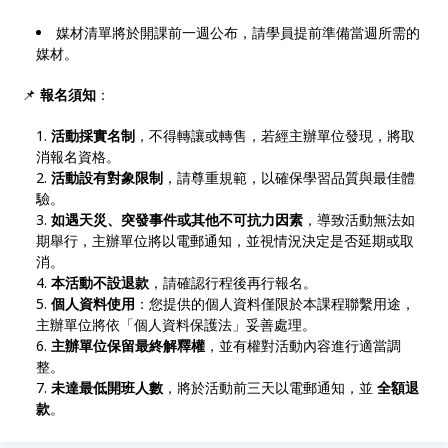
媒材清單將於開課前一週公布，請學員提前準備當週所需的
媒材。
📌
報名須知
：
活動採實名制
，不得轉讓或轉售，若經主辦單位發現，將取
消報名資格。
活動設有對象限制
，請尊重規範，以確保學習品質與最佳體
驗。
如遇天災、突發事件或其他不可抗力因素
，導致活動無法如
期舉行，主辦單位將以電郵通知，並視情況決定是否延期或取
消。
本活動不設退款
，請確認行程後再行報名。
個人資料使用
：您提供的個人資料僅限於本課程聯繫用途，
主辦單位將依「個人資料保護法」妥善處理。
主辦單位保留最終解釋權
，並有權對活動內容進行適當調
整。
未達最低開班人數
，將於活動前三天以電郵通知，並
全額退
款
。