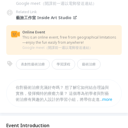
Google meet（開課前一週以電郵發送連結）
Related Link
藝旅工作室 Inside Art Studio
Online Event
This is an online event, free from geographical limitations
—enjoy the fun easily from anywhere!
Google meet（開課前一週以電郵發送連結）
表創性藝術治療
學習課程
藝術治療
你對藝術治療充滿好奇嗎？ 想了解它如何結合理論與
實務，發揮獨特的療癒力量？ 這個專為初學者與對藝
術治療有興趣的人設計的學習小組，將帶你走進藝術治
...
more
療的世界。透過 12堂系統化課程，你將全面認識藝術
治療的發展脈絡、理論基礎，以及在不同族群中的實際
應用。 課程中結合創作體驗與案例分享，讓你不只學
到知識，更能親身感受藝術治療的魅力與可能性。
Event Introduction