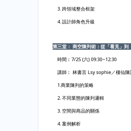
3. 跨領域整合框架
4. 設計師角色升級
第三堂： 商空陳列術：從「看見」到
時間︰
7/25 (六) 09:30~12:30
講師︰ 林書言 Lsy sophie／
1.商業陳列的策略
2
. 不同業態的陳列邏輯
3
. 空間與商品的關係
4
. 案例解析