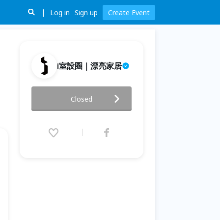
Log in
Sign up
Create Event
i室設圈｜漂亮家居
商業空間設計戰略學 - 12小時重
Closed
建你的商空提案能力
2026.07.18 (Sat) 09:30 - 07.25
(Sat) 17:30 (GMT+8)