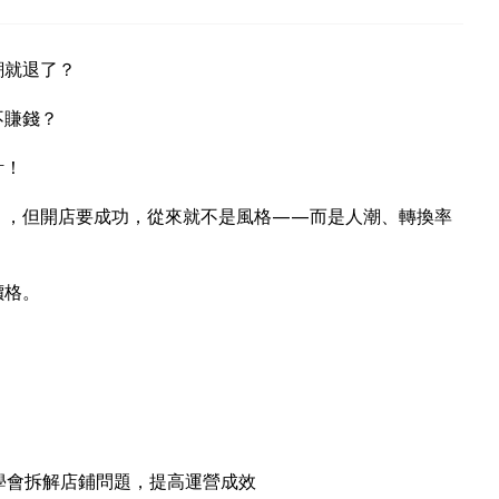
潮就退了？
不賺錢？
計！
」，但開店要成功，從來就不是風格——而是人潮、轉換率
價格。
學會拆解店鋪問題，提高運營成效