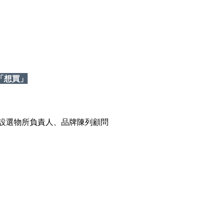
「想買」
棲仙陳設選物所負責人、品牌陳列顧問