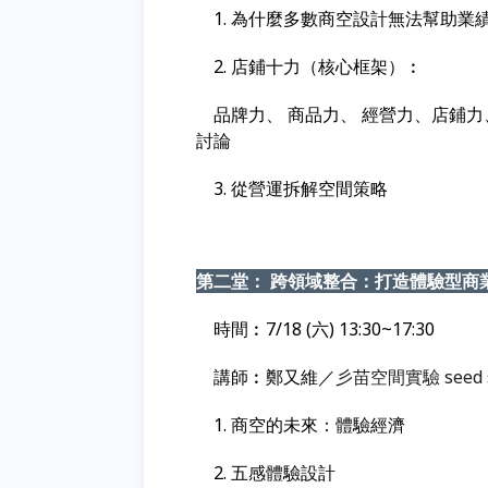
1. 為什麼多數商空設計無法幫助業
2.
店鋪十力（核心框架）︰
品牌力、 商品力、 經營力、店鋪
討論
3. 從營運拆解空間策略
第二堂： 跨領域整合：打造體驗型商
時間︰
7/18 (六) 13:30~17:30
講師︰鄭又維／
彡苗空間實驗 seed 
1. 商空的未來：體驗經濟
2. 五感體驗設計