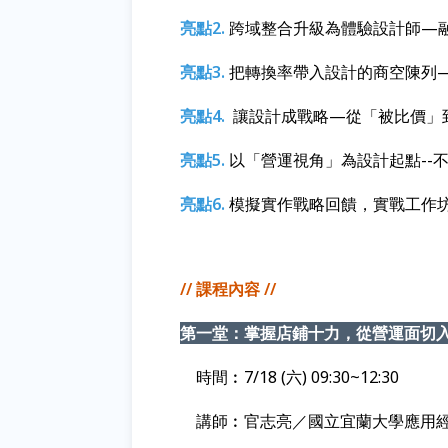
亮點2.
跨域整合升級為體驗設計師—
亮點3.
把轉換率帶入設計的商空陳列
亮點4.
讓設計成戰略—從「被比價」
亮點5.
以「營運視角」為設計起點--
亮點6.
模擬實作戰略回饋，實戰工作
// 課程內容 //
第一堂：掌握店鋪十力，從營運面切
時間︰
7/18 (六) 09:30~12:30
講師︰官志亮／
國立宜蘭大學
應用