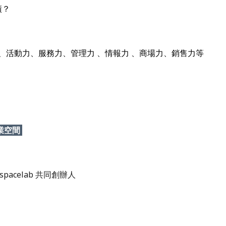
績？
力、活動力、服務力、管理力 、情報力 、商場力、銷售力等
業空間
spacelab 共同創辦人