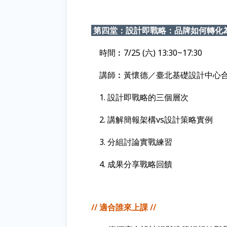
第四堂：設計即戰略：品牌如何轉化
時間︰
7/25 (六) 13:30~17:30
講師︰黃懷德／
臺北基礎設計中心
1. 設計即戰略的三個層次
2. 講解簡報架構vs設計策略實例
3. 分組討論實戰練習
4. 成果分享戰略回饋
// 適合誰來上課 //